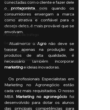
Aula no Metaverso
conectadas com o cliente e fazer dele 
o 
protagonista
, pois quando os 
Marketing no Agronegócio
consumidores enxergam a marca 
Confinamento Bovino
como atrativa e confiável para o 
desejo deles, é mais provável que se 
Holding no Agronegócio
envolvam.
Psicologia de tráfego
Gestão do Agronegócio
  Atualmente o 
Agro
 não deve se 
basear apenas na produção de 
Administração
produtos de alta qualidade, é 
Avaliações Psicológicas
necessário também incorporar 
marketing 
e ideias inovadoras. 
  Os profissionais Especialistas em 
Marketing no Agronegócio estão 
cada vez mais requisitados. O nosso 
MBA 
Marketing no agronegócio
 foi 
desenvolvido para dotar os alunos 
das principais competências para 