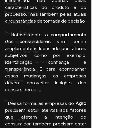
influenciada não apenas pelas 
Pecuária
características do produto e do 
Turma de Graduação
processo, mas também pelas atuais 
circunstâncias de tomada de decisão
Pós-Graduação
Administração
  Notavelmente, o 
comportamento 
dos consumidores
 vem sendo 
Segurança Publica
amplamente influenciado por fatores 
Gestão Comercial
subjetivos, como por exemplo: 
Banking e Mercado de Capitais
identificação, confiança e 
transparência. E para acompanhar 
Pecuária de Corte
essas mudanças, as empresas 
Liderança
devem aproveitar insights dos 
consumidores.
Gestão de Pessoas
MBA
  Dessa forma, as empresas do 
Agro
precisam estar atentas aos fatores 
Gestão de Segurança Publica
que afetam a intenção do 
Metaverso
consumidor, também precisam estar 