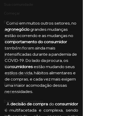
Sua comunidade
Começar
Educação
  Como em muitos outros setores, no 
agronegócio
 grandes mudanças 
Emprego
estão ocorrendo e as mudanças no 
Gestão
comportamento do consumidor
também foram ainda mais 
Ciências Contábeis
intensificadas durante a pandemia de 
Direito
COVID-19. Do lado da procura, os 
Bancos
consumidores 
estão mudando seus 
estilos de vida, hábitos alimentares e 
Turmas de MBA
de compras, e cada vez mais exigem 
Psicologia
uma maior acomodação dessas 
necessidades.
Cidades
Datas Comemorativas
  A 
decisão de compra
 do 
consumidor 
é multifacetada e complexa, sendo 
Vendas