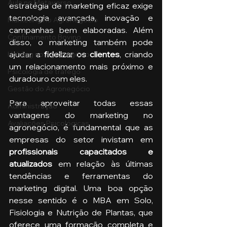
Aula no Metaverso
estratégia de marketing eficaz exige 
tecnologia avançada, inovação e 
Marketing no Agronegócio
campanhas bem elaboradas. Além 
Confinamento Bovino
disso, o marketing também pode 
ajudar a 
fidelizar os clientes
, criando 
Holding no Agronegócio
um relacionamento mais próximo e 
Psicologia de tráfego
duradouro com eles.
Gestão do Agronegócio
Para aproveitar todas essas 
Administração
vantagens do marketing no 
Avaliações Psicológicas
agronegócio, é fundamental que as 
empresas do setor invistam em 
profissionais capacitados e 
atualizados 
em relação às últimas 
tendências e ferramentas do 
marketing digital. Uma boa opção 
nesse sentido é o MBA em Solo, 
Fisiologia e Nutrição de Plantas, que 
oferece uma formação completa e 