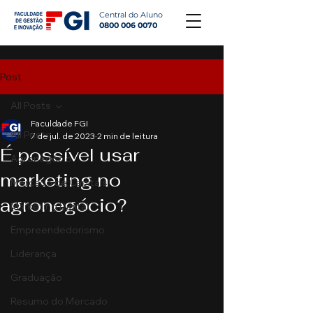
Central do Aluno
0800 006 0070
Post
All Posts
Faculdade FGI
All Posts
7 de jul. de 2023
2 min de leitura
É possível usar
Agronegócio
marketing no
Mercado de Capitais
agronegócio?
Marketing Digital
Empreendedorismo
Liderança
Graduação
Resumo do Mercado