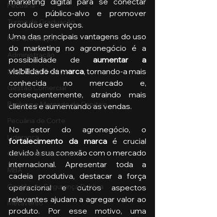
marketing digital para se conectar 
Pecuária
com o público-alvo e promover 
Turma de Graduação
produtos e serviços.
Uma das principais vantagens do uso 
Pós-Graduação
do marketing no agronegócio é a 
Administração
possibilidade de 
aumentar a 
visibilidade da marca
, tornando-a mais 
Segurança Publica
conhecida no mercado e, 
Gestão Comercial
consequentemente, atraindo mais 
Banking e Mercado de Capitais
clientes e aumentando as vendas.
Pecuária de Corte
No setor do agronegócio, o 
Liderança
fortalecimento da marca 
é crucial 
devido à sua conexão com o mercado 
Gestão de Pessoas
internacional. Apresentar toda a 
MBA
cadeia produtiva, destacar a força 
Gestão de Segurança Publica
operacional e outros aspectos 
relevantes ajudam a agregar valor ao 
Metaverso
produto. Por esse motivo, uma 