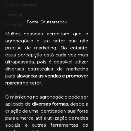
Sua comunidade
Começar
Fonte: Shutterstock
Educação
Muitas pessoas acreditam que o 
Emprego
agronegócio é um setor que não 
Gestão
precisa de marketing. No entanto, 
essa percepção está cada vez mais 
Ciências Contábeis
ultrapassada, pois é possível utilizar 
Direito
diversas estratégias de marketing 
Bancos
para 
alavancar as vendas e promover 
marcas 
no setor.
Turmas de MBA
Psicologia
O marketing no agronegócio pode ser 
aplicado de 
diversas formas
, desde a 
Cidades
criação de uma identidade visual forte 
Datas Comemorativas
para a marca, até a utilização de redes 
Vendas
sociais e outras ferramentas de 