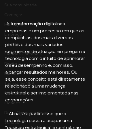
Sua comunidade
Começar
 A 
transformação digital
 nas 
Educação
empresas é um processo em que as 
Emprego
companhias, dos mais diversos 
portes e dos mais variados 
Gestão
segmentos de atuação, empregam a 
Ciências Contábeis
tecnologia com o intuito de aprimorar 
Direito
o seu desempenho e, com isso, 
alcançar resultados melhores. Ou 
Bancos
seja, esse conceito está diretamente 
Turmas de MBA
relacionado a uma mudança 
estrutural a ser implementada nas 
Psicologia
corporações.
Cidades
Datas Comemorativas
    Afinal, é a partir disso que a 
tecnologia passa a ocupar uma 
Vendas
“posição estratégica” e central, não 