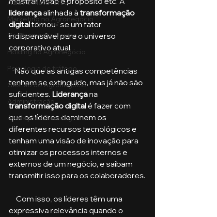
mostrar visão e propósito etc. A 
Aula no Metaverso
liderança
 alinhada à 
transformação 
Marketing no Agronegócio
digital
 tornou- se um fator 
indispensável para o universo 
Confinamento Bovino
corporativo atual.
Holding no Agronegócio
Psicologia de tráfego
    Não que as antigas competências 
tenham se extinguido, mas já não são 
Gestão do Agronegócio
suficientes. 
Liderança
 na 
Administração
transformação digital 
é fazer com 
que os líderes dominem os 
Avaliações Psicológicas
diferentes recursos tecnológicos e 
tenham uma visão de inovação para 
otimizar os processos internos e 
externos de um negócio, e saibam 
transmitir isso para os colaboradores.
     Com isso, os líderes têm uma 
expressiva relevância quando o 