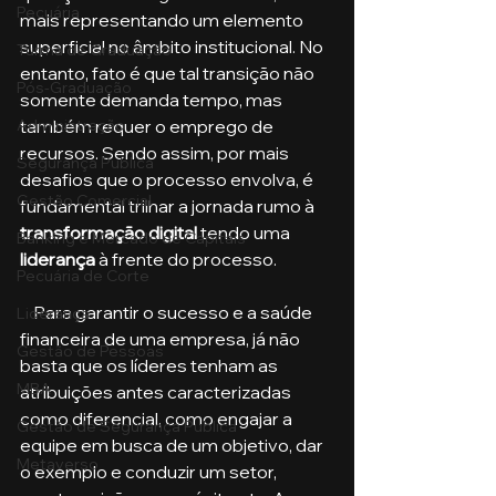
Pecuária
mais representando um elemento 
superficial no âmbito institucional. No 
Turma de Graduação
entanto, fato é que tal transição não 
Pós-Graduação
somente demanda tempo, mas 
também requer o emprego de 
Administração
recursos. Sendo assim, por mais 
Segurança Publica
desafios que o processo envolva, é 
Gestão Comercial
fundamental trilhar a jornada rumo à 
transformação digital
 tendo uma 
Banking e Mercado de Capitais
liderança
 à frente do processo.
Pecuária de Corte
    Para garantir o sucesso e a saúde 
Liderança
financeira de uma empresa, já não 
Gestão de Pessoas
basta que os líderes tenham as 
MBA
atribuições antes caracterizadas 
como diferencial, como engajar a 
Gestão de Segurança Publica
equipe em busca de um objetivo, dar 
Metaverso
o exemplo e conduzir um setor, 