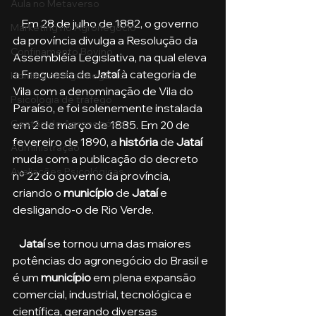
Aula no Metaverso
    Em 28 de julho de 1882, o governo 
Marketing no Agronegócio
da província divulga a Resolução da 
Confinamento Bovino
Assembléia Legislativa, na qual eleva 
a Freguesia de 
Jataí
 à categoria de 
Holding no Agronegócio
Vila com a denominação de Vila do 
Psicologia de tráfego
Paraíso, e foi solenemente instalada 
Gestão do Agronegócio
em 2 de março de 1885. Em 20 de 
fevereiro de 1890, a
 história 
de 
Jataí 
Administração
muda com a publicação do decreto 
Avaliações Psicológicas
nº 22 do governo da província, 
criando o 
município
 de 
Jataí
 e 
desligando-o de Rio Verde.
Jataí
 se tornou uma das maiores 
potências do agronegócio do Brasil e 
é um 
município
 em plena expansão 
comercial, industrial, tecnológica e 
científica, gerando diversas 