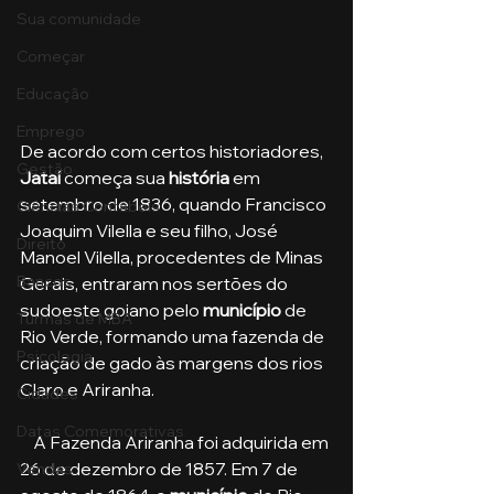
Sua comunidade
Começar
Educação
Emprego
De acordo com certos historiadores, 
Gestão
Jataí 
começa sua 
história 
em 
setembro de 1836, quando Francisco 
Ciências Contábeis
Joaquim Vilella e seu filho, José 
Direito
Manoel Vilella, procedentes de Minas 
Bancos
Gerais, entraram nos sertões do 
sudoeste goiano pelo 
município
 de 
Turmas de MBA
Rio Verde, formando uma fazenda de 
Psicologia
criação de gado às margens dos rios 
Claro e Ariranha.
Cidades
Datas Comemorativas
    A Fazenda Ariranha foi adquirida em 
26 de dezembro de 1857. Em 7 de 
Vendas