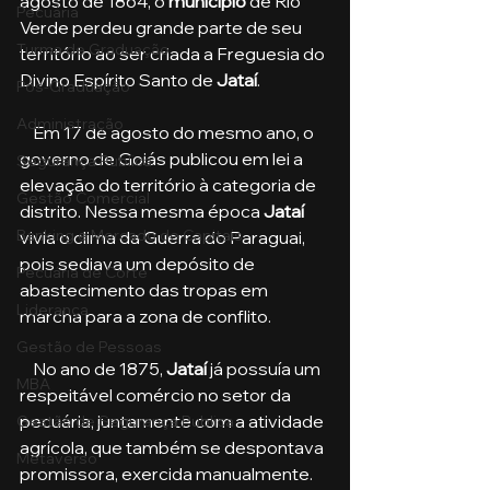
agosto de 1864, o 
município
 de Rio 
Pecuária
Verde perdeu grande parte de seu 
Turma de Graduação
território ao ser criada a Freguesia do 
Divino Espírito Santo de 
Jataí
.
Pós-Graduação
Administração
    Em 17 de agosto do mesmo ano, o 
governo de Goiás publicou em lei a 
Segurança Publica
elevação do território à categoria de 
Gestão Comercial
distrito. Nessa mesma época 
Jataí
Banking e Mercado de Capitais
vivia o clima da Guerra do Paraguai, 
pois sediava um depósito de 
Pecuária de Corte
abastecimento das tropas em 
Liderança
marcha para a zona de conflito. 
Gestão de Pessoas
    No ano de 1875,
 Jataí
 já possuía um 
MBA
respeitável comércio no setor da 
pecuária, juntamente com a atividade 
Gestão de Segurança Publica
agrícola, que também se despontava 
Metaverso
promissora, exercida manualmente.