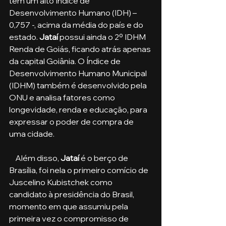
tem um alto Índice de 
Desenvolvimento Humano (IDH) – 
0,757 -, acima da média do país e do 
estado. 
Jataí 
possui ainda o 2º IDHM 
Renda de Goiás, ficando atrás apenas 
da capital Goiânia. O Índice de 
Desenvolvimento Humano Municipal 
(IDHM) também é desenvolvido pela 
ONU e analisa fatores como 
longevidade, renda e educação, para 
expressar o poder de compra de 
uma cidade.
    Além disso,
 Jataí
 é o berço de 
Brasília, foi nela o primeiro comício de 
Juscelino Kubistchek como 
candidato à presidência do Brasil, 
momento em que assumiu pela 
primeira vez o compromisso de 