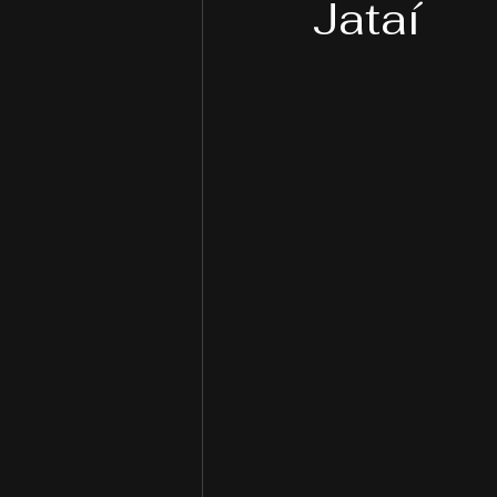
Jataí
Gestão
Ciências Contáb
Datas Comemorativas
V
Administração
Seguranç
Pecuária de Corte
Lider