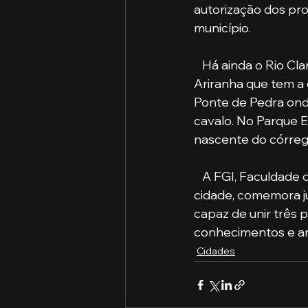
autorização dos pr
município.
   Há ainda o Rio Claro com praias, cachoeiras, locais de pesca e corredeiras; o Ribeirão 
Ariranha que tem a 
Ponte de Pedra onde
cavalo. No Parque E
nascente do córrego
   A FGI, Faculdade de Gestão e Inovação, que desde o seu início se faz presente na 
cidade, comemora ju
capaz de unir três 
conhecimentos e amp
Cidades