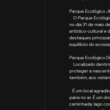
Parque Ecológico J
    O Parque Ecoló
no dia 31 de maio d
artístico-cultural 
destaques principai
equilíbrio do ecossi
Parque Ecológico Di
    Localizado dentro da cidade, o Parque Ecológico Diacuí foi criado com o intuito de 
proteger a nascent
também, aos visitan
   É um local agradável que integra o homem à natureza, onde a sensação de liberdade 
paira no ar. É um d
caminhada, lago com