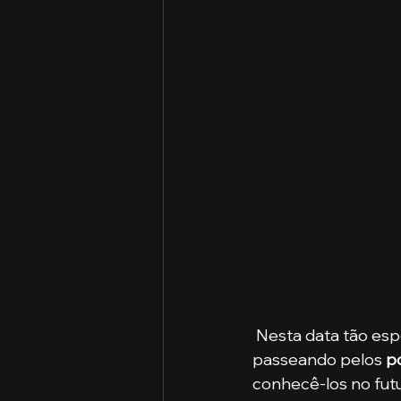
 Nesta data tão especial, nada melhor do que comemorar os 127 anos da cidade 
passeando pelos
 p
conhecê-los no futu