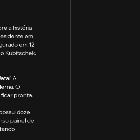
e a história 
residente em 
ugurado em 12 
o Kubitschek.
Jataí
. A 
erna. O 
ficar pronta.
nso painel de 
atando 