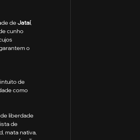
ade de 
Jataí
, 
 de cunho 
cujos 
 garantem o 
idade como 
ista de 
, mata nativa, 