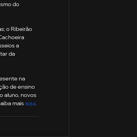
ismo do 
Cachoeira 
seios a 
tar da 
ição de ensino 
o aluno, novos 
aiba mais 
aqui
. 