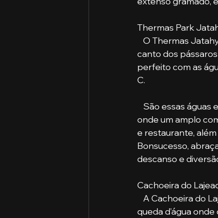
extenso gramado, en
Thermas Park Jata
   O Thermas Jatahy é um clube de águas termais rodeado pelo verde da mata e o 
canto dos pássaros 
perfeito com as águ
C. 
   São essas águas e essa atmosfera amiga que encontram uma estrutura confortável, 
onde um amplo compl
e restaurante, além
Bonsucesso, abraça
descanso e diversão
Cachoeira do Lajea
   A Cachoeira do Lajeado fica perto da cidade, é de fácil acesso e tem 46 metros de 
queda d’água onde o