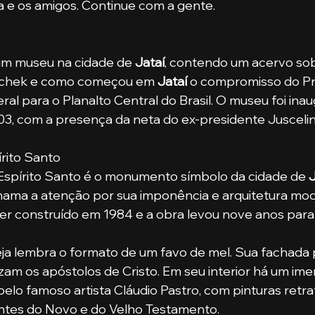
ia e os amigos. Continue com a gente. 
 um museu na cidade de 
Jataí
, contendo um acervo sobr
tschek e como começou em
 Jataí
 o compromisso do P
ral para o Planalto Central do Brasil. O museu foi ina
3, com a presença da neta do ex-presidente Juscelin
írito Santo
no Espírito Santo é o monumento símbolo da cidade de
 
hama a atenção por sua imponência e arquitetura mod
r construído em 1984 e a obra levou nove anos para 
zam os apóstolos de Cristo. Em seu interior há um ime
 pelo famoso artista Cláudio Pastro, com pinturas retr
tes do Novo e do Velho Testamento.