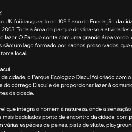
K
gico JK foi inaugurado no 108 º ano de Fundação da cid
e 2003. Toda a área do parque destina-se a atividades
e de lazer. O Parque conta com uma grande área verde, 
s são: um lago formado por riachos preservados, que
stema local.
acuí
e do córrego Diacuí e de proporcionar lazer à comun
tes da cidade. 
os mais badalados ponto de encontro da cidade, com p
 várias espécies de peixes, pista de skate, playground