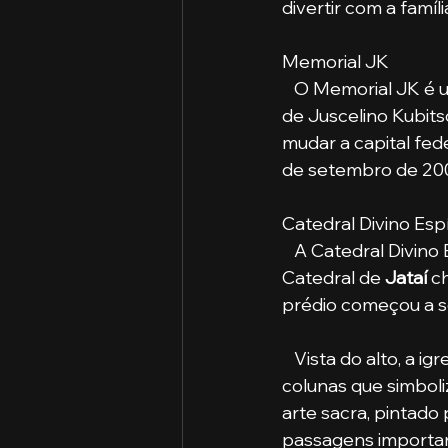
divertir com a famíl
Memorial JK
   O Memorial JK é
de Juscelino Kubi
mudar a capital fede
de setembro de 200
Catedral Divino Esp
   A Catedral Divi
Catedral de 
Jataí 
c
prédio começou a se
   Vista do alto, a igreja lembra o formato de um favo de mel. Sua fachada possui doze 
colunas que simboli
arte sacra, pintado
passagens importan