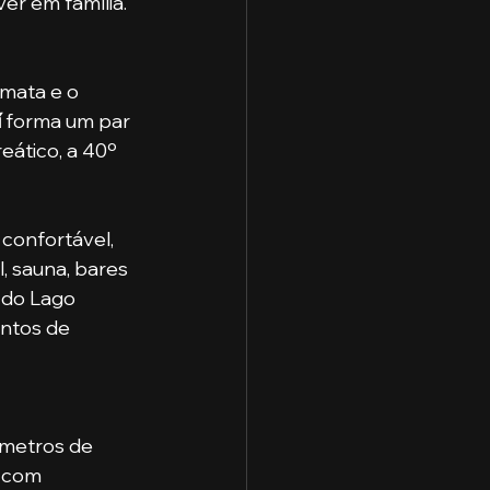
er em família.
í
 forma um par 
ático, a 40º 
, sauna, bares 
 do Lago 
ntos de 
 com 