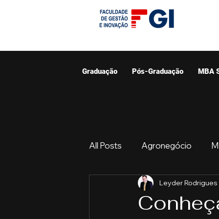
Graduação
Pós-Graduação
MBA 
All Posts
Agronegócio
M
Leyder Rodrigues
Graduação
Resumo do 
Conheça