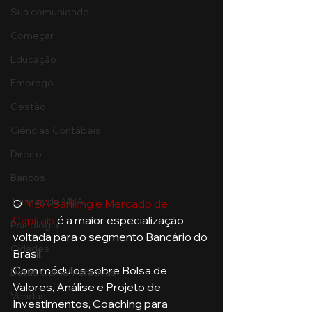
Sua comunidade
Começar
Educação
Emprego
Gestão
Ciências Contábeis
Direito
Bancos
Turmas de MBA
O 
MBA Banking e Mercado de 
Capitais
 é a maior especialização 
Psicologia
voltada para o segmento Bancário do 
Cidades
Brasil. 
Com módulos sobre Bolsa de 
Datas Comemorativas
Valores, Análise e Projeto de 
Vendas
Investimentos, Coaching para 