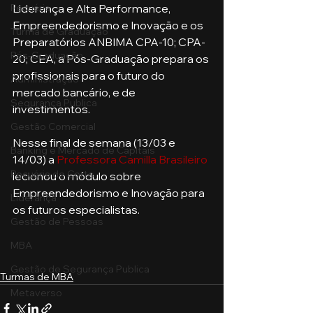
Pecuária
Liderança e Alta Performance, 
Empreendedorismo e Inovação e os 
Turma de Graduação
Preparatórios ANBIMA CPA-10; CPA-
Pós-Graduação
20; CEA, a Pós-Graduação prepara os 
profissionais para o futuro do 
Administração
mercado bancário, e de 
Segurança Publica
investimentos.
Gestão Comercial
Nesse final de semana (13/03 e 
Banking e Mercado de Capitais
14/03) a 
Professora Camilla Brasileiro
Pecuária de Corte
lecionou o módulo sobre 
Empreendedorismo e Inovação para 
Liderança
os futuros especialistas.
Gestão de Pessoas
MBA
Gestão de Segurança Publica
Turmas de MBA
Metaverso