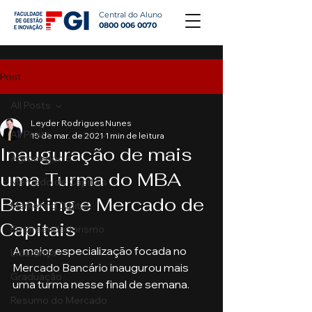
Central do Aluno
0800 006 0070
Post
All Posts
Leyder Rodrigues Nunes
All Posts
15 de mar. de 2021
1 min de leitura
Inauguração de mais
Agronegócio
uma Turma do MBA
Mercado de Capitais
Banking e Mercado de
Marketing Digital
Capitais
Empreendedorismo
A maior especialização focada no 
Liderança
Mercado Bancário inaugurou mais 
Graduação
uma turma nesse final de semana.
Resumo do Mercado