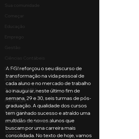
Sua comunidade
Começar
Educação
Emprego
Gestão
Ciências Contábeis
A FGI reforçou o seu discurso de 
Direito
transformação na vida pessoal de 
Bancos
cada aluno e no mercado de trabalho 
Turmas de MBA
ao inaugurar, neste último fim de 
semana, 29 e 30, seis turmas de pós-
Psicologia
graduação. A qualidade dos cursos 
Cidades
tem ganhado sucesso e atraído uma 
multidão de novos alunos que 
Datas Comemorativas
buscam por uma carreira mais 
Vendas
consolidada. No texto de hoje, vamos 