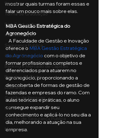
Pecuária
mostrar quais turmas foram essas e 
falar um pouco mais sobre elas.
Turma de Graduação
Pós-Graduação
MBA Gestão Estratégica do 
Agronegócio
Administração
   A Faculdade de Gestão e Inovação 
Segurança Publica
oferece o 
MBA Gestão Estratégica 
do Agronegócio
 com o objetivo de 
Gestão Comercial
formar profissionais completos e 
Banking e Mercado de Capitais
diferenciados para atuarem no 
Pecuária de Corte
agronegócio, proporcionando a 
descoberta de formas de gestão de 
Liderança
fazendas e empresas do ramo. Com 
Gestão de Pessoas
aulas teóricas e práticas, o aluno 
consegue expandir seu 
MBA
conhecimento e aplicá-lo no seu dia a 
Gestão de Segurança Publica
dia, melhorando a atuação na sua 
Metaverso
empresa. 