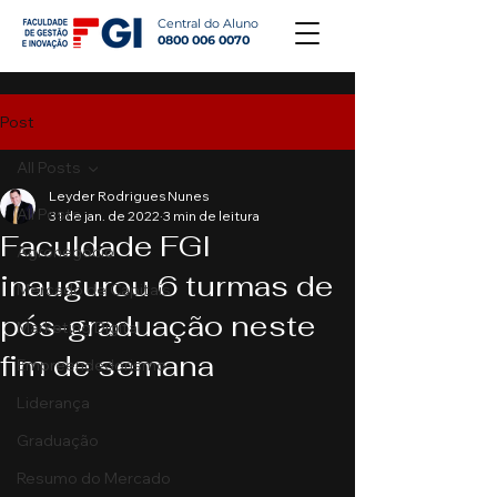
Central do Aluno
0800 006 0070
Post
All Posts
Leyder Rodrigues Nunes
All Posts
31 de jan. de 2022
3 min de leitura
Faculdade FGI
Agronegócio
inaugurou 6 turmas de
Mercado de Capitais
pós-graduação neste
Marketing Digital
fim de semana
Empreendedorismo
Liderança
Graduação
Resumo do Mercado