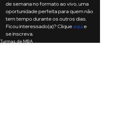
de semana no formato ao vivo, uma 
oportunidade perfeita para quem não 
tem tempo durante os outros dias. 
Ficou interessado(a)? Clique 
aqui
 e 
se inscreva. 
Turmas de MBA
Ver tudo
Posts recentes