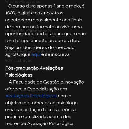
Aula no Metaverso
   O curso dura apenas 1 ano e meio, é 
Marketing no Agronegócio
100% digital e os encontros 
acontecem mensalmente aos finais 
Confinamento Bovino
de semana no formato ao vivo, uma 
Holding no Agronegócio
oportunidade perfeita para quem não 
tem tempo durante os outros dias. 
Psicologia de tráfego
Seja um dos líderes do mercado 
Gestão do Agronegócio
agro! Clique 
aqui
 e se inscreva. 
Administração
Pós-graduação Avaliações 
Avaliações Psicológicas
Psicológicas
    A Faculdade de Gestão e Inovação 
oferece a Especialização em 
Avaliações Psicológicas
 com o 
objetivo de fornecer ao psicólogo 
uma capacitação técnica, teórica, 
prática e atualizada acerca dos 
testes de Avaliação Psicológica. 