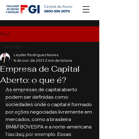
Central do Aluno
0800 006 0070
Post
All Posts
Leyder Rodrigues Nunes
All Posts
8 de out. de 2021
2 min de leitura
Empresa de Capital
Agronegócio
Aberto: o que é?
Mercado de Capitais
As empresas de capital aberto 
Marketing Digital
podem ser definidas como 
Empreendedorismo
sociedades onde o capital é formado 
por ações negociadas livremente em 
Liderança
mercados, como a brasileira 
Graduação
BM&FBOVESPA e a norte-americana 
Resumo do Mercado
Nasdaq, por exemplo. Essas 