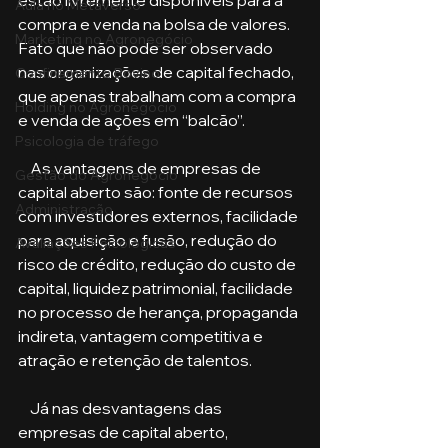
estão livremente disponíveis para a 
Aula no Metaverso
compra e venda na bolsa de valores. 
Marketing no Agronegócio
Fato que não pode ser observado 
nas organizações de capital fechado, 
Confinamento Bovino
que apenas trabalham com a compra 
Holding no Agronegócio
e venda de ações em “balcão”.
Psicologia de tráfego
    As vantagens de empresas de 
Gestão do Agronegócio
capital aberto são: fonte de recursos 
Administração
com investidores externos, facilidade 
para aquisição e fusão, redução do 
Avaliações Psicológicas
risco de crédito, redução do custo de 
capital, liquidez patrimonial, facilidade 
no processo de herança, propaganda 
indireta, vantagem competitiva e 
atração e retenção de talentos.
    Já nas desvantagens das 
empresas de capital aberto, 