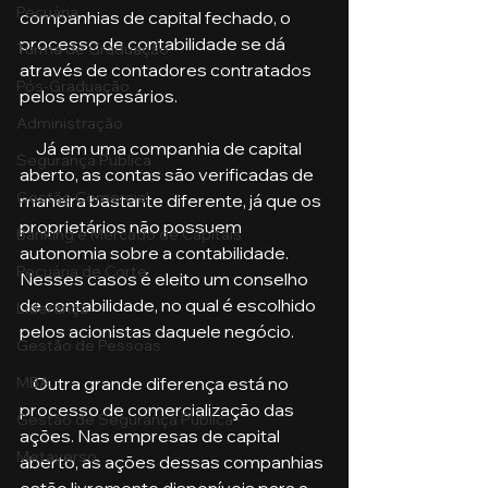
Pecuária
companhias de capital fechado, o 
processo de contabilidade se dá 
Turma de Graduação
através de contadores contratados 
Pós-Graduação
pelos empresários.
Administração
     Já em uma companhia de capital 
Segurança Publica
aberto, as contas são verificadas de 
Gestão Comercial
maneira bastante diferente, já que os 
proprietários não possuem 
Banking e Mercado de Capitais
autonomia sobre a contabilidade. 
Pecuária de Corte
Nesses casos é eleito um conselho 
de contabilidade, no qual é escolhido 
Liderança
pelos acionistas daquele negócio.
Gestão de Pessoas
MBA
    Outra grande diferença está no 
processo de comercialização das 
Gestão de Segurança Publica
ações. Nas empresas de capital 
Metaverso
aberto, as ações dessas companhias 