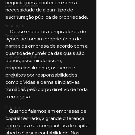
negociações acontecem sem a 
Sua comunidade
necessidade de algum tipo de 
Começar
escrituração pública de propriedade. 
Educação
     Desse modo, os compradores de 
Emprego
ações se tornam proprietários de 
partes da empresa de acordo com a 
Gestão
quantidade numérica das quais são 
Ciências Contábeis
donos, assumindo assim, 
Direito
proporcionalmente, os lucros e 
prejuízos por responsabilidades 
Bancos
como dívidas e demais iniciativas 
Turmas de MBA
tomadas pelo corpo diretivo de toda 
a empresa. 
Psicologia
Cidades
    Quando falamos em empresas de 
Datas Comemorativas
capital fechado, a grande diferença 
entre elas e as companhias de capital 
Vendas
aberto é a sua contabilidade. Nas 