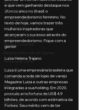
Pecuária
e que vem ganhando destaque nos 
últimos anos no Brasil: o 
Turma de Graduação
empreendedorismo feminino. No 
Pós-Graduação
texto de hoje, vamos trazer três 
Administração
mulheres inspiradoras que 
alcançaram o sucesso através do 
Segurança Publica
empreendedorismo. Fique com a 
Gestão Comercial
gente!
Banking e Mercado de Capitais
Luiza Helena Trajano
Pecuária de Corte
Liderança
Luiza é uma empresária brasileira que 
comanda a rede de lojas de varejo 
Gestão de Pessoas
Magazine Luiza e outras empresas 
MBA
integradas a sua holding. Em 2020, 
possuía uma fortuna de US$ 4,9 
Gestão de Segurança Publica
bilhões, de acordo com estimativa da 
Metaverso
Forbes. Seu mérito vem de ter 