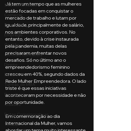
Já tem um tempo que as mulheres 
Sua comunidade
estão focadas em conquistar o 
Começar
mercado de trabalho e lutam por 
igualdade, principalmente de salário, 
Educação
nos ambientes corporativos. No 
Emprego
entanto, devido à crise instaurada 
Gestão
pela pandemia, muitas delas 
precisaram enfrentar novos 
Ciências Contábeis
desafios. Só no último ano o 
Direito
empreendedorismo feminino 
cresceu em 40%, segundo dados da 
Bancos
Rede Mulher Empreendedora. O lado 
Turmas de MBA
triste é que essas iniciativas 
Psicologia
aconteceram por necessidade e não 
por oportunidade. 
Cidades
Datas Comemorativas
Em comemoração ao dia 
Internacional da Mulher, vamos 
Vendas
abordar um tema muito interessante 