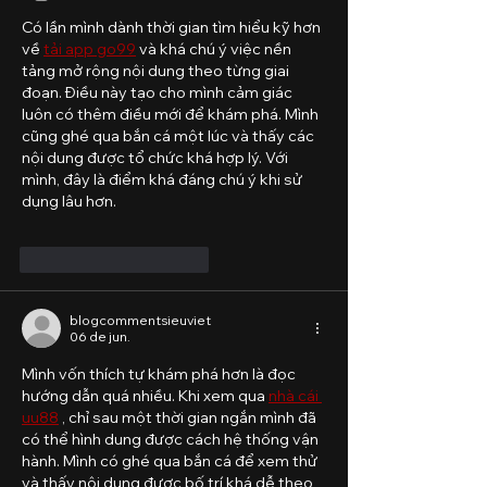
Có lần mình dành thời gian tìm hiểu kỹ hơn 
về 
tải app go99
 và khá chú ý việc nền 
tảng mở rộng nội dung theo từng giai 
đoạn. Điều này tạo cho mình cảm giác 
luôn có thêm điều mới để khám phá. Mình 
cũng ghé qua bắn cá một lúc và thấy các 
nội dung được tổ chức khá hợp lý. Với 
mình, đây là điểm khá đáng chú ý khi sử 
dụng lâu hơn.
Curtir
Responder
blogcommentsieuviet
06 de jun.
Mình vốn thích tự khám phá hơn là đọc 
hướng dẫn quá nhiều. Khi xem qua 
nhà cái 
uu88
 , chỉ sau một thời gian ngắn mình đã 
có thể hình dung được cách hệ thống vận 
hành. Mình có ghé qua bắn cá để xem thử 
và thấy nội dung được bố trí khá dễ theo 