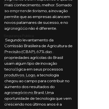
Pecuária
mais conhecimento, melhor. Somado 
ao empreendedorismo, a inovação 
Turma de Graduação
permite que as empresas alcancem 
Pós-Graduação
novos patamares de sucesso, e no 
Administração
agronegócio não é diferente.
Segurança Publica
 Segundo levantamento da 
Gestão Comercial
Comissão Brasileira de Agricultura de 
Precisão (CBAP), 67% das 
Banking e Mercado de Capitais
propriedades agrícolas do Brasil 
Pecuária de Corte
usam algum tipo de inovação 
tecnológica em seus processos 
Liderança
produtivos. Logo, a tecnologia 
Gestão de Pessoas
chegou ao campo para contribuir no 
MBA
aumento dos resultados do 
agronegócio no Brasil. Uma 
Gestão de Segurança Publica
oportunidade de tecnologia que vem 
Metaverso
crescendo nos últimos anos é a 