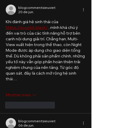
procuram
blogcommentsieuviet
20 de jun.
Khi đánh giá hệ sinh thái của 
https://xoso66.black/
 , mình khá chú ý 
đến vai trò của các tính năng hỗ trợ bên 
cạnh nội dung giải trí. Chẳng hạn, Multi-
View xuất hiện trong thể thao, còn Night 
Mode được áp dụng cho giao diện tổng 
thể. Dù không phải sản phẩm chính, những 
yếu tố này vẫn góp phần hoàn thiện trải 
nghiệm chung của nền tảng. Từ góc độ 
quan sát, đây là cách mở rộng hệ sinh 
thái…
Mostrar mais
Curtir
Responder
blogcommentsieuviet
06 de jun.