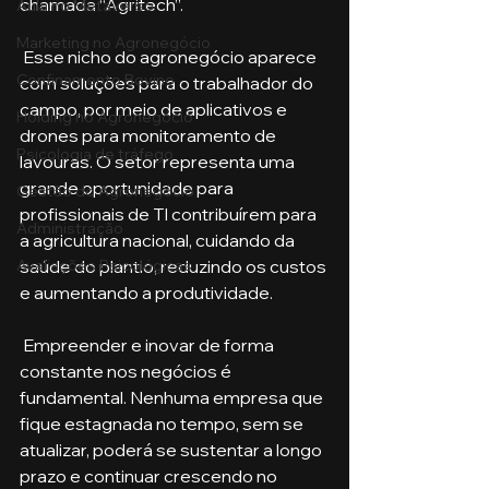
chamada “Agritech”. 
Aula no Metaverso
Marketing no Agronegócio
 Esse nicho do agronegócio aparece 
Confinamento Bovino
com soluções para o trabalhador do 
campo, por meio de aplicativos e 
Holding no Agronegócio
drones para monitoramento de 
Psicologia de tráfego
lavouras. O setor representa uma 
grande oportunidade para 
Gestão do Agronegócio
profissionais de TI contribuírem para 
Administração
a agricultura nacional, cuidando da 
saúde do plantio, reduzindo os custos 
Avaliações Psicológicas
e aumentando a produtividade.
 Empreender e inovar de forma 
constante nos negócios é 
fundamental. Nenhuma empresa que 
fique estagnada no tempo, sem se 
atualizar, poderá se sustentar a longo 
prazo e continuar crescendo no 