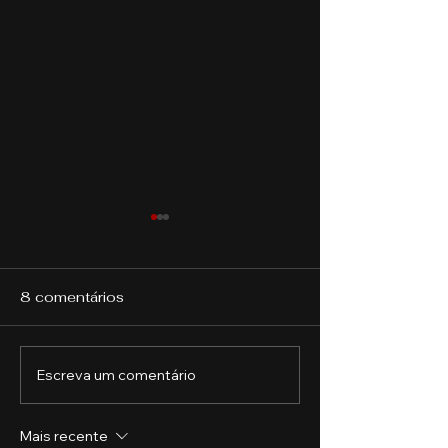
8 comentários
Escreva um comentário
A Importância da
Desenvolvimen
Educação Financeira
Habilidades
Profissionais:
Mais recente
empregadores