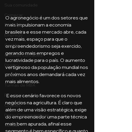
Sua comunidade
Começar
O agronegócio é um dos setores que 
mais impulsionam a economia 
Educação
brasileira e esse mercado abre, cada 
Emprego
vez mais, espaço para que o 
Gestão
empreendedorismo seja exercido, 
gerando mais empregos e 
Ciências Contábeis
lucratividade para o país. O aumento 
Direito
vertiginoso da população mundial nos 
próximos anos demandará cada vez 
Bancos
mais alimentos. 
Turmas de MBA
 E esse cenário favorece os novos 
Psicologia
negócios na agricultura. É claro que 
Cidades
além de uma visão estratégica, exige 
Datas Comemorativas
do empreendedor uma parte técnica 
mais bem apurada, afinal esse 
Vendas
segmento é bem específico e quanto 