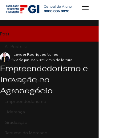
Central do Aluno
0800 006 0070
Post
All Posts
Leyder Rodrigues Nunes
All Posts
22 de jun. de 2021
2 min de leitura
Empreendedorismo e
Agronegócio
Inovação no
Mercado de Capitais
Agronegócio
Marketing Digital
Empreendedorismo
Liderança
Graduação
Resumo do Mercado