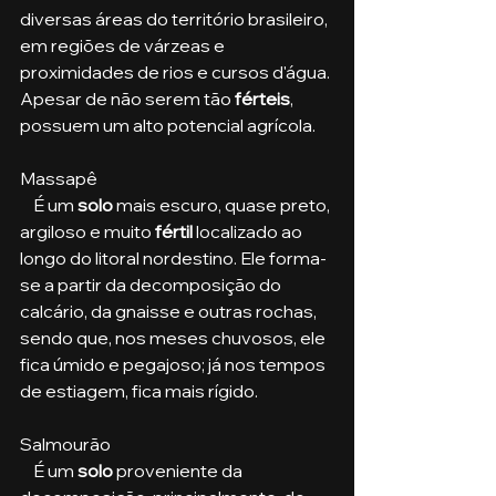
diversas áreas do território brasileiro, 
em regiões de várzeas e 
proximidades de rios e cursos d'água. 
Apesar de não serem tão 
férteis
, 
possuem um alto potencial agrícola.
Massapê
    É um 
solo
 mais escuro, quase preto, 
argiloso e muito 
fértil
 localizado ao 
longo do litoral nordestino. Ele forma-
se a partir da decomposição do 
calcário, da gnaisse e outras rochas, 
sendo que, nos meses chuvosos, ele 
fica úmido e pegajoso; já nos tempos 
de estiagem, fica mais rígido.
Salmourão
    É um 
solo
 proveniente da 