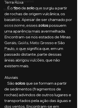
Aula no Metaverso
Terra Roxa
    É o
 tipo
 de 
solo 
que surgiu a partir 
Marketing no Agronegócio
de rochas de origem vulcânica, os 
Confinamento Bovino
basaltos. Apesar de ser chamado por 
esse nome, esses 
solos
 possuem 
Holding no Agronegócio
uma aparência mais avermelhada. 
Psicologia de tráfego
Encontram-se nos estados de Minas 
Gestão do Agronegócio
Gerais, Goiás, Mato Grosso e São 
Paulo, o que significa que, em um 
Administração
passado distante, parte dessas 
Avaliações Psicológicas
áreas abrigou vulcões, que não 
existem mais.
Aluviais
    São 
solos
 que se formam a partir 
de sedimentos (fragmentos de 
rochas) advindos de outros lugares e 
transportados pela ação das águas e 
dos ventos. Encontram-se em 