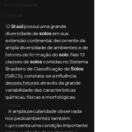
Sua comunidade
Começar
Educação
 O 
Brasil 
possui uma grande 
diversidade de 
solos 
em sua 
Emprego
extensão continental, decorrente da 
Gestão
ampla diversidade de ambientes e de 
fatores de formação do
 solo
. Nas 13 
Ciências Contábeis
classes de 
solos 
contidas no Sistema 
Direito
Brasileiro de Classificação de 
Solos 
Bancos
(SiBCS), constata-se a influência 
desses fatores através da grande 
Turmas de MBA
variabilidade das características 
Psicologia
químicas, físicas e morfológicas.
Cidades
   A ampla peculiaridade observada 
Datas Comemorativas
nos pedoambientes também 
representa uma condição importante 
Vendas