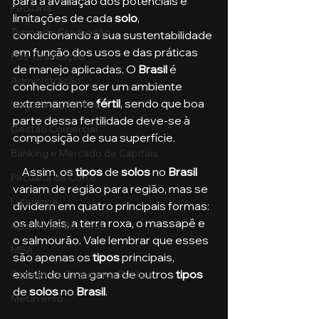
para a avaliação dos potenciais e 
Pecuária
limitações de cada 
solo
, 
Turma de Graduação
condicionando a sua sustentabilidade 
em função dos usos e das práticas 
Pós-Graduação
de manejo aplicadas. O 
Brasil
 é 
Administração
conhecido por ser um ambiente 
extremamente 
fértil
, sendo que boa 
Segurança Publica
parte dessa fertilidade deve-se à 
Gestão Comercial
composição de sua superfície. 
Banking e Mercado de Capitais
    Assim, os 
tipos
 de 
solos
 no 
Brasil
Pecuária de Corte
variam de região para região, mas se 
Liderança
dividem em quatro principais formas: 
os aluviais, a terra roxa, o massapê e 
Gestão de Pessoas
o salmourão. Vale lembrar que esses 
MBA
são apenas os 
tipos
 principais, 
existindo uma gama de outros
 tipos
Gestão de Segurança Publica
de 
solos
 no 
Brasil
.
Metaverso