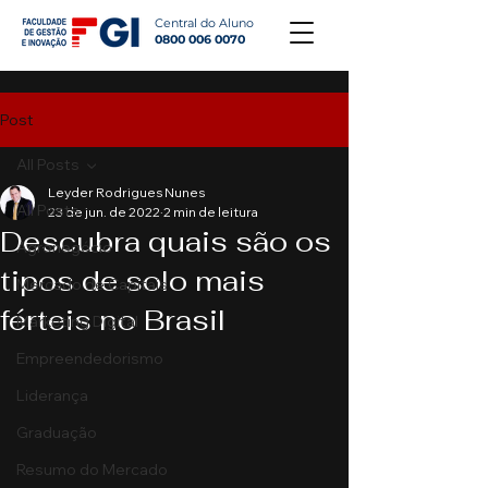
Central do Aluno
0800 006 0070
Post
All Posts
Leyder Rodrigues Nunes
All Posts
23 de jun. de 2022
2 min de leitura
Descubra quais são os
Agronegócio
tipos de solo mais
Mercado de Capitais
férteis no Brasil
Marketing Digital
Empreendedorismo
Liderança
Graduação
Resumo do Mercado