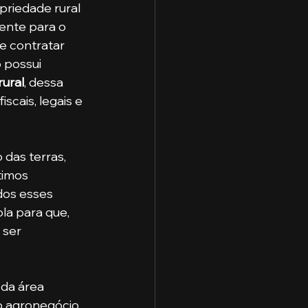
ente para o 
e contratar 
 possui 
rural
, dessa 
cais, legais e 
 das terras, 
timos 
dos esses 
la para que, 
 ser 
 da área 
o agronegócio 