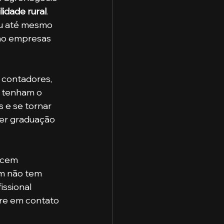
lidade rural
. 
ou até mesmo 
mo empresas 
 contadores, 
 tenham o 
 e se tornar 
ter graduação 
m não tem 
ssional 
tre em contato 