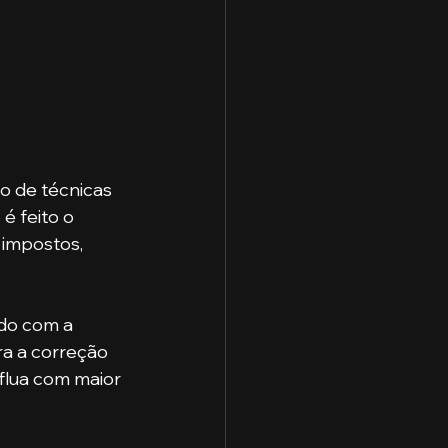
o de técnicas 
é feito o 
 impostos, 
ado com a 
ra a correção 
flua com maior 