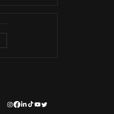
toria Tributária:
atégias para
tificar Oportunidades
Redução de Custos e
os Fiscais