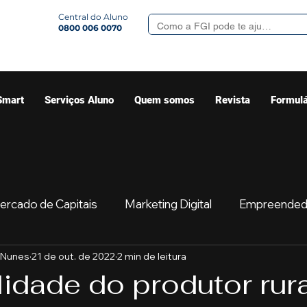
Central do Aluno
0800 006 0070
Smart
Serviços Aluno
Quem somos
Revista
Formulá
ercado de Capitais
Marketing Digital
Empreended
 Nunes
21 de out. de 2022
2 min de leitura
Mercado
Sua comunidade
Começar
Educaç
idade do produtor rura