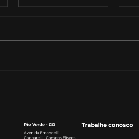
A Revolução do Gergelim:
Audi
Como Este Pequeno Grão
Estr
Está Transformando o
Iden
Mercado Alimentício
de 
Risc
Trabalhe conosco
Rio Verde - GO
Avenida Emanoelli
Capparelli - Campos Elíseos