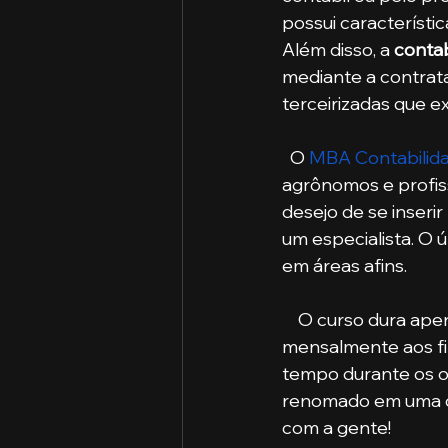
possui característi
Além disso, a 
contab
mediante a contrat
terceirizadas que e
  O 
MBA Contabilidad
agrônomos e profis
desejo de se inseri
um especialista. O 
em áreas afins. 
    O curso dura apenas 1 ano e meio, é 100% digital e os encontros acontecem 
mensalmente aos fi
tempo durante os ou
renomado em uma da
com a gente!