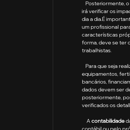
   Posteriormente, o responsável pela análise dos dados contábeis da propriedade rural 
irá verificar os im
dia a dia.É importa
um profissional pa
características pró
forma, deve se ter 
trabalhistas.
   Para que seja real
equipamentos, ferti
bancários, financia
dados devem ser des
posteriormente, pos
verificados os deta
    A 
contabilidade
 d
contábil ou pelo pró