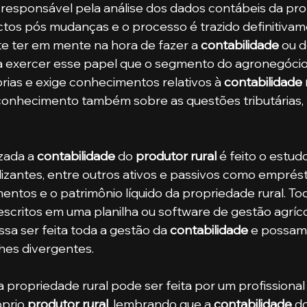
pactos pós mudanças e o processo é trazido definitivam
nte ter em mente na hora de fazer a 
contabilidade
 ou d
ra exercer esse papel que o segmento do agronegócio
prias e exige conhecimentos relativos à
 contabilidade 
conhecimento também sobre as questões tributárias, fis
izada a 
contabilidade
 do 
produtor rural
 é feito o estudo
lizantes, entre outros ativos e passivos como emprés
mentos e o patrimônio líquido da propriedade rural. To
critos em uma planilha ou software de gestão agríco
sa ser feita toda a gestão da 
contabilidade
 e possam
lhes divergentes.
a propriedade rural pode ser feita por um profissional
prio 
produtor rural
, lembrando que a 
contabilidade
 d