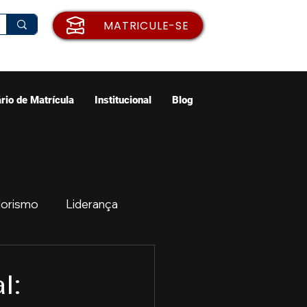
MATRICULE-SE
rio de Matrícula
Institucional
Blog
orismo
Liderança
ão
Emprego
l: