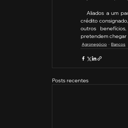
   Aliados a um pacote de serviços com linhas de financiamento e refinanciamentos, 
crédito consignado,
outros benefício
pretendem chegar 
Agronegócio
Bancos
Posts recentes