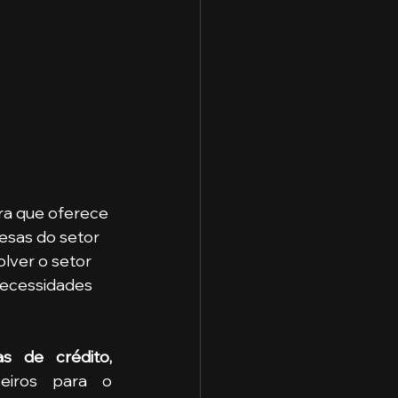
ira que oferece
esas do setor 
lver o setor 
necessidades 
as de crédito, 
eiros para o 