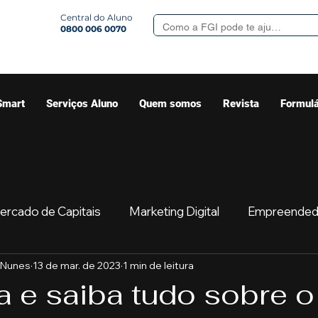
Central do Aluno
0800 006 0070
Smart
Serviços Aluno
Quem somos
Revista
Formulá
ercado de Capitais
Marketing Digital
Empreended
 Nunes
13 de mar. de 2023
1 min de leitura
Mercado
Sua comunidade
Começar
Educaç
 e saiba tudo sobre o