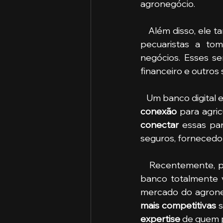
agronegócio. 
   Além disso, el
pecuaristas a tom
negócios. Esses se
financeiro e outros 
   Um banco digit
conexão
conectar
 essas par
seguros, fornecedor
   Recentemente, produtores do centro-oeste, empresários e investidores criaram um 
banco totalmente 
mercado do agrone
mais competitivas
expertise
 de quem 