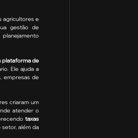
 agricultores e 
sua gestão de 
, planejamento 
 plataforma de 
 para agricultores, pecuaristas e empresas do setor agropecuário. Ele ajuda a 
s, empresas de 
nde atender o 
erecendo 
taxas 
 se comparadas aos grandes bancos que atuam neste setor, além da 