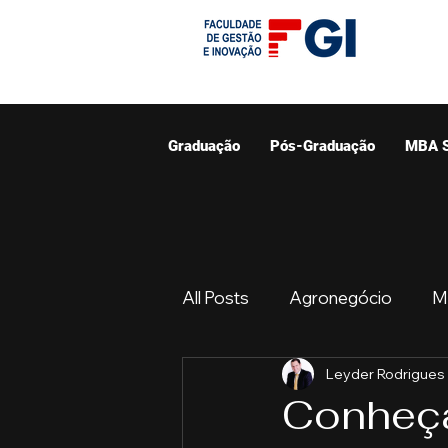
Graduação
Pós-Graduação
MBA 
All Posts
Agronegócio
M
Leyder Rodrigues
Graduação
Resumo do 
Conheça