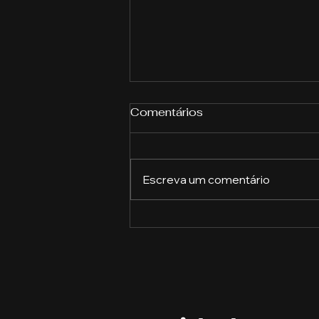
Comentários
Escreva um comentário
Estratégias de vendas:
como fechar mais
negócios e aumentar os
lucros