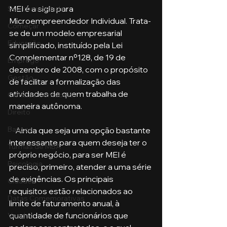
MEI é a sigla para 
Sua comunidade
Microempreendedor Individual. Trata-
Começar
se de um modelo empresarial 
Educação
simplificado, instituído pela Lei 
Complementar nº128, de 19 de 
Emprego
dezembro de 2008, com o propósito 
Gestão
de facilitar a formalização das 
atividades de quem trabalha de 
Ciências Contábeis
maneira autônoma.
Direito
Bancos
    Ainda que seja uma opção bastante 
interessante para quem deseja ter o 
Turmas de MBA
próprio negócio, para ser MEI é 
Psicologia
preciso, primeiro, atender a uma série 
de exigências. Os principais 
Cidades
requisitos estão relacionados ao 
Datas Comemorativas
limite de faturamento anual, à 
quantidade de funcionários que 
Vendas