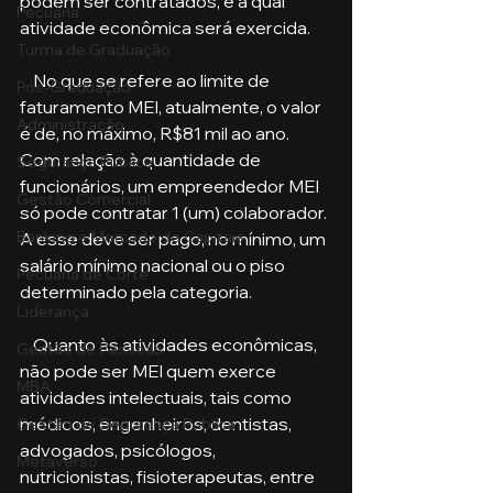
podem ser contratados, e a qual 
Pecuária
atividade econômica será exercida.
Turma de Graduação
    No que se refere ao limite de 
Pós-Graduação
faturamento MEI, atualmente, o valor 
Administração
é de, no máximo, R$81 mil ao ano. 
Com relação à quantidade de 
Segurança Publica
funcionários, um empreendedor MEI 
Gestão Comercial
só pode contratar 1 (um) colaborador. 
Banking e Mercado de Capitais
A esse deve ser pago, no mínimo, um 
salário mínimo nacional ou o piso 
Pecuária de Corte
determinado pela categoria.
Liderança
    Quanto às atividades econômicas, 
Gestão de Pessoas
não pode ser MEI quem exerce 
MBA
atividades intelectuais, tais como 
médicos, engenheiros, dentistas, 
Gestão de Segurança Publica
advogados, psicólogos, 
Metaverso
nutricionistas, fisioterapeutas, entre 