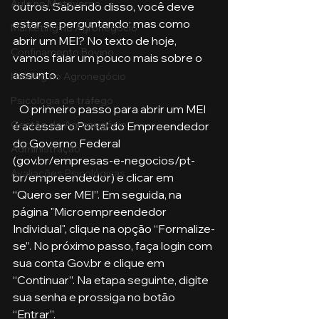
Aula no Metaverso
outros. Sabendo disso, você deve 
estar se perguntando: mas como 
Marketing no Agronegócio
abrir um MEI? No texto de hoje, 
Confinamento Bovino
vamos falar um pouco mais sobre o 
assunto.
Holding no Agronegócio
Psicologia de tráfego
   O primeiro passo para abrir um MEI 
Gestão do Agronegócio
é acessar o Portal do Empreendedor 
do Governo Federal 
Administração
(gov.br/empresas-e-negocios/pt-
Avaliações Psicológicas
br/empreendedor) e clicar em 
“Quero ser MEI”. Em seguida, na 
página "Microempreendedor 
Individual", clique na opção “Formalize-
se”. No próximo passo, faça login com 
sua conta Gov.br e clique em 
“Continuar”. Na etapa seguinte, digite 
sua senha e prossiga no botão 
“Entrar”. 