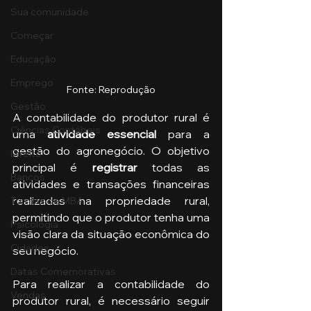
Sua comunidade
Começar
Educação
Emprego
Fonte: Reprodução
Gestão
A contabilidade do produtor rural é 
Ciências Contábeis
uma
 atividade essencial 
para a 
gestão do agronegócio. O objetivo 
Direito
principal é 
registrar
 todas as 
Bancos
atividades e transações financeiras 
realizadas na propriedade rural, 
Turmas de MBA
permitindo que o produtor tenha uma 
Psicologia
visão clara da situação econômica do 
Cidades
seu negócio.
Datas Comemorativas
Para realizar a contabilidade do 
Vendas
produtor rural, é necessário seguir 