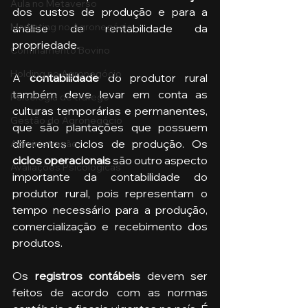
Aula no Metaverso
dos custos de produção e para a 
Marketing no Agronegócio
análise de rentabilidade da 
propriedade.
Confinamento Bovino
Holding no Agronegócio
A 
contabilidade 
do produtor rural 
também deve levar em conta as 
Psicologia de tráfego
culturas temporárias e permanentes, 
Gestão do Agronegócio
que são plantações que possuem 
diferentes ciclos de produção. Os 
Administração
ciclos operacionais 
são outro aspecto 
Avaliações Psicológicas
importante da contabilidade do 
produtor rural, pois representam o 
tempo necessário para a produção, 
comercialização e recebimento dos 
produtos. 
Os 
registros contábeis 
devem ser 
feitos de acordo com as normas 