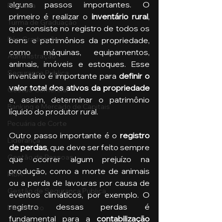
alguns passos importantes. O 
Pecuária
primeiro é realizar o
 inventário rural
, 
Turma de Graduação
que consiste no registro de todos os 
Pós-Graduação
bens e patrimônios da propriedade, 
como máquinas, equipamentos, 
Administração
animais, imóveis e estoques. Esse 
Segurança Publica
inventário é importante para 
definir o 
valor total dos ativos da propriedade
Gestão Comercial
e, assim, determinar o patrimônio 
Banking e Mercado de Capitais
líquido do produtor rural.
Pecuária de Corte
Outro passo importante é o
 registro 
Liderança
de perdas
, que deve ser feito sempre 
Gestão de Pessoas
que ocorrer algum prejuízo na 
produção, como a morte de animais 
MBA
ou a perda de lavouras por causa de 
Gestão de Segurança Publica
eventos climáticos, por exemplo. O 
registro dessas perdas é 
Metaverso
fundamental para a 
contabilização