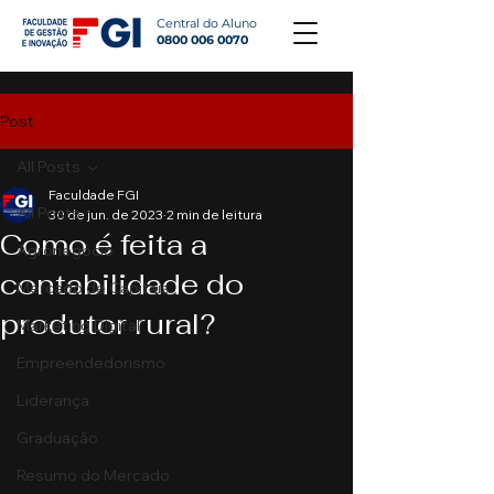
Central do Aluno
0800 006 0070
Post
All Posts
Faculdade FGI
All Posts
30 de jun. de 2023
2 min de leitura
Como é feita a
Agronegócio
contabilidade do
Mercado de Capitais
produtor rural?
Marketing Digital
Empreendedorismo
Liderança
Graduação
Resumo do Mercado