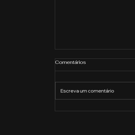
Comentários
Escreva um comentário
Como construir uma
marca forte e se destacar
da concorrência