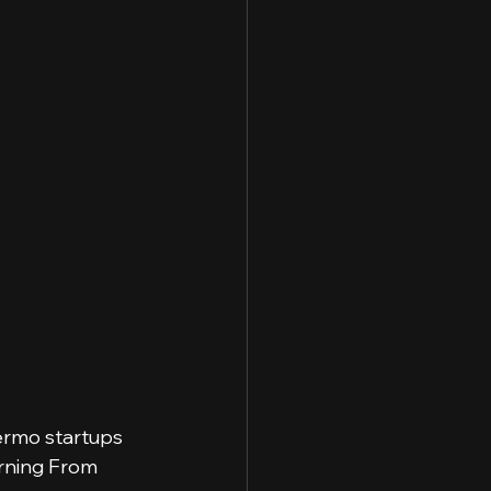
ologia
Cidades
aduação
e Capitais
termo startups 
arning From 