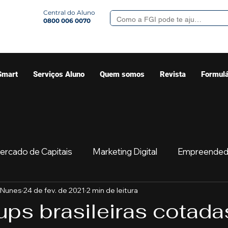
Central do Aluno
0800 006 0070
Smart
Serviços Aluno
Quem somos
Revista
Formulá
ercado de Capitais
Marketing Digital
Empreended
 Nunes
24 de fev. de 2021
2 min de leitura
Mercado
Sua comunidade
Começar
Educaç
ups brasileiras cotada