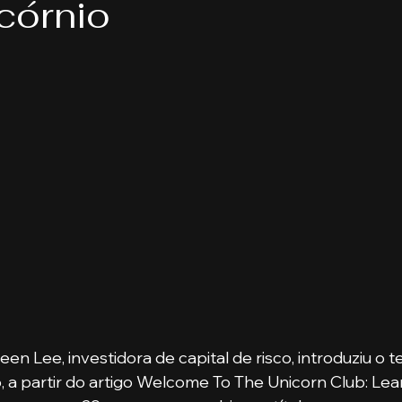
icórnio
eis
Direito
Bancos
Turmas de MBA
Psic
endas
Pecuária
Turma de Graduação
Pós-Gr
a Publica
Gestão Comercial
Banking e Mercado d
ança
Gestão de Pessoas
en Lee, investidora de capital de risco, introduziu o 
o, a partir do artigo Welcome To The Unicorn Club: Le