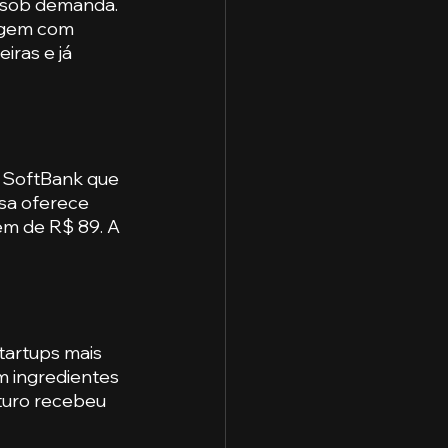
s sob demanda. 
agem com 
ras e já 
o SoftBank que 
sa oferece 
em de R$ 89. A 
artups mais 
m ingredientes 
turo recebeu 