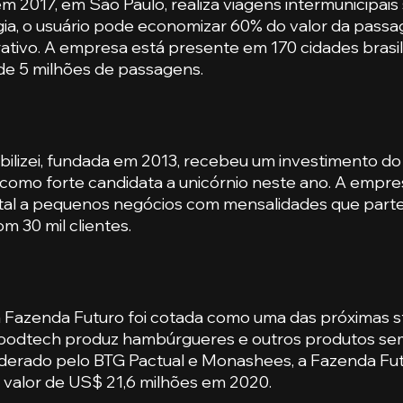
m 2017, em São Paulo, realiza viagens intermunicipai
gia, o usuário pode economizar 60% do valor da pass
tivo. A empresa está presente em 170 cidades brasilei
de 5 milhões de passagens.
abilizei, fundada em 2013, recebeu um investimento d
como forte candidata a unicórnio neste ano. A empre
gital a pequenos negócios com mensalidades que part
m 30 mil clientes.
 Fazenda Futuro foi cotada como uma das próximas st
A foodtech produz hambúrgueres e outros produtos se
Liderado pelo BTG Pactual e Monashees, a Fazenda Fu
 valor de US$ 21,6 milhões em 2020.