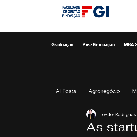
Graduação
Pós-Graduação
MBA 
All Posts
Agronegócio
M
Leyder Rodrigues
Graduação
Resumo do 
As start