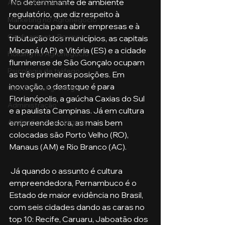
 No determinante de ambiente 
Aula no Metaverso
regulatório, que diz respeito à 
Marketing no Agronegócio
burocracia para abrir empresas e à 
Confinamento Bovino
tributação dos municípios, as capitais 
Macapá (AP) e Vitória (ES) e a cidade 
Holding no Agronegócio
fluminense de São Gonçalo ocupam 
Psicologia de tráfego
as três primeiras posições. Em 
inovação, o destaque é para 
Gestão do Agronegócio
Florianópolis, a gaúcha Caxias do Sul 
Administração
e a paulista Campinas. Já em cultura 
empreendedora, as mais bem 
Avaliações Psicológicas
colocadas são Porto Velho (RO), 
Manaus (AM) e Rio Branco (AC).
 Já quando o assunto é cultura 
empreendedora, Pernambuco é o 
Estado de maior evidência no Brasil, 
com seis cidades dando as caras no 
top 10: Recife, Caruaru, Jaboatão dos 