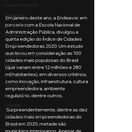
Sua comunidade
Começar
Em janeiro deste ano, a Endeavor, em 
parceria com a Escola Nacional de 
Educação
Administração Pública, divulgou a 
Emprego
quinta edição do Índice de Cidades 
Gestão
Empreendedoras 2020. Um estudo 
que levou em consideração as 100 
Ciências Contábeis
cidades mais populosas do Brasil 
Direito
(que variam entre 12 milhões e 280 
mil habitantes), em diversos critérios, 
Bancos
como inovação, infraestrutura, cultura 
Turmas de MBA
empreendedora, ambiente 
regulatório, dentre outros.
Psicologia
Cidades
 Surpreendentemente, dentre as dez 
Datas Comemorativas
cidades mais empreendedoras do 
Brasil em 2020, metade são 
Vendas
municípios interioranos. Apesar de 