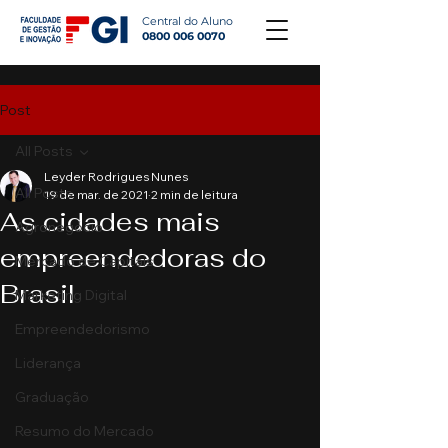
Central do Aluno
0800 006 0070
Post
All Posts
Leyder Rodrigues Nunes
All Posts
19 de mar. de 2021
2 min de leitura
As cidades mais
Agronegócio
empreendedoras do
Mercado de Capitais
Brasil
Marketing Digital
Empreendedorismo
Liderança
Graduação
Resumo do Mercado