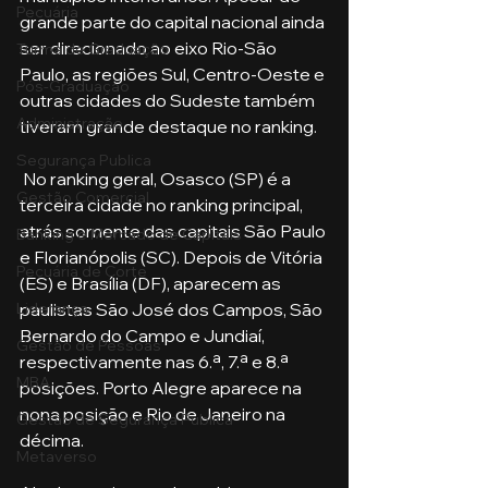
Pecuária
grande parte do capital nacional ainda 
ser direcionado ao eixo Rio-São 
Turma de Graduação
Paulo, as regiões Sul, Centro-Oeste e 
Pós-Graduação
outras cidades do Sudeste também 
Administração
tiveram grande destaque no ranking.
Segurança Publica
 No ranking geral, Osasco (SP) é a 
Gestão Comercial
terceira cidade no ranking principal, 
atrás somente das capitais São Paulo 
Banking e Mercado de Capitais
e Florianópolis (SC). Depois de Vitória 
Pecuária de Corte
(ES) e Brasília (DF), aparecem as 
paulistas São José dos Campos, São 
Liderança
Bernardo do Campo e Jundiaí, 
Gestão de Pessoas
respectivamente nas 6.ª, 7.ª e 8.ª 
MBA
posições. Porto Alegre aparece na 
nona posição e Rio de Janeiro na 
Gestão de Segurança Publica
décima. 
Metaverso