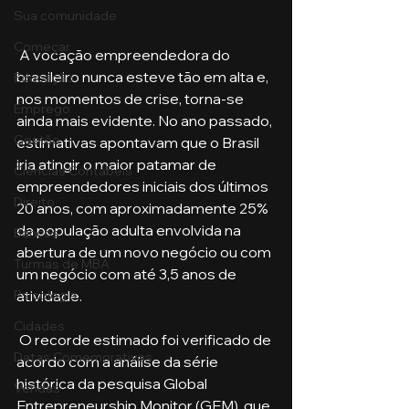
Sua comunidade
Começar
 A vocação empreendedora do 
brasileiro nunca esteve tão em alta e, 
Educação
nos momentos de crise, torna-se 
Emprego
ainda mais evidente. No ano passado, 
Gestão
estimativas apontavam que o Brasil 
iria atingir o maior patamar de 
Ciências Contábeis
empreendedores iniciais dos últimos 
Direito
20 anos, com aproximadamente 25% 
da população adulta envolvida na 
Bancos
abertura de um novo negócio ou com 
Turmas de MBA
um negócio com até 3,5 anos de 
atividade.
Psicologia
Cidades
 O recorde estimado foi verificado de 
Datas Comemorativas
acordo com a análise da série 
histórica da pesquisa Global 
Vendas
Entrepreneurship Monitor (GEM), que 