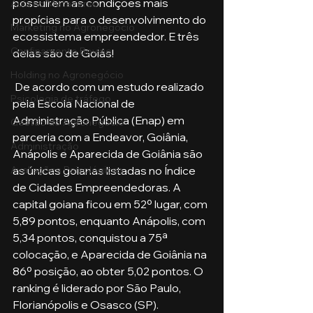
possuírem as condições mais 
Aula no Metaverso
propícias para o desenvolvimento do 
Marketing no Agronegócio
ecossistema empreendedor. E três 
Confinamento Bovino
delas são de Goiás!
Holding no Agronegócio
 De acordo com um estudo realizado 
Psicologia de tráfego
pela Escola Nacional de 
Administração Pública (Enap) em 
Gestão do Agronegócio
parceria com a Endeavor, Goiânia, 
Administração
Anápolis e Aparecida de Goiânia são 
as únicas goianas listadas no Índice 
Avaliações Psicológicas
de Cidades Empreendedoras. A 
capital goiana ficou em 52º lugar, com 
5,89 pontos, enquanto Anápolis, com 
5,34 pontos, conquistou a 75ª 
colocação, e Aparecida de Goiânia na 
86º posição, ao obter 5,02 pontos. O 
ranking é liderado por São Paulo, 
Florianópolis e Osasco (SP).