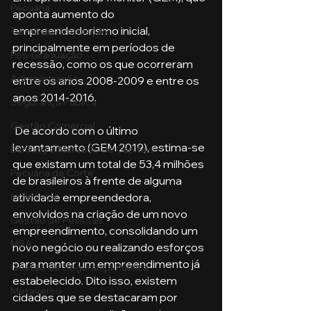
Pecuária
aponta aumento do 
empreendedorismo inicial, 
Turma de Graduação
principalmente em períodos de 
Pós-Graduação
recessão, como os que ocorreram 
Administração
entre os anos 2008-2009 e entre os 
anos 2014-2016.
Segurança Publica
Gestão Comercial
 De acordo com o último 
levantamento (GEM 2019), estima-se 
Banking e Mercado de Capitais
que existam um total de 53,4 milhões 
Pecuária de Corte
de brasileiros à frente de alguma 
atividade empreendedora, 
Liderança
envolvidos na criação de um novo 
Gestão de Pessoas
empreendimento, consolidando um 
MBA
novo negócio ou realizando esforços 
para manter um empreendimento já 
Gestão de Segurança Publica
estabelecido. Dito isso, existem 
Metaverso
cidades que se destacaram por 