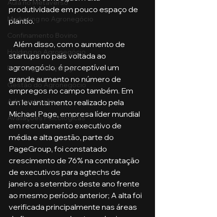
Aula no Metaverso
produtividade em pouco espaço de 
Marketing no Agronegócio
plantio. 
Confinamento Bovino
   Além disso, com o aumento de 
Holding no Agronegócio
startups no país voltada ao 
agronegócio, é perceptível um 
Psicologia de tráfego
grande aumento no número de 
Gestão do Agronegócio
empregos no campo também. Em 
Administração
um levantamento realizado pela 
Michael Page, empresa líder mundial 
Avaliações Psicológicas
em recrutamento executivo de 
média e alta gestão, parte do 
PageGroup, foi constatado 
crescimento de 76% na contratação 
de executivos para agtechs de 
janeiro a setembro deste ano frente 
ao mesmo período anterior; A alta foi 
verificada principalmente nas áreas 