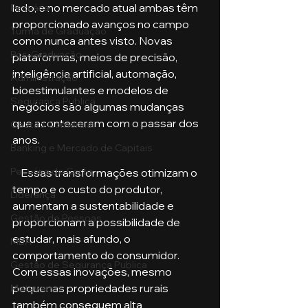
lado, e no mercado atual ambas têm 
Pecuária
proporcionado avanços no campo 
Turma de Graduação
como nunca antes visto. Novas 
Pós-Graduação
plataformas, meios de precisão, 
inteligência artificial, automação, 
Administração
bioestimulantes e modelos de 
Segurança Publica
negócios são algumas mudanças 
que aconteceram com o passar dos 
Gestão Comercial
anos. 
Banking e Mercado de Capitais
Pecuária de Corte
    Essas transformações otimizam o 
tempo e o custo do produtor, 
Liderança
aumentam a sustentabilidade e 
Gestão de Pessoas
proporcionam a possibilidade de 
estudar, mais afundo, o 
MBA
comportamento do consumidor. 
Gestão de Segurança Publica
Com essas inovações, mesmo 
pequenas propriedades rurais 
Metaverso
também conseguem alta 