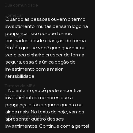
Sua comunidade
Começar
Quando as pessoas ouvem o termo 
Educação
investimento, muitas pensam logo na 
poupança. Isso porque fomos 
Emprego
ensinados desde crianças, de forma 
Gestão
errada que, se você quer guardar ou 
ver o seu dinheiro crescer de forma 
Ciências Contábeis
segura, essa é a única opção de 
Direito
investimento com a maior 
rentabilidade. 
Bancos
Turmas de MBA
   No entanto, você pode encontrar 
Psicologia
investimentos melhores que a 
poupança e tão seguros quanto ou 
Cidades
ainda mais. No texto de hoje, vamos 
Datas Comemorativas
apresentar quatro desses 
investimentos. Continue com a gente!
Vendas