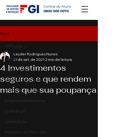
Central do Aluno
0800 006 0070
Post
All Posts
Leyder Rodrigues Nunes
All Posts
21 de set. de 2021
2 min de leitura
4 Investimentos
Agronegócio
seguros e que rendem
Mercado de Capitais
mais que sua poupança
Marketing Digital
Empreendedorismo
Liderança
Graduação
Resumo do Mercado