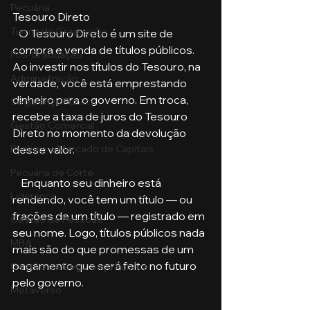
Pecuária
Tesouro Direto
Turma de Graduação
   O Tesouro Direto é um site de 
compra e venda de títulos públicos. 
Pós-Graduação
Ao investir nos títulos do Tesouro, na 
Administração
verdade, você está emprestando 
dinheiro para o governo. Em troca, 
Segurança Publica
recebe a taxa de juros do Tesouro 
Gestão Comercial
Direto no momento da devolução 
desse valor.
Banking e Mercado de Capitais
Pecuária de Corte
    Enquanto seu dinheiro está 
Liderança
rendendo, você tem um título — ou 
frações de um título — registrado em 
Gestão de Pessoas
seu nome. Logo, títulos públicos nada 
MBA
mais são do que promessas de um 
pagamento que será feito no futuro 
Gestão de Segurança Publica
pelo governo. 
Metaverso