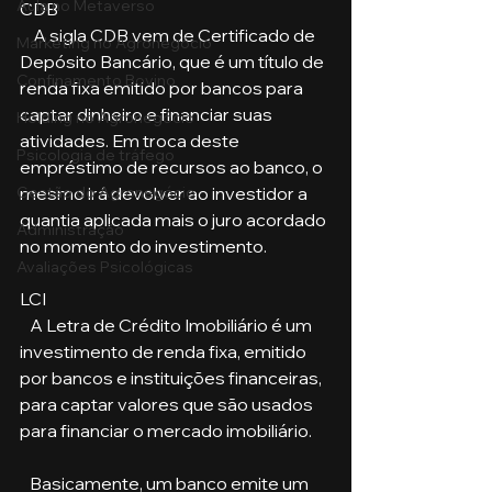
Aula no Metaverso
CDB
    A sigla CDB vem de Certificado de 
Marketing no Agronegócio
Depósito Bancário, que é um título de 
Confinamento Bovino
renda fixa emitido por bancos para 
captar dinheiro e financiar suas 
Holding no Agronegócio
atividades. Em troca deste 
Psicologia de tráfego
empréstimo de recursos ao banco, o 
mesmo irá devolver ao investidor a 
Gestão do Agronegócio
quantia aplicada mais o juro acordado 
Administração
no momento do investimento.
Avaliações Psicológicas
LCI
   A Letra de Crédito Imobiliário é um 
investimento de renda fixa, emitido 
por bancos e instituições financeiras, 
para captar valores que são usados 
para financiar o mercado imobiliário. 
   Basicamente, um banco emite um 