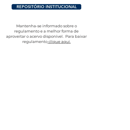
REPOSITÓRIO INSTITUCIONAL
Mantenha-se informado sobre o
regulamento e a melhor forma de
aproveitar o acervo disponível. Para baixar
regulamento
clique aqui.
Unidades
Goiânia - GO
AV. T-9, 2.310
Jardim América
Jataí - GO
Av. Prof. Edvan Assis Melo
1075 - Centro
Rio Verde - GO
Avenida Emanoelli Capparelli - Campos Elíseos
Trabalhe conosco