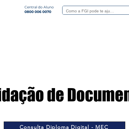
Central do Aluno
0800 006 0070
Smart
Serviços Aluno
Quem somos
Revista
Formulá
idação de Docume
Consulta Diploma Digital - MEC