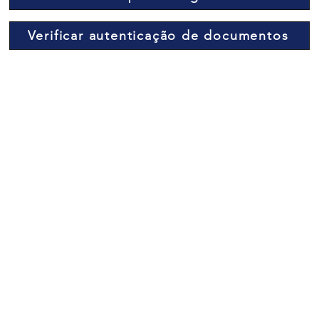
Verificar autenticação de documentos
Trabalhe conosco
Rio Verde - GO
Avenida Emanoelli
Capparelli - Campos Elíseos
sis Melo