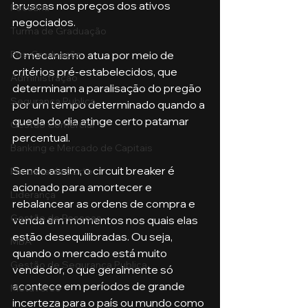
bruscas nos preços dos ativos 
Pecuária
negociados.
Turma de Graduação
O mecanismo atua por meio de 
Pós-Graduação
critérios pré-estabelecidos, que 
Administração
determinam a paralisação do pregão 
Segurança Publica
por um tempo determinado quando a 
queda do dia atinge certo patamar 
Gestão Comercial
percentual. 
Banking e Mercado de Capitais
Sendo assim, o circuit breaker é 
Pecuária de Corte
acionado para amortecer e 
Liderança
rebalancear as ordens de compra e 
Gestão de Pessoas
venda em momentos nos quais elas 
estão desequilibradas. Ou seja, 
MBA
quando o mercado está muito 
Gestão de Segurança Publica
vendedor, o que geralmente só 
acontece em períodos de grande 
Metaverso
incerteza para o país ou mundo como 