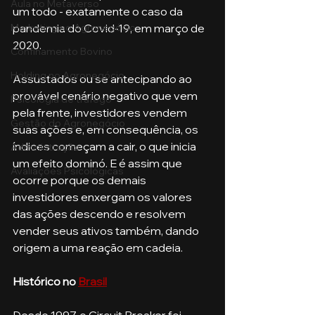
Aula no Metaverso
um todo - exatamente o caso da 
pandemia do Covid-19, em março de 
Marketing no Agronegócio
2020. 
Confinamento Bovino
Holding no Agronegócio
Assustados ou se antecipando ao 
provável cenário negativo que vem 
Psicologia de tráfego
pela frente, investidores vendem 
Gestão do Agronegócio
suas ações e, em consequência, os 
índices começam a cair, o que inicia 
Administração
um efeito dominó. E é assim que 
Avaliações Psicológicas
ocorre porque os demais 
investidores enxergam os valores 
das ações descendo e resolvem 
vender seus ativos também, dando 
origem a uma reação em cadeia.
Histórico no 
Brasil
Desde 1997, o Circuit Breaker foi 