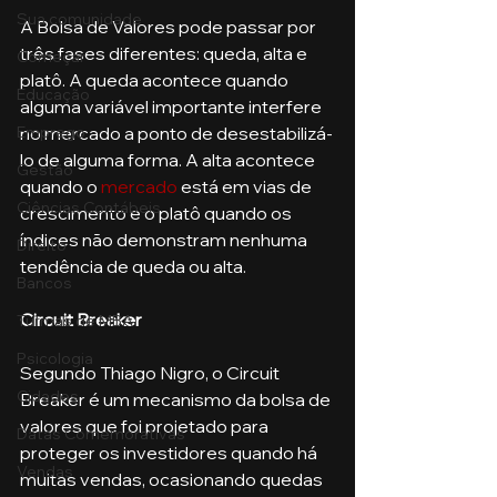
Sua comunidade
A Bolsa de Valores pode passar por 
três fases diferentes: queda, alta e 
Começar
platô. A queda acontece quando 
Educação
alguma variável importante interfere 
no mercado a ponto de desestabilizá-
Emprego
lo de alguma forma. A alta acontece 
Gestão
quando o 
mercado
 está em vias de 
Ciências Contábeis
crescimento e o platô quando os 
índices não demonstram nenhuma 
Direito
tendência de queda ou alta. 
Bancos
Circuit Breaker
Turmas de MBA
Psicologia
Segundo Thiago Nigro, o Circuit 
Cidades
Breaker é um mecanismo da bolsa de 
valores que foi projetado para 
Datas Comemorativas
proteger os investidores quando há 
Vendas
muitas vendas, ocasionando quedas 