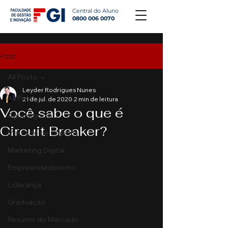
Central do Aluno
0800 006 0070
Post
All Posts
Leyder Rodrigues Nunes
All Posts
21 de jul. de 2020
2 min de leitura
Você sabe o que é
Agronegócio
Circuit Breaker?
Mercado de Capitais
Marketing Digital
Empreendedorismo
Liderança
Graduação
Resumo do Mercado