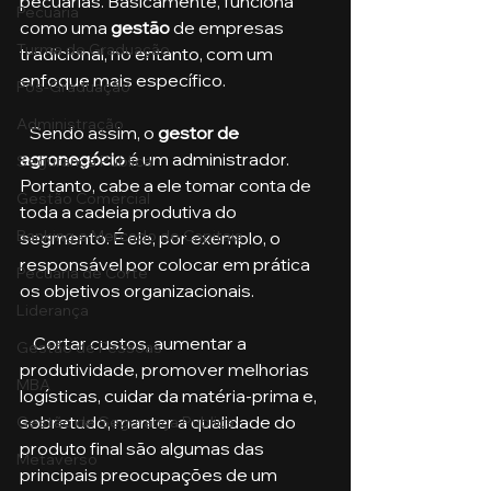
pecuárias. Basicamente, funciona 
Pecuária
como uma 
gestão 
de empresas 
Turma de Graduação
tradicional, no entanto, com um 
enfoque mais específico.
Pós-Graduação
Administração
   Sendo assim, o 
gestor de 
agronegócio
 é um administrador. 
Segurança Publica
Portanto, cabe a ele tomar conta de 
Gestão Comercial
toda a cadeia produtiva do 
Banking e Mercado de Capitais
segmento. É ele, por exemplo, o 
responsável por colocar em prática 
Pecuária de Corte
os objetivos organizacionais.
Liderança
    Cortar custos, aumentar a 
Gestão de Pessoas
produtividade, promover melhorias 
MBA
logísticas, cuidar da matéria-prima e, 
sobretudo, manter a qualidade do 
Gestão de Segurança Publica
produto final são algumas das 
Metaverso
principais preocupações de um 