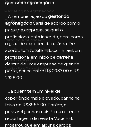
Aula no Metaverso
gestor de agronegócio
.
Marketing no Agronegócio
   A remuneração do 
gestor do 
Confinamento Bovino
agronegócio
 varia de acordo com o 
porte da empresa na qual o 
Holding no Agronegócio
profissional está inserido, bem como 
Psicologia de tráfego
o grau de experiência na área. De 
Gestão do Agronegócio
acordo com o site Educa+ Brasil, um 
profissional em início de 
carreira
, 
Administração
dentro de uma empresa de grande 
Avaliações Psicológicas
porte, ganha entre R$ 2033,00 e R$ 
2338,00.
   Já quem tem um nível de 
experiência mais elevado, ganha na 
faixa de R$3556,00. Porém, é 
possível ganhar mais. Uma recente 
reportagem da revista Você RH, 
mostrou que em alguns cargos 