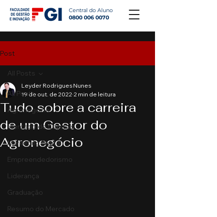
Central do Aluno
0800 006 0070
Post
All Posts
Leyder Rodrigues Nunes
All Posts
19 de out. de 2022
2 min de leitura
Tudo sobre a carreira
Agronegócio
de um Gestor do
Mercado de Capitais
Agronegócio
Marketing Digital
Empreendedorismo
Liderança
Graduação
Resumo do Mercado