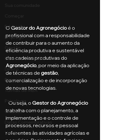
Sua comunidade
Começar
Educação
O 
Gestor do Agronegócio 
é o 
profissional com a responsabilidade 
Emprego
de contribuir para o aumento da 
Gestão
eficiência produtiva e sustentável 
das cadeias produtivas do 
Ciências Contábeis
Agronegócio
, por meio da aplicação 
Direito
de técnicas de 
gestão
, 
Bancos
comercialização e de incorporação 
de novas tecnologias.
Turmas de MBA
Psicologia
   Ou seja, o 
Gestor do Agronegócio
trabalha com o planejamento, a 
Cidades
implementação e o controle de 
Datas Comemorativas
processos, recursos e pessoal 
referentes às atividades agrícolas e 
Vendas