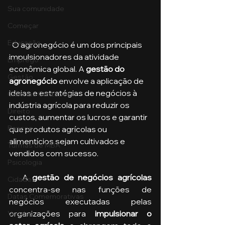
Sua comunidade
Começar
Educação
  O agronegócio é um dos principais 
impulsionadores da atividade 
Emprego
econômica global. A 
gestão do 
Gestão
agronegócio
 envolve a aplicação de 
ideias e estratégias de negócios à 
Ciências Contábeis
indústria agrícola para reduzir os 
Direito
custos, aumentar os lucros e garantir 
Bancos
que produtos agrícolas ou 
alimentícios sejam cultivados e 
Turmas de MBA
vendidos com sucesso.
Psicologia
   A 
gestão de negócios agrícolas
Cidades
concentra-se nas funções de 
Datas Comemorativas
negócios executadas pelas 
organizações para
 impulsionar o 
Vendas