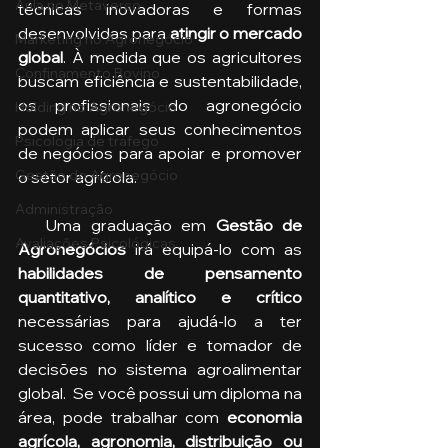
Aula no Metaverso
técnicas inovadoras e formas 
desenvolvidas para 
atingir o mercado 
Marketing no Agronegócio
global
. À medida que os agricultores 
Confinamento Bovino
buscam eficiência e sustentabilidade, 
os profissionais do agronegócio 
Holding no Agronegócio
podem aplicar seus conhecimentos 
Psicologia de tráfego
de negócios para apoiar e promover 
Gestão do Agronegócio
o setor agrícola. 
Administração
   Uma graduação em
 Gestão de 
Avaliações Psicológicas
Agronegócios 
irá equipá-lo com as 
habilidades de pensamento 
quantitativo, analítico e crítico
necessárias para ajudá-lo a ter 
sucesso como líder e tomador de 
decisões no sistema agroalimentar 
global.  Se você possui um diploma na 
área, pode trabalhar com 
economia 
agrícola, agronomia, distribuição ou 