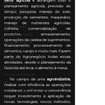
setor agrícola
 e abrangem todo o 
Pecuária
planejamento agrícola, previsão do 
Turma de Graduação
tempo, pesquisa, manejo do solo, 
produção de sementes, maquinário, 
Pós-Graduação
manejo de nutrientes agrícolas, 
Administração
colheita, comercialização de 
produtos, armazenamento, 
Segurança Publica
operações da cadeia de suprimentos, 
Gestão Comercial
financiamento, processamento de 
Banking e Mercado de Capitais
alimentos, varejo e muito mais. Fazem 
parte do Agronegócio todas essas 
Pecuária de Corte
atividades, desde o planejamento da 
Liderança
fazenda até levar o alimento à mesa.  
Gestão de Pessoas
   No campo de uma 
agroindústria
, 
MBA
realizar com eficiência as operações 
cotidianas e enfrentar a concorrência 
Gestão de Segurança Publica
requer investimento e aplicação de 
Metaverso
novas tecnologias, novos métodos, 