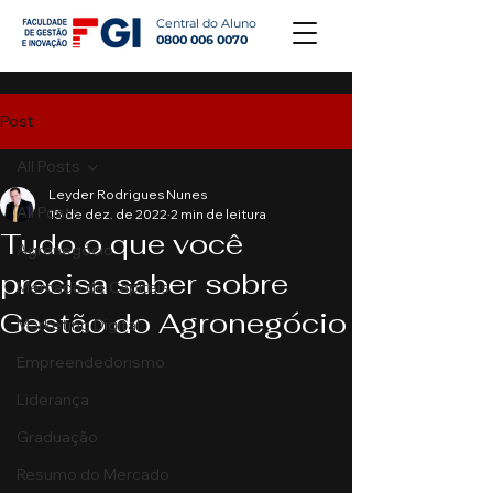
Central do Aluno
0800 006 0070
Post
All Posts
Leyder Rodrigues Nunes
All Posts
15 de dez. de 2022
2 min de leitura
Tudo o que você
Agronegócio
precisa saber sobre
Mercado de Capitais
Gestão do Agronegócio
Marketing Digital
Empreendedorismo
Liderança
Graduação
Resumo do Mercado