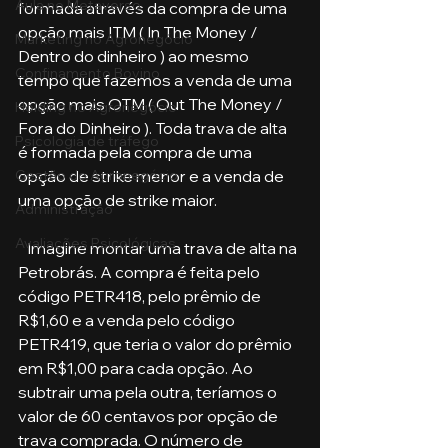
Aula no Metaverso
formada através da compra de uma 
opção mais ITM ( In The Money / 
Marketing no Agronegócio
Dentro do dinheiro ) ao mesmo 
Confinamento Bovino
tempo que fazemos a venda de uma 
opção mais OTM ( Out The Money / 
Holding no Agronegócio
Fora do Dinheiro ). Toda trava de alta 
Psicologia de tráfego
é formada pela compra de uma 
opção de strike menor e a venda de 
Gestão do Agronegócio
uma opção de strike maior.
Administração
Avaliações Psicológicas
   Imagine montar uma trava de alta na 
Petrobrás. A compra é feita pelo 
código PETR418, pelo prêmio de 
R$1,60 e a venda pelo código 
PETR419, que teria o valor do prêmio 
em R$1,00 para cada opção. Ao 
subtrair uma pela outra, teríamos o 
valor de 60 centavos por opção de 
trava comprada. O número de 