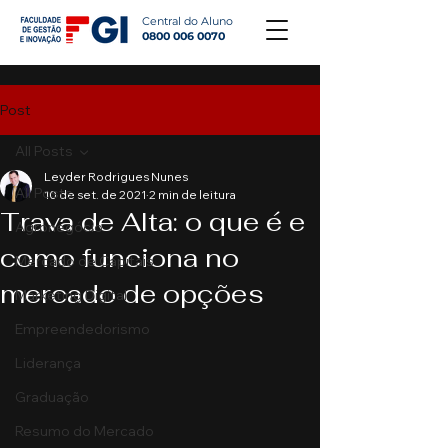
Central do Aluno
0800 006 0070
Post
All Posts
Leyder Rodrigues Nunes
All Posts
10 de set. de 2021
2 min de leitura
Trava de Alta: o que é e
Agronegócio
como funciona no
Mercado de Capitais
mercado de opções
Marketing Digital
Empreendedorismo
Liderança
Graduação
Resumo do Mercado