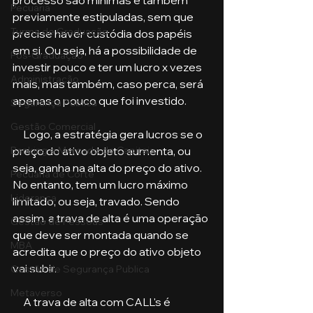
Pecuária
previamente estipuladas, sem que 
Turma de Graduação
precise haver custódia dos papéis 
em si. Ou seja, há a possibilidade de 
Pós-Graduação
investir pouco e ter um lucro x vezes 
Administração
mais, mas também, caso perca, será 
apenas o pouco que foi investido. 
Segurança Publica
Gestão Comercial
     Logo, a estratégia gera lucros se o 
preço do ativo objeto aumenta, ou 
Banking e Mercado de Capitais
seja, ganha na alta do preço do ativo. 
Pecuária de Corte
No entanto, tem um lucro máximo 
Liderança
limitado, ou seja, travado. Sendo 
assim, a trava de alta é uma operação 
Gestão de Pessoas
que deve ser montada quando se 
MBA
acredita que o preço do ativo objeto 
vai subir. 
Gestão de Segurança Publica
Metaverso
     A trava de alta com CALL's é 