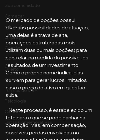
Sua comunidade
Começar
O mercado de opções possui 
Educação
diversas possibilidades de atuação, 
uma delas é a trava de alta, 
Emprego
operações estruturadas (pois 
Gestão
utilizam duas ou mais opções) para 
controlar, na medida do possível, os 
Ciências Contábeis
resultados de um investimento. 
Direito
Como o próprio nome indica, elas 
servem para gerar lucros limitados 
Bancos
caso o preço do ativo em questão 
Turmas de MBA
suba. 
Psicologia
   Neste processo, é estabelecido um 
Cidades
teto para o que se pode ganhar na 
Datas Comemorativas
operação. Mas, em compensação, 
possíveis perdas envolvidas no 
Vendas
processo são mínimas e também 