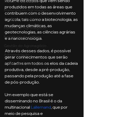
volume de dados que vêm sendo 
Aula no Metaverso
produzidos em todas as áreas que 
Marketing no Agronegócio
contribuem com o desenvolvimento 
agrícola, tais como a biotecnologia, as 
Confinamento Bovino
mudanças climáticas, as 
Holding no Agronegócio
geotecnologias, as ciências agrárias 
Psicologia de tráfego
e a nanotecnologia.
Gestão do Agronegócio
Através desses dados, é possível 
Administração
gerar conhecimentos que serão 
aplicados em todos os elos da cadeia 
Avaliações Psicológicas
produtiva, desde a pré-produção, 
passando pela produção até a fase 
de pós-produção.
Um exemplo que está se 
disseminando no Brasil é o da 
multinacional 
Lallemand
, que por 
meio de pesquisa e 