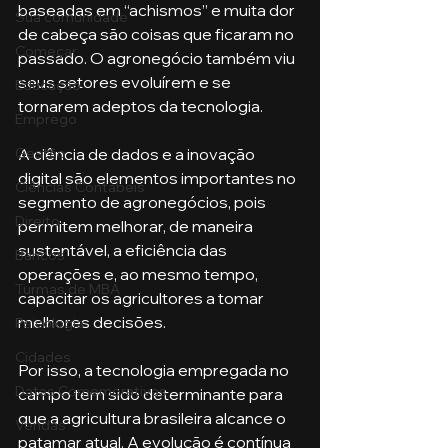
baseadas em “achismos” e muita dor 
Sua comunidade
de cabeça são coisas que ficaram no 
Começar
passado. O agronegócio também viu 
seus setores evoluírem e se 
Educação
tornarem adeptos da tecnologia. 
Emprego
A ciência de dados e a inovação 
Gestão
digital são elementos importantes no 
Ciências Contábeis
segmento de agronegócios, pois 
Direito
permitem melhorar, de maneira 
sustentável, a eficiência das 
Bancos
operações e, ao mesmo tempo, 
Turmas de MBA
capacitar os agricultores a tomar 
melhores decisões. 
Psicologia
Cidades
Por isso, a tecnologia empregada no 
Datas Comemorativas
campo tem sido determinante para 
que a agricultura brasileira alcance o 
Vendas
patamar atual. A evolução é contínua 