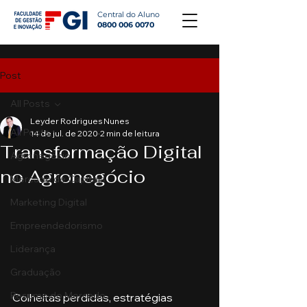
Central do Aluno
0800 006 0070
Post
All Posts
Leyder Rodrigues Nunes
All Posts
14 de jul. de 2020
2 min de leitura
Transformação Digital
Agronegócio
no Agronegócio
Mercado de Capitais
Marketing Digital
Empreendedorismo
Liderança
Graduação
Resumo do Mercado
Colheitas perdidas, estratégias 