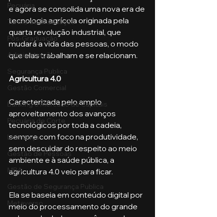
Pecuária
e agora se consolida uma nova era de 
tecnologia agrícola originada pela 
Turma de Graduação
quarta revolução industrial, que 
Pós-Graduação
mudará a vida das pessoas, o modo 
que elas trabalham e se relacionam.
Administração
Segurança Publica
Agricultura 4.0
Gestão Comercial
Caracterizada pelo amplo 
Banking e Mercado de Capitais
aproveitamento dos avanços 
Pecuária de Corte
tecnológicos por toda a cadeia, 
sempre com foco na produtividade, 
Liderança
sem descuidar do respeito ao meio 
Gestão de Pessoas
ambiente e à saúde pública, a 
MBA
agricultura 4.0 veio para ficar. 
Gestão de Segurança Publica
Ela se baseia em conteúdo digital por 
Metaverso
meio do processamento do grande 