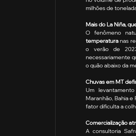
milhões de tonelada
Mais do La Niña, qu
O fenômeno natu
temperatura
 nas re
o verão de 2023
necessariamente que
o quão abaixo da m
Chuvas em MT defin
Um levantamento d
Maranhão, Bahia e P
fator dificulta a col
Comercialização at
A consultoria Saf