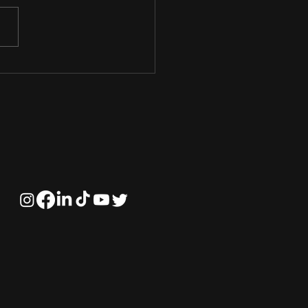
portância da
rança Inspiradora no
negócio‌