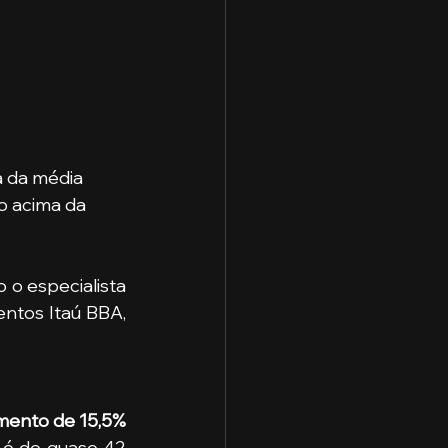
a da média 
o acima da 
 o especialista 
ntos Itaú BBA, 
crescimento de 15,5% 
 é de quase 42 