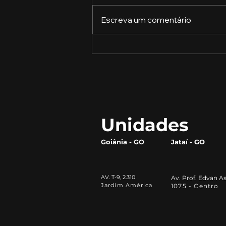
Escreva um comentário
A Revolução do Gergelim:
Como Este Pequeno Grão
Está Transformando o
Mercado Alimentício
Unidades
Goiânia - GO
Jataí - GO
AV. T-9, 2.310
Av. Prof. Edvan As
Jardim América
1075 - Centro