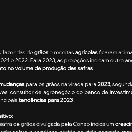
 fazendas de 
grãos
 e receitas 
agrícolas
 ficaram acim
2021 e 2022. Para 2023, as projeções indicam outro an
to no volume de produção das safras
. 
mudanças 
para os grãos na virada para
 2023
, segundo
ves, consultor de agronegócio do banco de investime
ncipais 
tendências para 2023
:
itivo:
 safra de grãos divulgada pela Conab indica um 
ção sobre o resultado obtido no ciclo passado, que