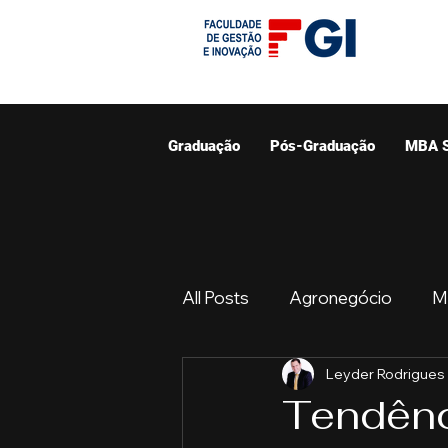
Graduação
Pós-Graduação
MBA 
All Posts
Agronegócio
M
Leyder Rodrigues
Graduação
Resumo do 
Tendênc