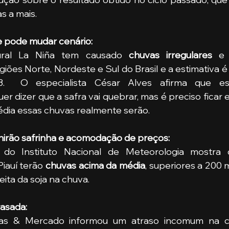
s a mais.
e pode mudar cenário:
ral La Niña tem causado 
chuvas irregulares
 e
giões Norte, Nordeste e Sul do Brasil e a estimativa é
.  O especialista César Alves afirma que es
r dizer que a safra vai quebrar, mas é preciso ficar e
édia essas chuvas realmente serão.
irão safrinha e acomodação de preços:
o Instituto Nacional de Meteorologia mostra qu
iauí terão 
chuvas acima da média
, superiores a 200 m
heita da soja na chuva. 
rasada:
ras & Mercado informou um atraso incomum na co