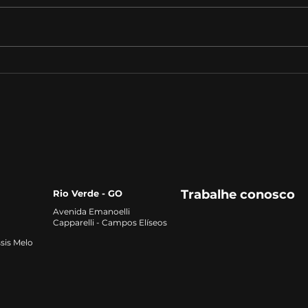
Desafios e Perspectivas
A Im
Futuras na Solubilização
Lide
de Fósforo
Agro
Trabalhe conosco
Rio Verde - GO
Avenida Emanoelli
Capparelli - Campos Elíseos
sis Melo