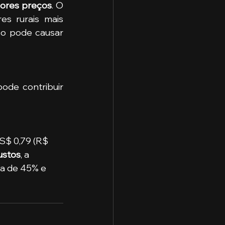
ores preços
. O 
es rurais mais 
capitalizados possam colher a soja e não a entregar imediatamente, isso pode causar 
ode contribuir 
US$ 0,79 (R$ 
custos
, a 
a de 45% e 