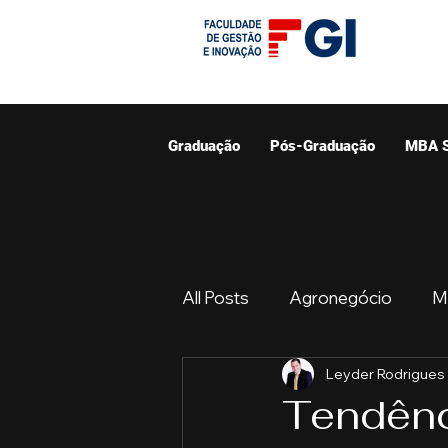
Graduação
Pós-Graduação
MBA 
All Posts
Agronegócio
M
Leyder Rodrigues
Graduação
Resumo do 
Tendênc