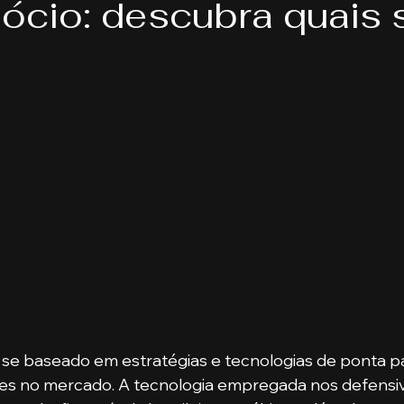
ócio: descubra quais 
eis
Direito
Bancos
Turmas de MBA
Psic
endas
Pecuária
Turma de Graduação
Pós-Gr
a Publica
Gestão Comercial
Banking e Mercado d
ança
Gestão de Pessoas
se baseado em estratégias e tecnologias de ponta pa
des no mercado. A tecnologia empregada nos defensiv