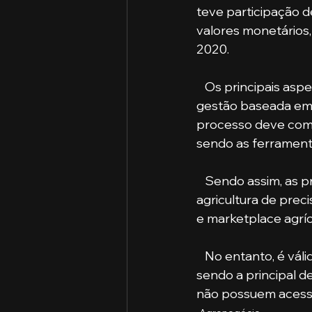
teve participação d
valores monetários, 
2020.
   Os principais aspectos da inovação são a sustentabilidade, a profissionalização, a 
gestão baseada em 
processo deve combi
sendo as ferramenta
   Sendo assim, as principais tendências são: profissionalização no campo, automação, 
agricultura de precis
e marketplace agríc
   No entanto, é válido salientar que a inovação no agronegócio ainda enfrenta barreiras, 
sendo a principal de
não possuem acesso