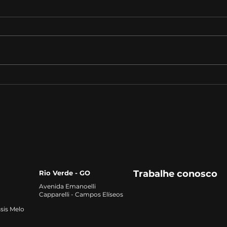
Desafios e Perspectivas
A Im
Futuras na Solubilização
Lide
de Fósforo
Agro
Trabalhe conosco
Rio Verde - GO
Avenida Emanoelli
Capparelli - Campos Elíseos
sis Melo