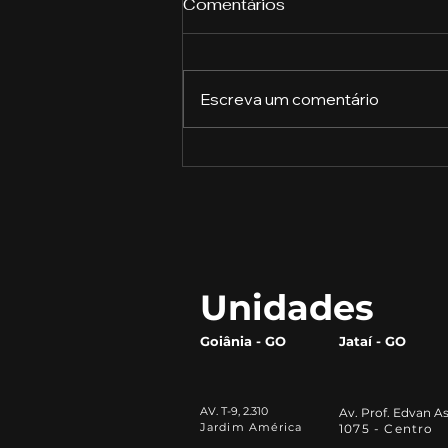
Comentários
Escreva um comentário
A Revolução do Gergelim:
Como Este Pequeno Grão
Está Transformando o
Mercado Alimentício
Unidades
Goiânia - GO
Jataí - GO
AV. T-9, 2.310
Av. Prof. Edvan As
Jardim América
1075 - Centro