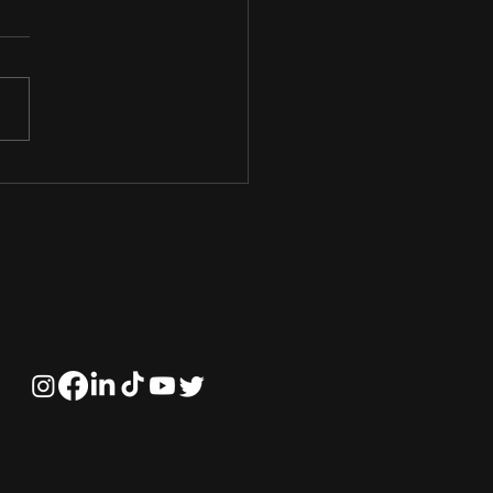
portância da
rança Inspiradora no
negócio‌