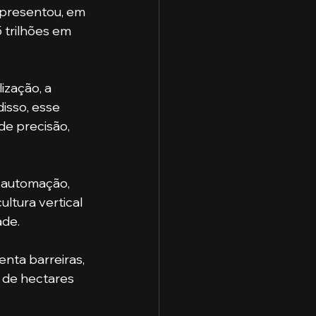
epresentou, em 
 trilhões em 
isso, esse 
de precisão, 
ultura vertical 
de. 
s de hectares 