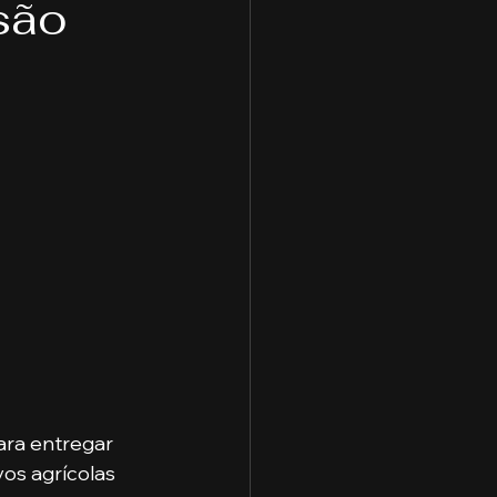
são
ologia
Cidades
aduação
e Capitais
ra entregar 
os agrícolas 