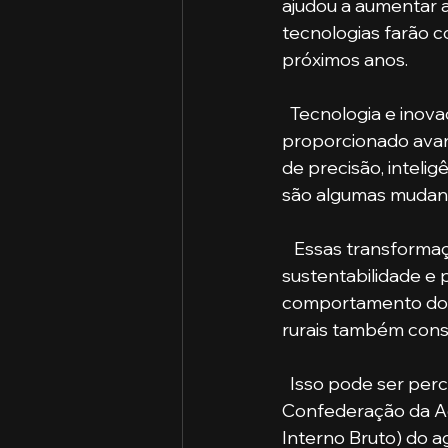
ajudou a aumentar a
tecnologias farão c
próximos anos.
  Tecnologia e inovação andam lado a lado, e no mercado atual ambas têm 
proporcionado avan
de precisão, intelig
são algumas mudanç
   Essas transformações otimizam o tempo e o custo do produtor, aumentam a 
sustentabilidade e 
comportamento do 
rurais também cons
  Isso pode ser percebido com os resultados do ano anterior. De acordo com a 
Confederação da Agr
Interno Bruto) do a