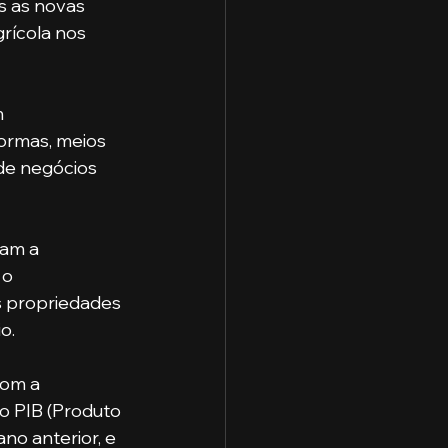
s as novas 
rícola nos 
ormas, meios 
 de negócios 
 o 
 propriedades 
o. 
o PIB (Produto 
no anterior, e 