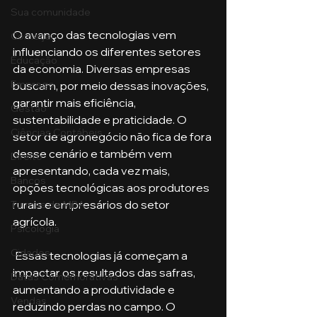
Sua comunidade
O avanço das tecnologias vem 
Começar
influenciando os diferentes setores 
Educação
da economia. Diversas empresas 
Emprego
buscam, por meio dessas inovações, 
garantir mais eficiência, 
Gestão
sustentabilidade e praticidade. O 
Ciências Contábeis
setor de agronegócio não fica de fora 
desse cenário e também vem 
Direito
apresentando, cada vez mais, 
Bancos
opções tecnológicas aos produtores 
rurais e empresários do setor 
Turmas de MBA
agrícola.
Psicologia
Cidades
 Essas tecnologias já começam a 
impactar os resultados das safras, 
Datas Comemorativas
aumentando a produtividade e 
Vendas
reduzindo perdas no campo. O 