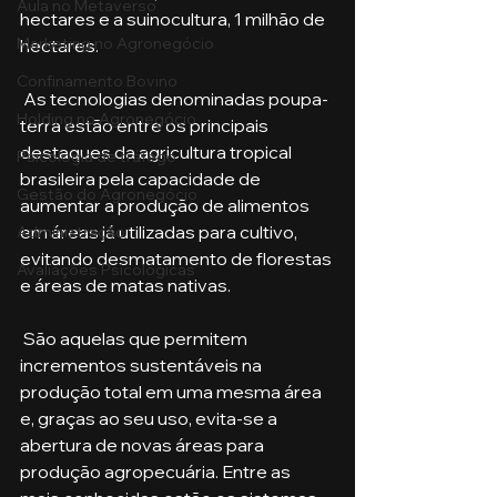
Aula no Metaverso
hectares e a suinocultura, 1 milhão de 
Marketing no Agronegócio
hectares.
Confinamento Bovino
 As tecnologias denominadas poupa-
Holding no Agronegócio
terra estão entre os principais 
destaques da agricultura tropical 
Psicologia de tráfego
brasileira pela capacidade de 
Gestão do Agronegócio
aumentar a produção de alimentos 
em áreas já utilizadas para cultivo, 
Administração
evitando desmatamento de florestas 
Avaliações Psicológicas
e áreas de matas nativas. 
 São aquelas que permitem 
incrementos sustentáveis na 
produção total em uma mesma área 
e, graças ao seu uso, evita-se a 
abertura de novas áreas para 
produção agropecuária. Entre as 