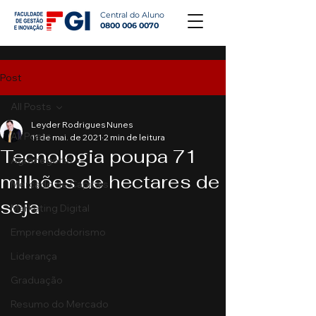
Central do Aluno
0800 006 0070
Post
All Posts
Leyder Rodrigues Nunes
All Posts
11 de mai. de 2021
2 min de leitura
Tecnologia poupa 71
Agronegócio
milhões de hectares de
Mercado de Capitais
soja
Marketing Digital
Empreendedorismo
Liderança
Graduação
Resumo do Mercado