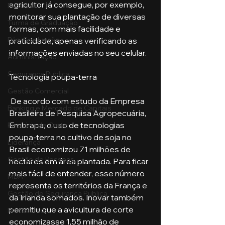
agricultor já consegue, por exemplo, 
Pecuária
monitorar sua plantação de diversas 
Turma de Graduação
formas, com mais facilidade e 
Pós-Graduação
praticidade, apenas verificando as 
informações enviadas no seu celular.
Administração
Segurança Publica
Tecnologia poupa-terra
Gestão Comercial
 De acordo com estudo da Empresa 
Banking e Mercado de Capitais
Brasileira de Pesquisa Agropecuária, 
Embrapa, o uso de tecnologias 
Pecuária de Corte
poupa-terra no cultivo de soja no 
Liderança
Brasil economizou 71 milhões de 
Gestão de Pessoas
hectares em área plantada. Para ficar 
mais fácil de entender, esse número 
MBA
representa os territórios da França e 
Gestão de Segurança Publica
da Irlanda somados. Inovar também 
permitiu que a avicultura de corte 
Metaverso
economizasse 1,55 milhão de 