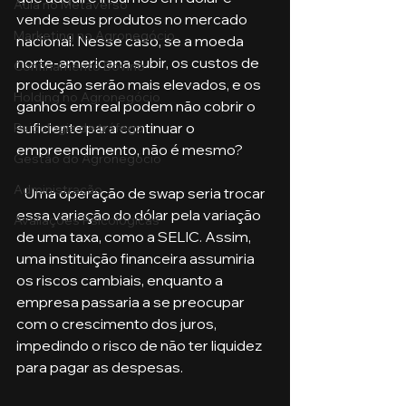
Aula no Metaverso
vende seus produtos no mercado 
Marketing no Agronegócio
nacional. Nesse caso, se a moeda 
norte-americana subir, os custos de 
Confinamento Bovino
produção serão mais elevados, e os 
Holding no Agronegócio
ganhos em real podem não cobrir o 
suficiente para continuar o 
Psicologia de tráfego
empreendimento, não é mesmo?
Gestão do Agronegócio
Administração
   Uma operação de swap seria trocar 
essa variação do dólar pela variação 
Avaliações Psicológicas
de uma taxa, como a SELIC. Assim, 
uma instituição financeira assumiria 
os riscos cambiais, enquanto a 
empresa passaria a se preocupar 
com o crescimento dos juros, 
impedindo o risco de não ter liquidez 
para pagar as despesas.