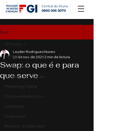
Central do Aluno
0800 006 0070
Post
All Posts
Leyder Rodrigues Nunes
All Posts
25 de nov. de 2021
2 min de leitura
Swap: o que é e para
Agronegócio
que serve
Mercado de Capitais
Marketing Digital
Empreendedorismo
Liderança
Graduação
Resumo do Mercado