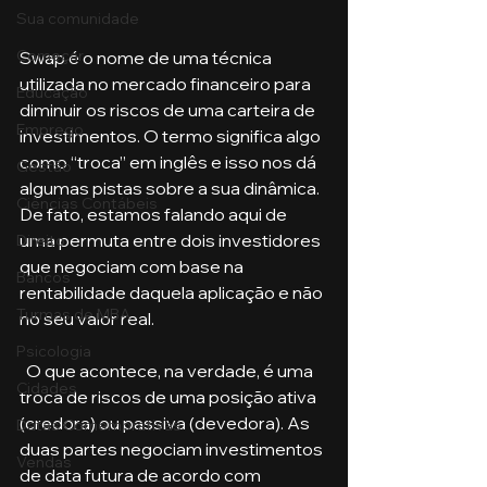
Sua comunidade
Começar
Swap é o nome de uma técnica 
utilizada no mercado financeiro para 
Educação
diminuir os riscos de uma carteira de 
Emprego
investimentos. O termo significa algo 
como “troca” em inglês e isso nos dá 
Gestão
algumas pistas sobre a sua dinâmica. 
Ciências Contábeis
De fato, estamos falando aqui de 
uma permuta entre dois investidores 
Direito
que negociam com base na 
Bancos
rentabilidade daquela aplicação e não 
Turmas de MBA
no seu valor real.
Psicologia
  O que acontece, na verdade, é uma 
Cidades
troca de riscos de uma posição ativa 
(credora) ou passiva (devedora). As 
Datas Comemorativas
duas partes negociam investimentos 
Vendas
de data futura de acordo com 