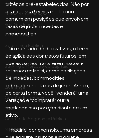
Pecuária
critérios pré-estabelecidos. Não por 
acaso, essa técnica se tornou 
Turma de Graduação
comum em posições que envolvem 
Pós-Graduação
taxas de juros, moedas e 
commodities.
Administração
Segurança Publica
   No mercado de derivativos, o termo 
se aplica aos contratos futuros, em 
Gestão Comercial
que as partes transferem riscos e 
Banking e Mercado de Capitais
retornos entre si, como oscilações 
Pecuária de Corte
de moedas, commodities, 
indexadores e taxas de juros. Assim, 
Liderança
de certa forma, você “venderá” uma 
Gestão de Pessoas
variação e “comprará” outra, 
mudando sua posição diante de um 
MBA
ativo.
Gestão de Segurança Publica
Metaverso
   Imagine, por exemplo, uma empresa 
que adquire insumos em dólar e 