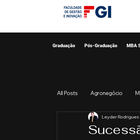
Graduação
Pós-Graduação
MBA 
All Posts
Agronegócio
M
Leyder Rodrigues
Graduação
Resumo do 
Sucessã