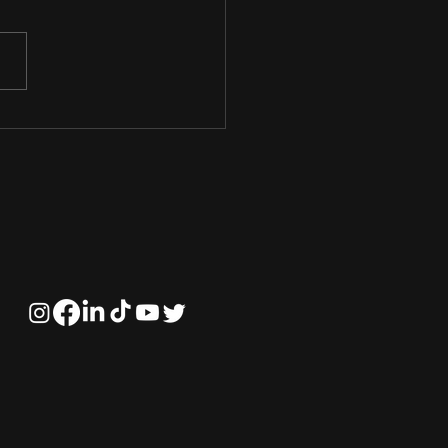
fios e Perspectivas
ras na Solubilização
ósforo