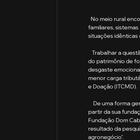
  No meio rural encontramos uma infinidade de variações de fazendas, núcleos 
familiares, sistemas
situações idênticas 
   Trabalhar a questão da sucessão antecipadamente faz com que ocorra a transmissão 
do patrimônio de fo
desgaste emocional
menor carga tribut
e Doação (ITCMD).
    De uma forma geral, uma empresa familiar é aquela que possui um vínculo histórico a 
partir da sua funda
Fundação Dom Cabra
resultado da pesqui
agronegócio”. 