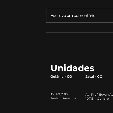
Escreva um comentário
A Revolução do Gergelim:
Como Este Pequeno Grão
Está Transformando o
Mercado Alimentício
Unidades
Goiânia - GO
Jataí - GO
AV. T-9, 2.310
Av. Prof. Edvan As
Jardim América
1075 - Centro