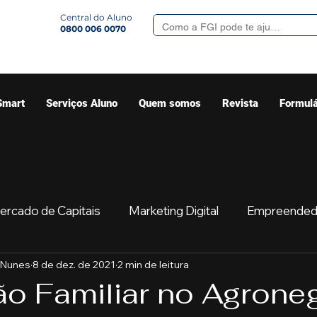
Central do Aluno
0800 006 0070
Smart
Serviços Aluno
Quem somos
Revista
Formulá
ercado de Capitais
Marketing Digital
Empreended
 Nunes
8 de dez. de 2021
2 min de leitura
Mercado
Sua comunidade
Começar
Educaç
o Familiar no Agrone