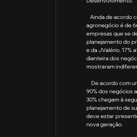
Desenvolvimento.
   Ainda de acordo com o estudo, a média entre as organizações dos segmentos do 
agronegócio é de 66
empresas que se de
planejamento do p
e da JValério, 17%
dianteira dos negóci
mostraram indifere
    De acordo com um estudo publicado pela Revista Científica da Faccaci, dos cerca de 
90% dos negócios ag
30% chegam à segund
planejamento de su
deve estar presente
nova geração.