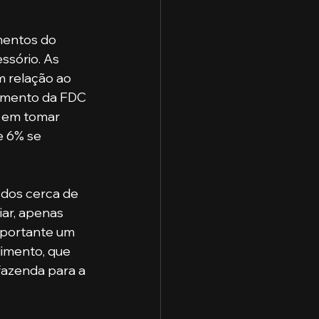
ssório. As 
 relação ao 
amento da FDC 
 em tomar 
e 6% se 
iar, apenas 
mportante um 
imento, que 
fazenda para a 