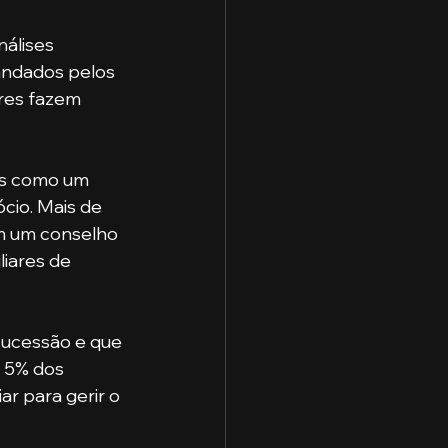
andados pelos 
res fazem 
cio. Mais de 
m um conselho 
iares de 
 5% dos 
r para gerir o 
 