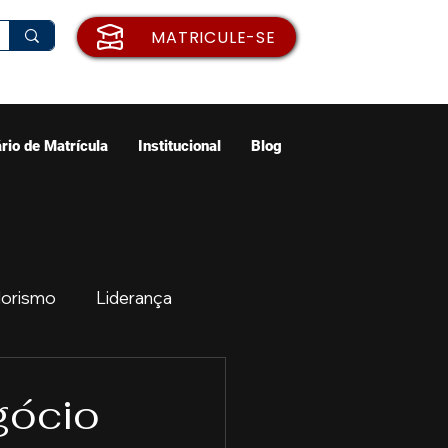
MATRICULE-SE
rio de Matrícula
Institucional
Blog
orismo
Liderança
ão
Emprego
gócio