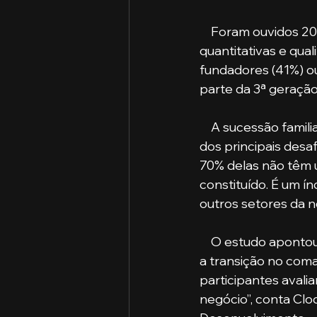
    Foram ouvidos 207 gestores de todo o território nacional e realizadas análises 
quantitativas e qu
fundadores (41%) o
parte da 3ª geração
    A sucessão familiar foi apontada na pesquisa por 26% dos entrevistados como um 
dos principais desa
70% delas não têm 
constituído. É um í
outros setores da n
    O estudo apontou ainda que 40% dos negócios possuem um plano de sucessão e que 
a transição no coma
participantes avalia
negócio”, conta Clod