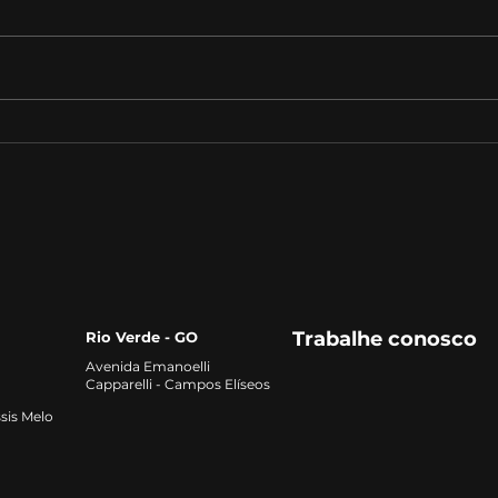
Auditoria Tributária:
Desa
Estratégias para
Futu
Identificar Oportunidades
de F
de Redução de Custos e
Riscos Fiscais
Trabalhe conosco
Rio Verde - GO
Avenida Emanoelli
Capparelli - Campos Elíseos
sis Melo