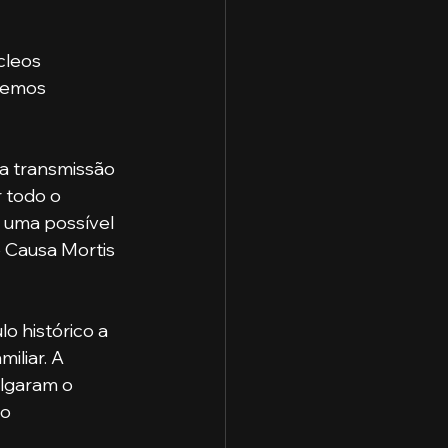
aremos 
 todo o 
 uma possível 
 Causa Mortis 
liar. A 
lgaram o 
o 