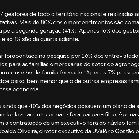
alitativas. Mais de 80% dos empreendimentos são com
u pela segunda geração (41%). Apenas 16% dos gesto
 e só 1% são da quarta adiante.
fios para as famílias empresárias do setor do agronegó
um conselho de família formado. “Apenas 7% possue
ndice baixo, bem menor que o de outras empresas famil
ossa economia. 
ndo deve acontecer na esfera ‘pai para filho’. Apenas
m a contratação de um executivo fora do núcleo familia
oaldo Oliveira, diretor executivo da JValério Gestão e