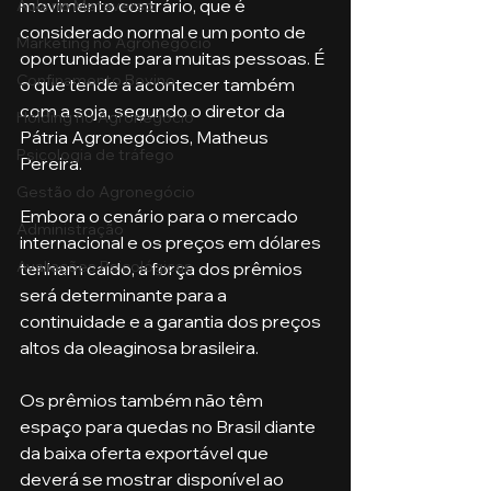
movimento contrário, que é 
Aula no Metaverso
considerado normal e um ponto de 
Marketing no Agronegócio
oportunidade para muitas pessoas. É 
Confinamento Bovino
o que tende a acontecer também 
com a soja, segundo o diretor da 
Holding no Agronegócio
Pátria Agronegócios, Matheus 
Psicologia de tráfego
Pereira. 
Gestão do Agronegócio
Embora o cenário para o mercado 
Administração
internacional e os preços em dólares 
Avaliações Psicológicas
tenham caído, a força dos prêmios 
será determinante para a 
continuidade e a garantia dos preços 
altos da oleaginosa brasileira. 
Os prêmios também não têm 
espaço para quedas no Brasil diante 
da baixa oferta exportável que 
deverá se mostrar disponível ao 