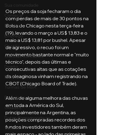
Sua comunidade
Os preços da soja fecharam o dia 
Começar
com perdas de mais de 30 pontos na 
Bolsa de Chicago nesta terça-feira 
Educação
(19), levando o março a US$ 13,83 e o 
Emprego
maio a US$ 13,81 por bushel. Apesar 
Gestão
de agressivo, o recuo foi um 
movimento bastante normal e "muito 
Ciências Contábeis
técnico", depois das últimas e 
Direito
consecutivas altas que as cotações 
da oleaginosa vinham registrando na 
Bancos
CBOT (Chicago Board of Trade). 
Turmas de MBA
Psicologia
Além de alguma melhora das chuvas 
em toda a América do Sul, 
Cidades
principalmente na Argentina, as 
Datas Comemorativas
posições compradas recordes dos 
fundos investidores também deram 
Vendas
mais espaço - ao lado das primeiras 