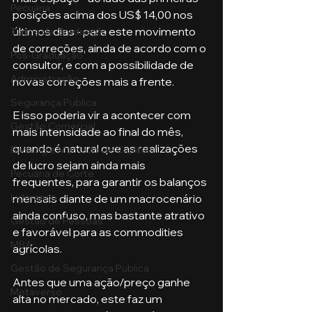
Pecuária
posições acima dos US$ 14,00 nos 
últimos dias - para este movimento 
Turma de Graduação
de correções, ainda de acordo com o 
Pós-Graduação
consultor, e com a possibilidade de 
Administração
novas correções mais a frente. 
Segurança Publica
E isso poderia vir a acontecer com 
Gestão Comercial
mais intensidade ao final do mês, 
quando é natural que as realizações 
Banking e Mercado de Capitais
de lucro sejam ainda mais 
Pecuária de Corte
frequentes, para garantir os balanços 
Liderança
mensais diante de um macrocenário 
ainda confuso, mas bastante atrativo 
Gestão de Pessoas
e favorável para as commodities 
MBA
agrícolas. 
Gestão de Segurança Publica
Antes que uma ação/preço ganhe 
Metaverso
alta no mercado, este faz um 