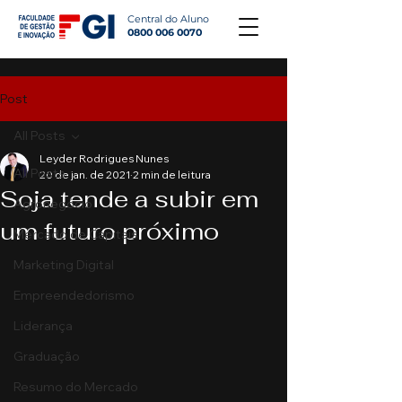
Central do Aluno
0800 006 0070
Post
All Posts
Leyder Rodrigues Nunes
All Posts
20 de jan. de 2021
2 min de leitura
Soja tende a subir em
Agronegócio
um futuro próximo
Mercado de Capitais
Marketing Digital
Empreendedorismo
Liderança
Graduação
Resumo do Mercado