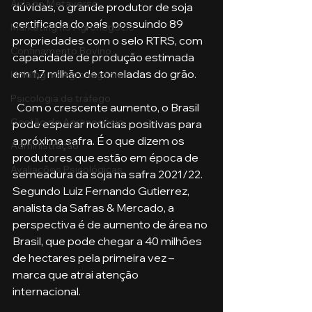
Aula no Metaverso
dúvidas, o grande produtor de soja 
certificada do país, possuindo 89 
Marketing no Agronegócio
propriedades com o selo RTRS, com 
Confinamento Bovino
capacidade de produção estimada 
em 1,7 milhão de toneladas do grão.
Holding no Agronegócio
Psicologia de tráfego
  Com o crescente aumento, o Brasil 
Gestão do Agronegócio
pode esperar notícias positivas para 
a próxima safra. É o que dizem os 
Administração
produtores que estão em época de 
Avaliações Psicológicas
semeadura da soja na safra 2021/22. 
Segundo Luiz Fernando Gutierrez, 
analista da Safras & Mercado, a 
perspectiva é de aumento de área no 
Brasil, que pode chegar a 40 milhões 
de hectares pela primeira vez – 
marca que atrai atenção 
internacional. 