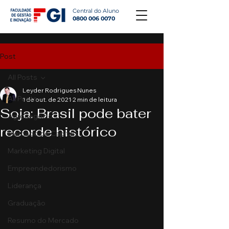
Central do Aluno
0800 006 0070
Post
All Posts
Leyder Rodrigues Nunes
All Posts
1 de out. de 2021
2 min de leitura
Soja: Brasil pode bater
Agronegócio
recorde histórico
Mercado de Capitais
Marketing Digital
Empreendedorismo
Liderança
Graduação
Resumo do Mercado