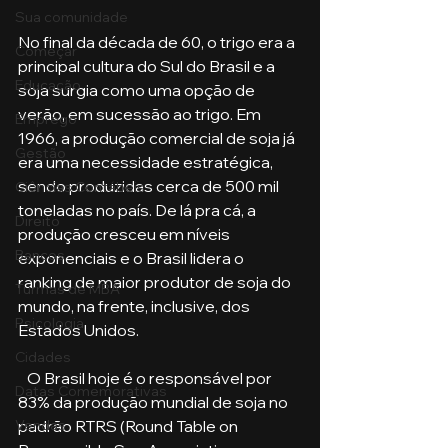
Sua comunidade
No final da década de 60, o trigo era a 
Começar
principal cultura do Sul do Brasil e a 
Educação
soja surgia como uma opção de 
verão, em sucessão ao trigo. Em 
Emprego
1966, a produção comercial de soja já 
Gestão
era uma necessidade estratégica, 
sendo produzidas cerca de 500 mil 
Ciências Contábeis
toneladas no país. De lá pra cá, a 
Direito
produção cresceu em níveis 
Bancos
exponenciais e o Brasil lidera o 
ranking de maior produtor de soja do 
Turmas de MBA
mundo, na frente, inclusive, dos 
Psicologia
Estados Unidos. 
Cidades
   O Brasil hoje é o responsável por 
Datas Comemorativas
83% da produção mundial de soja no 
padrão RTRS (Round Table on 
Vendas