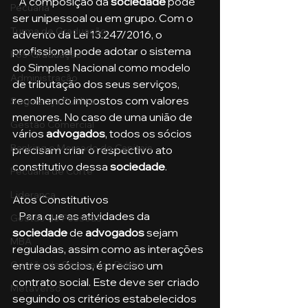
   A composição da 
sociedade
 pode 
Pecuária
ser unipessoal ou em grupo. Com o 
Turma de Graduação
advento da Lei 13.247/2016, o 
profissional pode adotar o sistema 
Pós-Graduação
do Simples Nacional como modelo 
Administração
de tributação dos seus serviços, 
recolhendo impostos com valores 
Segurança Publica
menores. No caso de uma união de 
Gestão Comercial
vários 
advogados
, todos os sócios 
Banking e Mercado de Capitais
precisam criar o respectivo ato 
constitutivo dessa 
sociedade
.
Pecuária de Corte
Liderança
Atos Constitutivos
   Para que as atividades da 
Gestão de Pessoas
sociedade
 de 
advogados
 sejam 
MBA
reguladas, assim como as interações 
entre os sócios, é preciso um 
Gestão de Segurança Publica
contrato social. Este deve ser criado 
Metaverso
seguindo os critérios estabelecidos 