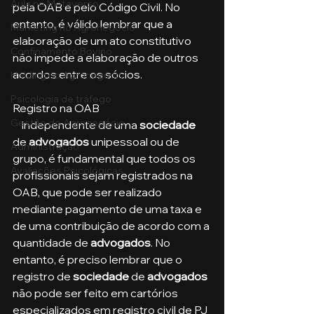
Aula no Metaverso
pela OAB e pelo Código Civil. No 
entanto, é válido lembrar que a 
Marketing no Agronegócio
elaboração de um ato constitutivo 
Confinamento Bovino
não impede a elaboração de outros 
acordos entre os sócios.
Holding no Agronegócio
Psicologia de tráfego
Registro na OAB
Gestão do Agronegócio
    Independente de uma
 sociedade 
de 
advogados
 unipessoal ou de 
Administração
grupo, é fundamental que todos os 
Avaliações Psicológicas
profissionais sejam registrados na 
OAB, que pode ser realizado 
mediante pagamento de uma taxa e 
de uma contribuição de acordo com a 
quantidade de 
advogados
. No 
entanto, é preciso lembrar que o 
registro de 
sociedade
 de 
advogados
não pode ser feito em cartórios 
especializados em registro civil de PJ 