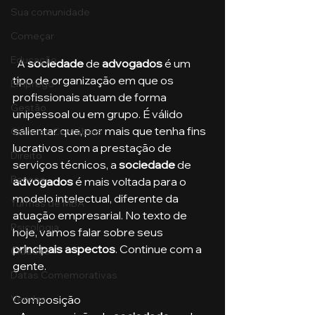
Sua comunidade
Começar
Educação
  A 
sociedade
 de 
advogados
 é um 
tipo de organização em que os 
Emprego
profissionais atuam de forma 
Gestão
unipessoal ou em grupo. É válido 
salientar que, por mais que tenha fins 
Ciências Contábeis
lucrativos com a prestação de 
Direito
serviços técnicos, a
 sociedade 
de
Bancos
advogados
 é mais voltada para o 
modelo intelectual, diferente da 
Turmas de MBA
atuação empresarial. No texto de 
Psicologia
hoje, vamos falar sobre seus
principais aspectos
. Continue com a 
Cidades
gente.
Datas Comemorativas
Composição
Vendas