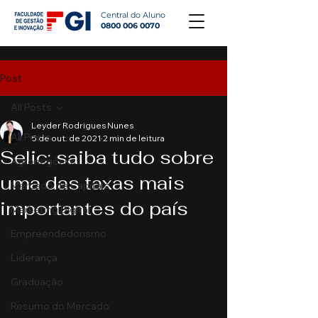
Central do Aluno
0800 006 0070
Post
All Posts
Leyder Rodrigues Nunes
All Posts
5 de out. de 2021
2 min de leitura
Selic: saiba tudo sobre
Agronegócio
uma das taxas mais
Mercado de Capitais
importantes do país
Marketing Digital
Empreendedorismo
Liderança
Graduação
Resumo do Mercado