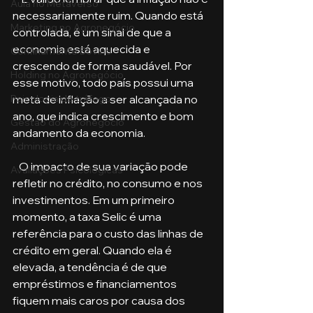
Aula no Metaverso
necessariamente ruim. Quando está 
Marketing no Agronegócio
controlada, é um sinal de que a 
economia está aquecida e 
Confinamento Bovino
crescendo de forma saudável. Por 
Holding no Agronegócio
esse motivo, todo país possui uma 
meta de inflação a ser alcançada no 
Psicologia de tráfego
ano, que indica crescimento e bom 
Gestão do Agronegócio
andamento da economia. 
Administração
   O impacto de sua variação pode 
Avaliações Psicológicas
refletir no crédito, no consumo e nos 
investimentos. Em um primeiro 
momento, a taxa Selic é uma 
referência para o custo das linhas de 
crédito em geral. Quando ela é 
elevada, a tendência é de que 
empréstimos e financiamentos 
fiquem mais caros por causa dos 