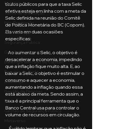
Pecuária
títulos públicos para que a taxa Selic 
efetiva esteja em linha com a meta da 
Turma de Graduação
Selic definida na reunião do Comitê 
Pós-Graduação
de Política Monetária do BC (Copom). 
Ela varia em duas ocasiões 
Administração
específicas: 
Segurança Publica
   Ao aumentar a Selic, o objetivo é 
Gestão Comercial
desacelerar a economia, impedindo 
Banking e Mercado de Capitais
que a inflação fique muito alta. E, ao 
Pecuária de Corte
baixar a Selic, o objetivo é estimular o 
consumo e aquecer a economia, 
Liderança
aumentando a inflação quando essa 
Gestão de Pessoas
está abaixo da meta. Sendo assim, a 
taxa é a principal ferramenta que o 
MBA
Banco Central usa para controlar o 
Gestão de Segurança Publica
volume de recursos em circulação. 
Metaverso
    É válido lembrar que a inflação não é 