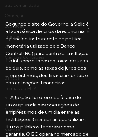
Sua comunidade
Começar
Segundo o site do Governo, a Selic é 
Educação
a taxa básica de juros da economia. É 
Emprego
o principal instrumento de política 
monetária utilizado pelo Banco 
Gestão
Central (BC) para controlar a inflação. 
Ciências Contábeis
Ela influencia todas as taxas de juros 
do país, como as taxas de juros dos 
Direito
empréstimos, dos financiamentos e 
Bancos
das aplicações financeiras.
Turmas de MBA
     A taxa Selic refere-se à taxa de 
Psicologia
juros apurada nas operações de 
Cidades
empréstimos de um dia entre as 
instituições financeiras que utilizam 
Datas Comemorativas
títulos públicos federais como 
Vendas
garantia. O BC opera no mercado de 