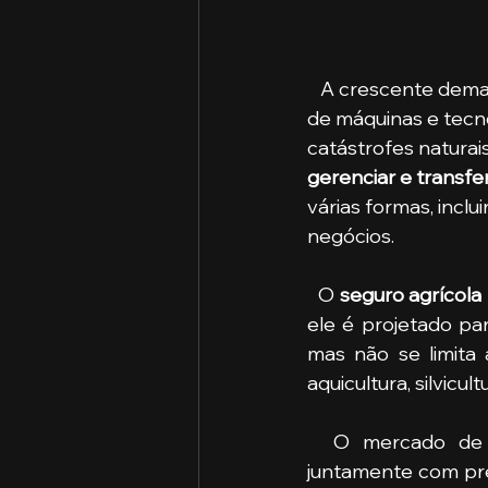
   A crescente demanda por cultivos para consumo humano e animal, o aumento do uso 
de máquinas e tecn
catástrofes naturai
gerenciar e transfer
várias formas, incl
negócios.
  O 
seguro agrícola
ele é projetado pa
mas não se limita 
aquicultura, silvicul
  O mercado de
juntamente com pre