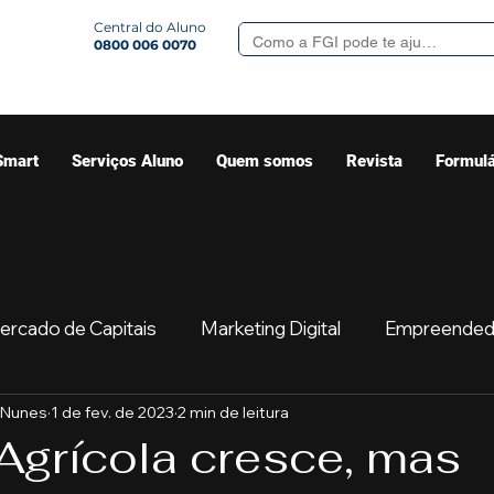
Central do Aluno
0800 006 0070
Smart
Serviços Aluno
Quem somos
Revista
Formulá
ercado de Capitais
Marketing Digital
Empreended
 Nunes
1 de fev. de 2023
2 min de leitura
Mercado
Sua comunidade
Começar
Educaç
Agrícola cresce, mas