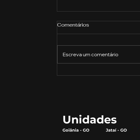
Comentários
Escreva um comentário
A Revolução do Gergelim:
Como Este Pequeno Grão
Está Transformando o
Mercado Alimentício
Unidades
Goiânia - GO
Jataí - GO