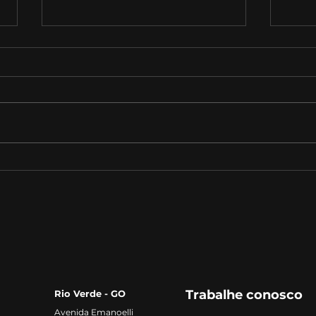
Desafios e Perspectivas
A Im
Futuras na Solubilização
Lide
de Fósforo
Agro
Trabalhe conosco
Rio Verde - GO
Avenida Emanoelli