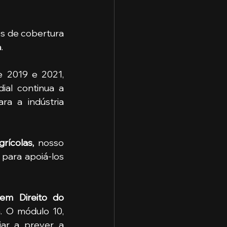
s de cobertura 
.
 2019 e 2021, 
al continua a 
ara a indústria 
rícolas, 
nosso 
para apoiá-los 
m Direito do 
. O módulo 10, 
liar a prever a 