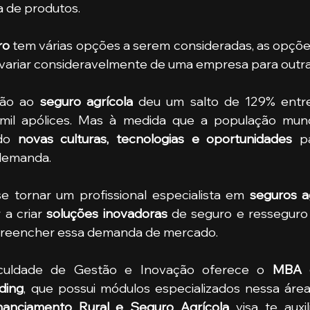
a de produtos.
ro 
tem várias opções a serem consideradas, as opçõe
variar consideravelmente de uma empresa para outra
são ao 
seguro agrícola
 deu um salto de 129% entre
mil apólices. Mas à medida que a população mundi
do 
novas culturas, tecnologias e oportunidades 
p
demanda. 
se tornar um profissional especialista em 
seguros ag
 a criar 
soluções inovadoras
 de seguro e resseguro 
preencher essa demanda de mercado.
 Faculdade de Gestão e Inovação oferece o 
MBA e
ding
, que possui módulos especializados nessa área
nanciamento Rural e Seguro Agrícola
 visa te auxi