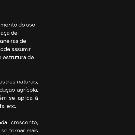
aça de 
maneiras de
pode assumir 
e estrutura de 
tres naturais, 
ução agrícola, 
m se aplica à 
a, etc. 
a crescente, 
se tornar mais 