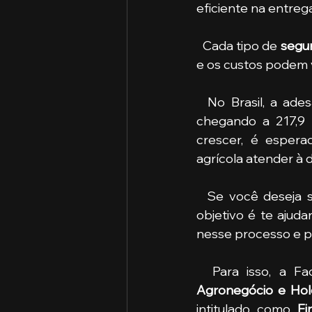
eficiente na entreg
  Cada tipo de
 segu
e os custos podem 
  No Brasil, a ade
chegando a 217,9 
crescer, é espera
agrícola atender à 
  Se você deseja 
objetivo é te ajudar
nesse processo e 
  Para isso, a
Agronegócio e Hol
intitulado como 
Fi