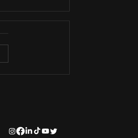
portância da
rança Inspiradora no
negócio‌