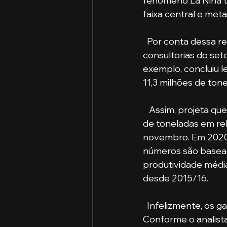
fenômeno La Niña t
faixa central e met
  Por conta dessa realidade de pouquíssima chuva nas lavouras, as principais 
consultorias do seto
exemplo, concluiu l
11,3 milhões de tone
   Assim, projeta que o Brasil colherá 133,4 milhões de toneladas, quebra de 12 milhões 
de toneladas em rel
novembro. Em 2020/2
números são basead
produtividade média
desde 2015/16.
  Infelizmente, os ganhos da região Norte não vão compensar as perdas da região Sul. 
Conforme o analista