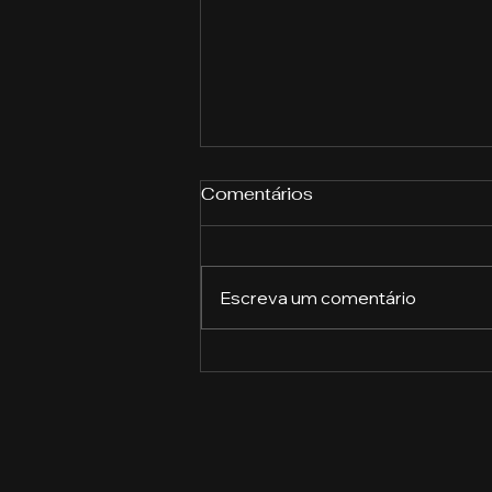
Comentários
Escreva um comentário
A Revolução do Gergelim:
Como Este Pequeno Grão
Está Transformando o
Mercado Alimentício