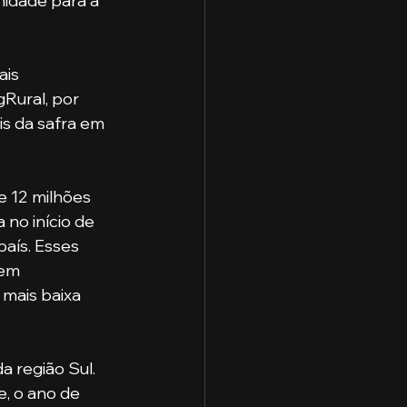
idade para a 
Rural, por 
s da safra em 
no início de 
aís. Esses 
em 
mais baixa 
, o ano de 