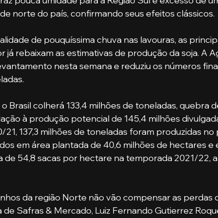
raz pouca umidade para a Região Sul e excesso de um
ade norte do país, confirmando seus efeitos clássicos.
r já rebaixam as estimativas de produção da soja. A Ag
evantamento nesta semana e reduziu os números finai
ladas. 
ação à produção potencial de 145,4 milhões divulgada 
1, 137,3 milhões de toneladas foram produzidas no p
os em área plantada de 40,6 milhões de hectares e 
 de 54,8 sacas por hectare na temporada 2021/22, a 
 de Safras & Mercado, Luiz Fernando Gutierrez Roque