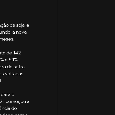
ão da soja, e 
undo, a nova 
meses. 
% e 5,1% 
ra de safra 
s voltadas 
. 
021 começou a 
ência do 