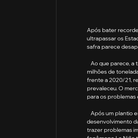
Após bater recordes
ultrapassar os Est
safra parece desapo
   Ao que parece, a temporada 2021/22, cujas previsões iniciais davam conta de 142 
milhões de tonelada
frente a 2020/21, r
prevaleceu. O merca
para os problemas c
   Após um plantio em ritmo recorde no Brasil e primeiros meses positivos para o 
desenvolvimento da
trazer problemas im