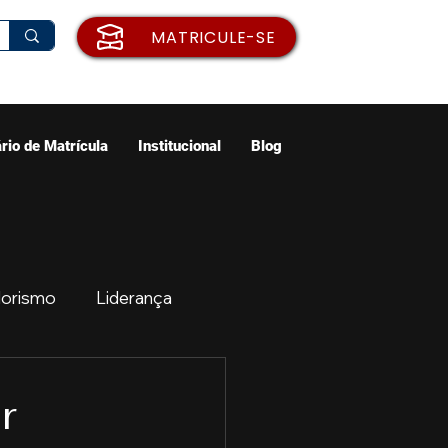
MATRICULE-SE
rio de Matrícula
Institucional
Blog
orismo
Liderança
ão
Emprego
r