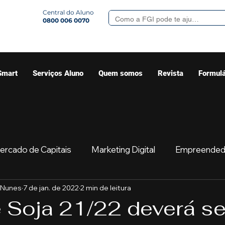
Central do Aluno
0800 006 0070
Smart
Serviços Aluno
Quem somos
Revista
Formulá
ercado de Capitais
Marketing Digital
Empreended
 Nunes
7 de jan. de 2022
2 min de leitura
Mercado
Sua comunidade
Começar
Educaç
e Soja 21/22 deverá se