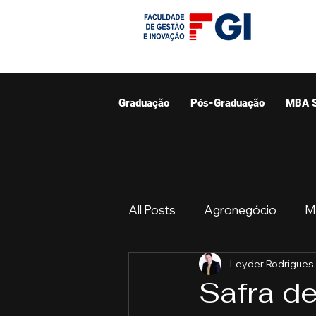
Graduação
Pós-Graduação
MBA 
All Posts
Agronegócio
M
Leyder Rodrigues
Graduação
Resumo do 
Safra d