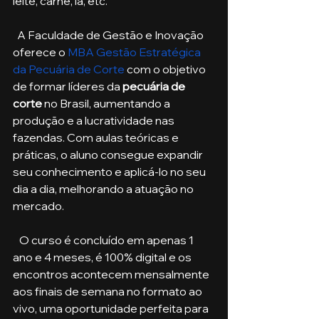
leite, carne, lã, etc.
  A Faculdade de Gestão e Inovação 
oferece o 
MBA Gestão Estratégica 
da Pecuária de Corte
 com o objetivo 
de formar líderes da 
pecuária de 
corte
 no Brasil, aumentando a 
produção e a lucratividade nas 
fazendas. Com aulas teóricas e 
práticas, o aluno consegue expandir 
seu conhecimento e aplicá-lo no seu 
dia a dia, melhorando a atuação no 
mercado. 
   O curso é concluído em apenas 1 
ano e 4 meses, é 100% digital e os 
encontros acontecem mensalmente 
aos finais de semana no formato ao 
vivo, uma oportunidade perfeita para 