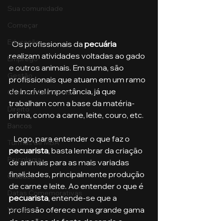
Sua comunidade
Começar
Educação
  Os profissionais da
 pecuária 
realizam atividades voltadas ao gado 
Emprego
e outros animais. Em suma, são 
Gestão
profissionais que atuam em um ramo 
de incrível importância, já que 
Ciências Contábeis
trabalham com a base da matéria-
Direito
prima, como a carne, leite, couro, etc.
Bancos
   Logo, para entender o que faz o 
Turmas de MBA
pecuarista
, basta lembrar da criação 
Psicologia
de animais para as mais variadas 
finalidades, principalmente produção 
Cidades
de carne e leite. Ao entender o que é 
Datas Comemorativas
pecuarista
, entende-se que a 
profissão oferece uma grande gama 
Vendas