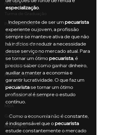
de opções de fonte de renda e 
Pecuária
especialização
.
Turma de Graduação
   Independente de ser um 
pecuarista
Pós-Graduação
experiente ou jovem, a profissão 
Administração
sempre se manteve ativa de que não 
há indícios de reduzir a necessidade 
Segurança Publica
desse serviço no mercado atual. Para 
Gestão Comercial
se tornar um ótimo 
pecuarista
, é 
Banking e Mercado de Capitais
preciso saber como ganhar dinheiro, 
auxiliar a manter a economia e 
Pecuária de Corte
garantir lucratividade. O que faz um 
Liderança
pecuarista
 se tornar um ótimo 
profissional é sempre o estudo 
Gestão de Pessoas
contínuo.
MBA
    Como a economia não é constante, 
Gestão de Segurança Publica
é indispensável que o 
pecuarista
Metaverso
estude constantemente o mercado 