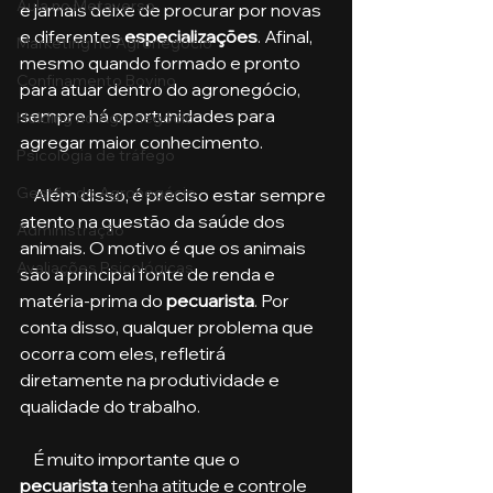
Aula no Metaverso
e jamais deixe de procurar por novas 
e diferentes 
especializações
. Afinal, 
Marketing no Agronegócio
mesmo quando formado e pronto 
Confinamento Bovino
para atuar dentro do agronegócio, 
sempre há oportunidades para 
Holding no Agronegócio
agregar maior conhecimento.
Psicologia de tráfego
Gestão do Agronegócio
    Além disso, é preciso estar sempre 
atento na questão da saúde dos 
Administração
animais. O motivo é que os animais 
Avaliações Psicológicas
são a principal fonte de renda e 
matéria-prima do
 pecuarista
. Por 
conta disso, qualquer problema que 
ocorra com eles, refletirá 
diretamente na produtividade e 
qualidade do trabalho.
    É muito importante que o
pecuarista
 tenha atitude e controle 