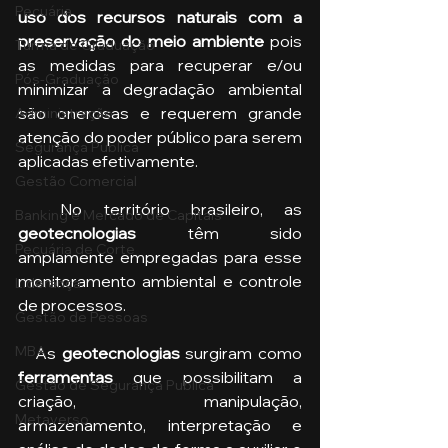
Pecuária
uso dos recursos naturais com a 
preservação do meio ambiente
 pois 
Turma de Graduação
as medidas para recuperar e/ou 
Pós-Graduação
minimizar a degradação ambiental 
são onerosas e requerem grande 
Administração
atenção do poder público para serem 
Segurança Publica
aplicadas efetivamente.
Gestão Comercial
  No território brasileiro, as 
Banking e Mercado de Capitais
geotecnologias
 têm sido 
Pecuária de Corte
amplamente empregadas para esse 
monitoramento ambiental e controle 
Liderança
de processos. 
Gestão de Pessoas
MBA
   As
 geotecnologias 
surgiram como
ferramentas 
que possibilitam a 
Gestão de Segurança Publica
criação, manipulação, 
Metaverso
armazenamento, interpretação e 