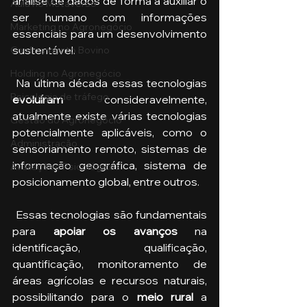
análise de dados de forma a auxiliar o 
Aula no Metaverso
ser humano com informações 
Marketing no Agronegócio
essenciais para um desenvolvimento 
sustentável. 
Confinamento Bovino
Holding no Agronegócio
 Na última década essas tecnologias 
Psicologia de tráfego
evoluíram
 consideravelmente, 
atualmente existe várias tecnologias 
Gestão do Agronegócio
potencialmente aplicáveis, como o 
Administração
sensoriamento remoto, sistemas de 
informação geográfica, sistema de 
Avaliações Psicológicas
posicionamento global, entre outros. 
 Essas tecnologias são fundamentais 
para 
apoiar os avanços
 na 
identificação, qualificação, 
quantificação, monitoramento de 
áreas agrícolas e recursos naturais, 
possibilitando para o 
meio rural 
a 