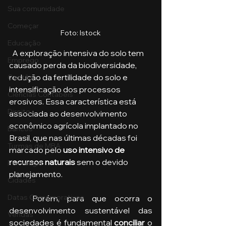
Sua comunidade
Começar
Foto: Istock
Educação
  A exploração intensiva do solo tem 
Emprego
causado perda da biodiversidade, 
redução da fertilidade do solo e 
Gestão
intensificação dos processos 
Ciências Contábeis
erosivos. Essa característica está 
Direito
associada ao desenvolvimento 
econômico agrícola implantado no 
Bancos
Brasil, que nas últimas décadas foi 
Turmas de MBA
marcado pelo 
uso intensivo de 
recursos naturais 
sem o devido 
Psicologia
planejamento.
Cidades
Datas Comemorativas
   Porém, para que ocorra o 
desenvolvimento sustentável das 
Vendas
sociedades é fundamental 
conciliar 
o 