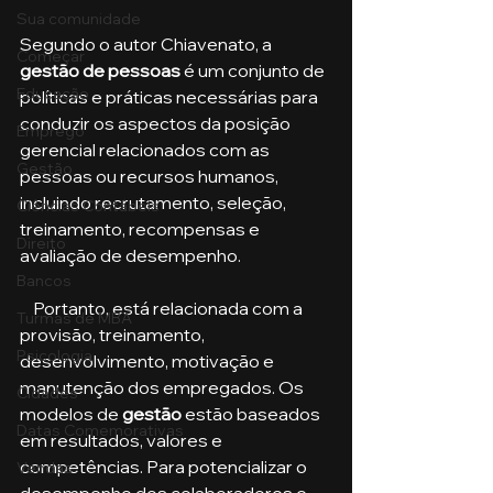
Sua comunidade
Segundo o autor Chiavenato, a 
Começar
gestão de pessoas
 é um conjunto de 
Educação
políticas e práticas necessárias para 
conduzir os aspectos da posição 
Emprego
gerencial relacionados com as 
Gestão
pessoas ou recursos humanos, 
incluindo recrutamento, seleção, 
Ciências Contábeis
treinamento, recompensas e 
Direito
avaliação de desempenho. 
Bancos
    Portanto, está relacionada com a 
Turmas de MBA
provisão, treinamento, 
Psicologia
desenvolvimento, motivação e 
manutenção dos empregados. Os 
Cidades
modelos de 
gestão
 estão baseados 
Datas Comemorativas
em resultados, valores e 
competências. Para potencializar o 
Vendas