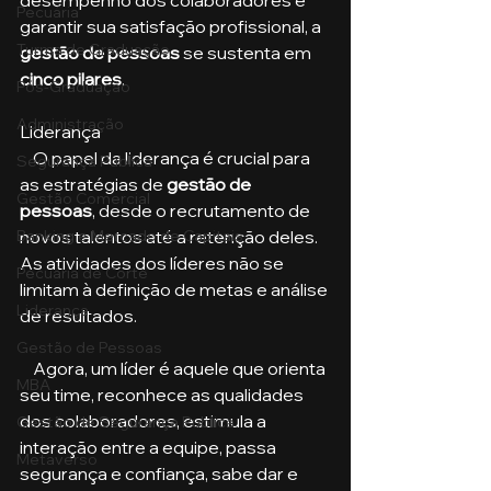
desempenho dos colaboradores e 
Pecuária
garantir sua satisfação profissional, a 
Turma de Graduação
gestão de pessoas
 se sustenta em 
cinco pilares
.
Pós-Graduação
Administração
Liderança
    O papel da liderança é crucial para 
Segurança Publica
as estratégias de
 gestão de 
Gestão Comercial
pessoas
, desde o recrutamento de 
Banking e Mercado de Capitais
novos talentos até a retenção deles. 
As atividades dos líderes não se 
Pecuária de Corte
limitam à definição de metas e análise 
Liderança
de resultados. 
Gestão de Pessoas
    Agora, um líder é aquele que orienta 
MBA
seu time, reconhece as qualidades 
dos colaboradores, estimula a 
Gestão de Segurança Publica
interação entre a equipe, passa 
Metaverso
segurança e confiança, sabe dar e 