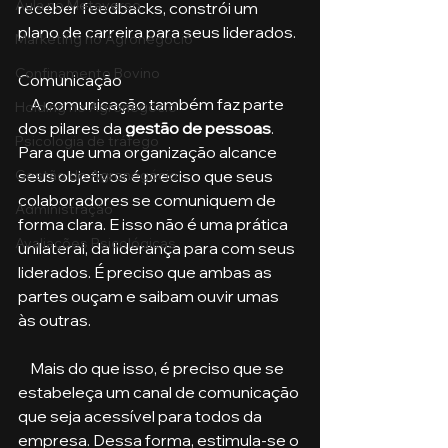
Aula no Metaverso
receber feedbacks, constrói um 
plano de carreira para seus liderados.
Marketing no Agronegócio
Confinamento Bovino
Comunicação
    A comunicação também faz parte 
Holding no Agronegócio
dos pilares da 
gestão de pessoas
. 
Psicologia de tráfego
Para que uma organização alcance 
Gestão do Agronegócio
seus objetivos é preciso que seus 
colaboradores se comuniquem de 
Administração
forma clara. E isso não é uma prática 
Avaliações Psicológicas
unilateral, da liderança para com seus 
liderados. É preciso que ambas as 
partes ouçam e saibam ouvir umas 
às outras.
    Mais do que isso, é preciso que se 
estabeleça um canal de comunicação 
que seja acessível para todos da 
empresa. Dessa forma, estimula-se o 