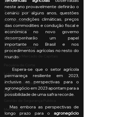
tendências agrícolas 
observadas 
Pecuária
neste ano provavelmente definirão o 
Turma de Graduação
cenário por alguns anos, questões 
como condições climáticas, preços 
Pós-Graduação
das commodities e condução fiscal e 
Administração
econômica no novo governo 
desempenharão um papel 
Segurança Publica
importante no Brasil e nos 
Gestão Comercial
procedimentos agrícolas no resto do 
Banking e Mercado de Capitais
mundo.
Pecuária de Corte
   Espera-se que o setor agrícola 
Liderança
permaneça resiliente em 2023, 
inclusive as perspectivas para o 
Gestão de Pessoas
agronegócio em 2023 apontam para a 
MBA
possibilidade de uma safra recorde.
Gestão de Segurança Publica
  Mas embora as perspectivas de 
Metaverso
longo prazo para o 
agronegócio 