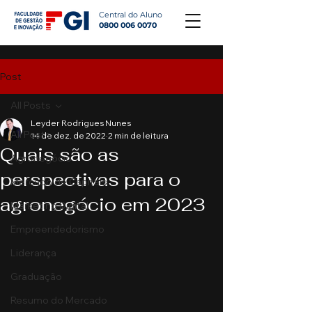
Central do Aluno
0800 006 0070
Post
All Posts
Leyder Rodrigues Nunes
All Posts
14 de dez. de 2022
2 min de leitura
Quais são as
Agronegócio
perspectivas para o
Mercado de Capitais
agronegócio em 2023
Marketing Digital
Empreendedorismo
Liderança
Graduação
Resumo do Mercado