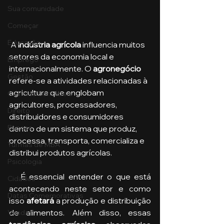
Sua comunidade
Começar
Educação
 A
 indústria agrícola 
influencia muitos 
setores da economia local e 
Emprego
internacionalmente. O 
agronegócio
Gestão
refere-se a atividades relacionadas à 
agricultura que englobam 
Ciências Contábeis
agricultores, processadores, 
Direito
distribuidores e consumidores 
Bancos
dentro de um sistema que produz, 
processa, transporta, comercializa e 
Turmas de MBA
distribui produtos agrícolas.
Psicologia
   É essencial entender o que está 
Cidades
acontecendo neste setor e como 
Datas Comemorativas
isso 
afetará 
a produção e distribuição 
de alimentos. Além disso, essas 
Vendas