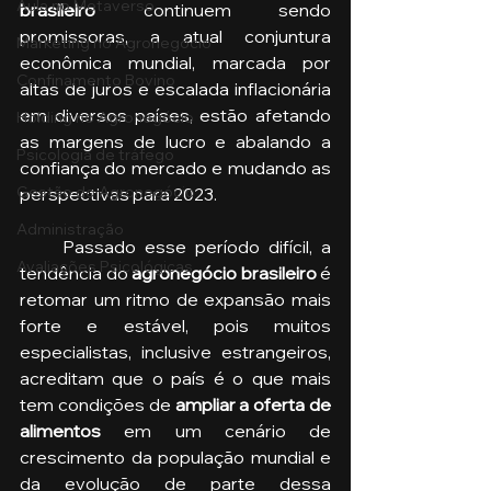
Aula no Metaverso
brasileiro 
continuem sendo 
promissoras, a atual conjuntura 
Marketing no Agronegócio
econômica mundial, marcada por 
Confinamento Bovino
altas de juros e escalada inflacionária 
em diversos países, estão afetando 
Holding no Agronegócio
as margens de lucro e abalando a 
Psicologia de tráfego
confiança do mercado e mudando as 
Gestão do Agronegócio
perspectivas para 2023.
Administração
     Passado esse período difícil, a 
Avaliações Psicológicas
tendência do
 agronegócio brasileiro
 é 
retomar um ritmo de expansão mais 
forte e estável, pois muitos 
especialistas, inclusive estrangeiros, 
acreditam que o país é o que mais 
tem condições de 
ampliar a oferta de 
alimentos
 em um cenário de 
crescimento da população mundial e 
da evolução de parte dessa 