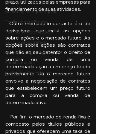
prazo, utilizados pelas empresas para 
Aula no Metaverso
financiamento de suas atividades.
Marketing no Agronegócio
Confinamento Bovino
  Outro mercado importante é o de 
derivativos, que inclui as opções 
Holding no Agronegócio
sobre ações e o mercado futuro. As 
Psicologia de tráfego
opções sobre ações são contratos 
que dão ao seu detentor o direito de 
Gestão do Agronegócio
compra ou venda de uma 
Administração
determinada ação a um preço fixado 
Avaliações Psicológicas
previamente. Já o mercado futuro 
envolve a negociação de contratos 
que estabelecem um preço futuro 
para a compra ou venda de 
determinado ativo.
   Por fim, o mercado de renda fixa é 
composto pelos títulos públicos e 
privados que oferecem uma taxa de 