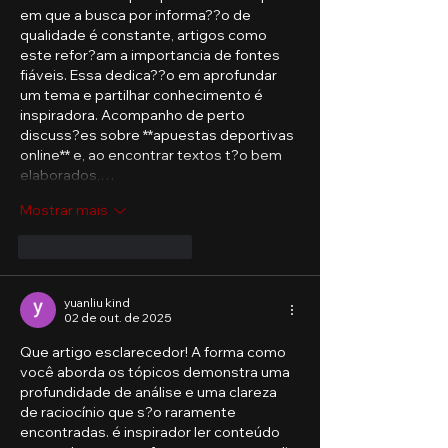
em que a busca por informa??o de 
qualidade é constante, artigos como 
este refor?am a importancia de fontes 
fiáveis. Essa dedica??o em aprofundar 
um tema e partilhar conhecimento é 
inspiradora. Acompanho de perto 
discuss?es sobre **apuestas deportivas 
online** e, ao encontrar textos t?o bem 
elaborados,…
Mostrar mais
Curtir
Responder
yuanliu kind
02 de out. de 2025
Que artigo esclarecedor! A forma como 
você aborda os tópicos demonstra uma 
profundidade de análise e uma clareza 
de raciocínio que s?o raramente 
encontradas. é inspirador ler conteúdo 