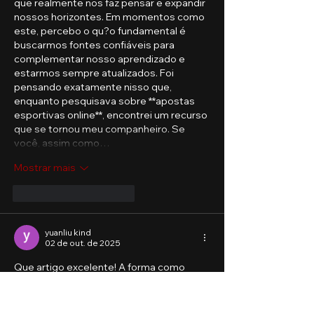
que realmente nos faz pensar e expandir 
nossos horizontes. Em momentos como 
este, percebo o qu?o fundamental é 
buscarmos fontes confiáveis para 
complementar nosso aprendizado e 
estarmos sempre atualizados. Foi 
pensando exatamente nisso que, 
enquanto pesquisava sobre **apostas 
esportivas online**, encontrei um recurso 
que se tornou meu companheiro. Se 
você, assim como…
Mostrar mais
Curtir
Responder
yuanliu kind
02 de out. de 2025
Que artigo excelente! A forma como 
você desmembrou o tema e apresentou 
os pontos com tanta clareza é realmente 
admirável. é inspirador ler conteúdos que 