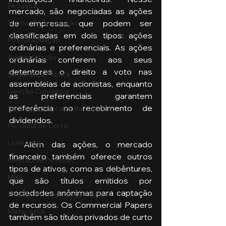
Pecuária
mercado, são negociadas as ações 
de empresas, que podem ser 
Turma de Graduação
classificadas em dois tipos: ações 
Pós-Graduação
ordinárias e preferenciais. As ações 
Administração
ordinárias conferem aos seus 
detentores o direito a voto nas 
Segurança Publica
assembleias de acionistas, enquanto 
Gestão Comercial
as preferenciais garantem 
preferência no recebimento de 
Banking e Mercado de Capitais
dividendos.
Pecuária de Corte
Liderança
  Além das ações, o mercado 
financeiro também oferece outros 
Gestão de Pessoas
tipos de ativos, como as debêntures, 
MBA
que são títulos emitidos por 
sociedades anônimas para captação 
Gestão de Segurança Publica
de recursos. Os Commercial Papers 
Metaverso
também são títulos privados de curto 