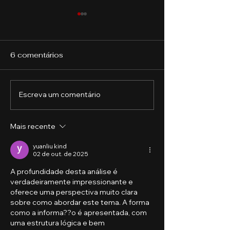
6 comentários
Escreva um comentário
O Futuro do Trabalho:
Como funciona
Tendências e
Mercado de A
Oportunidades para os
Mais recente
Profissionais do
Século XXI‌
yuanliu kind
02 de out. de 2025
A profundidade desta análise é 
verdadeiramente impressionante e 
oferece uma perspectiva muito clara 
sobre como abordar este tema. A forma 
como a informa??o é apresentada, com 
uma estrutura lógica e bem 