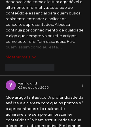
desenvolvida, torna a leitura agradável e 
altamente informativa. Este tipo de 
conteúdo é essencial para quem busca 
realmente entender e aplicar os 
conceitos apresentados. A busca 
contínua por conhecimento de qualidade 
é algo que sempre valorizei, e artigos 
como este refor?am essa ideia. Para 
quem, assim como eu, está…
Mostrar mais
Curtir
Responder
yuanliu kind
02 de out. de 2025
Que artigo fantástico! A profundidade da 
análise e a clareza com que os pontos s?
o apresentados s?o realmente 
admiráveis. é sempre um prazer ler 
conteúdos t?o bem estruturados e que 
oferecem tanta perspetiva. Em tempos 