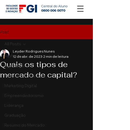
Central do Aluno
0800 006 0070
Post
All Posts
Leyder Rodrigues Nunes
All Posts
12 de abr. de 2023
2 min de leitura
Quais os tipos de
Agronegócio
mercado de capital?
Mercado de Capitais
Marketing Digital
Empreendedorismo
Liderança
Graduação
Resumo do Mercado