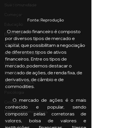
Sua comunidade
Começar
Fonte: Reprodução
Educação
  O mercado financeiro é composto 
Emprego
por diversos tipos de mercado e 
Gestão
capital, que possibilitam a negociação 
de diferentes tipos de ativos 
Ciências Contábeis
financeiros. Entre os tipos de 
Direito
mercado, podemos destacar o 
mercado de ações, de renda fixa, de 
Bancos
derivativos, de câmbio e de 
Turmas de MBA
commodities.
Psicologia
   O mercado de ações é o mais 
Cidades
conhecido e popular, sendo 
Datas Comemorativas
composto pelas corretoras de 
valores, bolsa de valores e 
Vendas
instituições financeiras. Nesse 