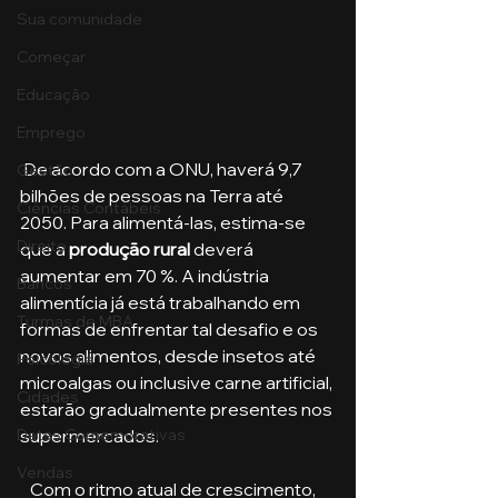
Sua comunidade
Começar
Educação
Emprego
 De acordo com a ONU, haverá 9,7 
Gestão
bilhões de pessoas na Terra até 
Ciências Contábeis
2050. Para alimentá-las, estima-se 
Direito
que a 
produção rural
 deverá 
aumentar em 70 %. A indústria 
Bancos
alimentícia já está trabalhando em 
Turmas de MBA
formas de enfrentar tal desafio e os 
novos alimentos, desde insetos até 
Psicologia
microalgas ou inclusive carne artificial, 
Cidades
estarão gradualmente presentes nos 
Datas Comemorativas
supermercados.
Vendas
   Com o ritmo atual de crescimento, 