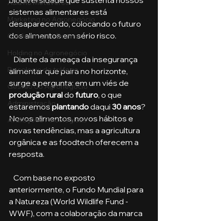
biodiversidade que sustenta nossos 
Aula no Metaverso
sistemas alimentares está 
Marketing no Agronegócio
desaparecendo, colocando o futuro 
dos alimentos em sério risco. 
Confinamento Bovino
Holding no Agronegócio
   Diante da ameaça da insegurança 
Psicologia de tráfego
alimentar que paira no horizonte, 
surge a pergunta: em um viés de 
Gestão do Agronegócio
produção rural
 do 
futuro
, o que 
Administração
estaremos
 plantando
 daqui 
30 anos
? 
Novos alimentos, novos hábitos e 
Avaliações Psicológicas
novas tendências, mas a agricultura 
orgânica e as foodtech oferecem a 
resposta.
   Com base no exposto 
anteriormente, o Fundo Mundial para 
a Natureza (World Wildlife Fund - 
WWF), com a colaboração da marca 