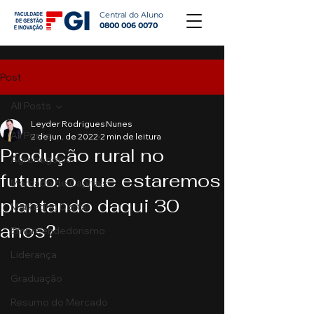
Central do Aluno
0800 006 0070
Post
All Posts
Leyder Rodrigues Nunes
All Posts
2 de jun. de 2022
2 min de leitura
Produção rural no
Agronegócio
futuro: o que estaremos
Mercado de Capitais
plantando daqui 30
Marketing Digital
anos?
Empreendedorismo
Liderança
Graduação
Resumo do Mercado