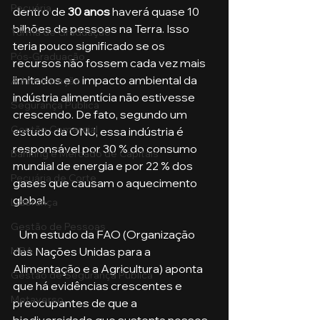
Pecuária
dentro de 
30 anos
 haverá quase 10 
bilhões de pessoas na Terra. Isso 
Turma de Graduação
teria pouco significado se os 
Pós-Graduação
recursos não fossem cada vez mais 
limitados e o impacto ambiental da 
Administração
indústria alimentícia não estivesse 
Segurança Publica
crescendo. De fato, segundo um 
Gestão Comercial
estudo da ONU, essa indústria é 
responsável por 30 % do consumo 
Banking e Mercado de Capitais
mundial de energia e por 22 % dos 
Pecuária de Corte
gases que causam o aquecimento 
global.
Liderança
Gestão de Pessoas
   Um estudo da FAO (Organização 
MBA
das Nações Unidas para a 
Alimentação e a Agricultura) aponta 
Gestão de Segurança Publica
que há evidências crescentes e 
Metaverso
preocupantes de que a 