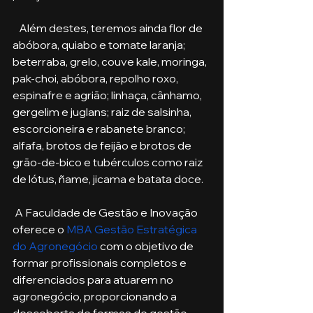
   Além destes, teremos ainda flor de 
abóbora, quiabo e tomate laranja; 
beterraba, grelo, couve kale, moringa, 
pak-choi, abóbora, repolho roxo, 
espinafre e agrião; linhaça, cânhamo, 
gergelim e juglans; raiz de salsinha, 
escorcioneira e rabanete branco; 
alfafa, brotos de feijão e brotos de 
grão-de-bico e tubérculos como raiz 
de lótus, ñame, jicama e batata doce.
 A Faculdade de Gestão e Inovação 
oferece o 
MBA Gestão Estratégica 
do Agronegócio
 com o objetivo de 
formar profissionais completos e 
diferenciados para atuarem no 
agronegócio, proporcionando a 