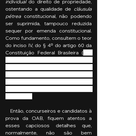
individual
 do direito de propriedade, 
ostentando a qualidade de 
cláusula 
pétrea 
constitucional, não podendo 
ser suprimida, tampouco reduzida 
sequer por emenda constitucional. 
Como fundamento, consultem o teor 
do inciso IV, do § 4º do artigo 60 da 
Constituição Federal Brasileira (
Art. 
60. A Constituição poderá ser 
emendada mediante proposta: [...]; § 
4º Não será objeto de deliberação a 
proposta de emenda tendente a 
abolir: [...]; IV - os direitos e garantias 
individuais.
).
   Então, concurseiros e candidatos à 
prova da OAB, fiquem atentos a 
esses capciosos detalhes que, 
normalmente, não são bem 