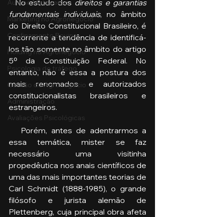
  No estudo dos 
direitos e garantias 
Aula no Metaverso
fundamentais individuais
, no âmbito 
Marketing no Agronegócio
do Direito Constitucional Brasileiro, é 
Confinamento Bovino
recorrente a tendência de identificá-
los tão somente no âmbito do artigo 
Holding no Agronegócio
5º da Constituição Federal. No 
Psicologia de tráfego
entanto, não é essa a postura dos 
mais renomados e autorizados 
Gestão do Agronegócio
constitucionalistas brasileiros e 
Administração
estrangeiros.
Avaliações Psicológicas
   Porém, antes de adentrarmos a 
essa temática, mister se faz 
necessário uma visitinha 
propedêutica nos anais científicos de 
uma das mais importantes teorias de 
Carl Schmidt (1888-1985), o grande 
filósofo e jurista alemão de 
Plettenberg, cuja principal obra afeta 