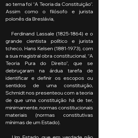
ao tema foi “A Teoria da Constituição”. 
Assim como o filósofo e jurista 
polonês da Breslávia, 
   Ferdinand Lassale (1825-1864) e o 
grande cientista político e jurista 
tcheco, Hans Kelsen (1881-1973), com 
a sua magistral obra constitucional, “A 
Teoria Pura do Direito”, que se 
debruçaram na árdua tarefa de 
identificar e definir os escopos ou 
sentidos de uma constituição, 
Schmidt nos presenteou com a teoria 
de que uma constituição há de ter, 
minimamente, normas constitucionais 
materiais (normas constitutivas 
mínimas de um Estado).
   Um Estado, que em verdade não 