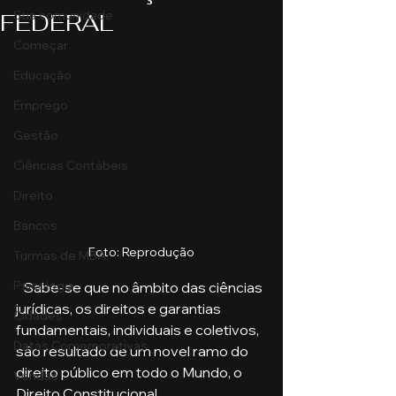
Sua comunidade
FEDERAL
Começar
Educação
Emprego
Gestão
Ciências Contábeis
Direito
Bancos
Foto: Reprodução
Turmas de MBA
Psicologia
   Sabe-se que no âmbito das ciências 
jurídicas, os direitos e garantias 
Cidades
fundamentais, individuais e coletivos, 
Datas Comemorativas
são resultado de um novel ramo do 
direito público em todo o Mundo, o 
Vendas
Direito Constitucional.