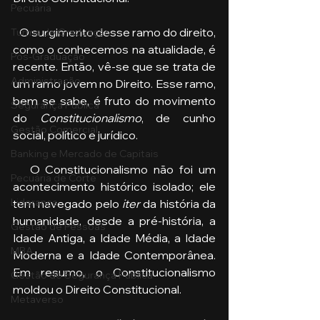
Pecuária
   O surgimento desse ramo do direito, 
Turma de Graduação
como o conhecemos na atualidade, é 
Pós-Graduação
recente. Então, vê-se que se trata de 
Administração
um ramo jovem no Direito. Esse ramo, 
bem se sabe, é fruto do movimento 
Segurança Publica
do 
Constitucionalismo
, de cunho 
Gestão Comercial
social, político e jurídico.
Banking e Mercado de Capitais
   O Constitucionalismo não foi um 
Pecuária de Corte
acontecimento histórico isolado; ele 
Liderança
tem navegado pelo 
iter
 da história da 
humanidade, desde a pré-história, a 
Gestão de Pessoas
Idade Antiga, a Idade Média, a Idade 
MBA
Moderna e a Idade Contemporânea. 
Em resumo, o Constitucionalismo 
Gestão de Segurança Publica
moldou o Direito Constitucional.
Metaverso