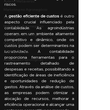
Aula no Metaverso
riscos. 
Marketing no Agronegócio
A 
gestão eficiente de custos 
é outro 
Confinamento Bovino
aspecto crucial influenciado pela 
Holding no Agronegócio
contabilidade. As agroindústrias 
operam em um ambiente altamente 
Psicologia de tráfego
competitivo e dinâmico, onde os 
Gestão do Agronegócio
custos podem ser determinantes na 
lucratividade. A contabilidade 
Administração
proporciona ferramentas para o 
Avaliações Psicológicas
rastreamento detalhado de 
despesas e receitas, possibilitando a 
identificação de áreas de ineficiência 
e oportunidades de redução de 
gastos. Através da análise de custos, 
as empresas podem otimizar a 
alocação de recursos, melhorar a 
eficiência operacional e alcançar uma 