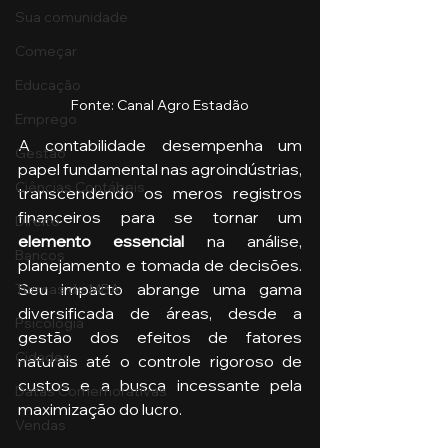
Sua comunidade
Começar
Educação
Fonte: Canal Agro Estadão
Emprego
A contabilidade desempenha um 
Gestão
papel fundamental nas agroindústrias, 
Ciências Contábeis
transcendendo os meros registros 
financeiros para se tornar um 
Direito
elemento essencial 
na análise, 
Bancos
planejamento e tomada de decisões. 
Seu impacto abrange uma gama 
Turmas de MBA
diversificada de áreas, desde a 
Psicologia
gestão dos efeitos de fatores 
Cidades
naturais até o controle rigoroso de 
custos e a busca incessante pela 
Datas Comemorativas
maximização do lucro. 
Vendas