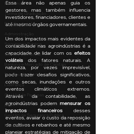
Essa área não apenas guia os 
Pecuária
gestores, mas também influencia 
Turma de Graduação
investidores, financiadores, clientes e 
Pós-Graduação
até mesmo órgãos governamentais.
Administração
Um dos impactos mais evidentes da 
Segurança Publica
contabilidade nas agroindústrias é a 
capacidade de lidar com os
 efeitos 
Gestão Comercial
voláteis
 dos fatores naturais. A 
Banking e Mercado de Capitais
natureza, por vezes imprevisível, 
pode trazer desafios significativos, 
Pecuária de Corte
como secas, inundações e outros 
Liderança
eventos climáticos extremos. 
Gestão de Pessoas
Através da contabilidade, as 
agroindústrias podem 
mensurar os 
MBA
impactos financeiros 
desses 
Gestão de Segurança Publica
eventos, avaliar o custo da reposição 
de cultivos e rebanhos e até mesmo 
Metaverso
planejar estratégias de mitigação de 