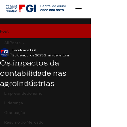
Central do Aluno
0800 006 0070
Post
All Posts
Faculdade FGI
All Posts
25 de ago. de 2023
2 min de leitura
Os impactos da
Agronegócio
contabilidade nas
Mercado de Capitais
agroindústrias
Marketing Digital
Empreendedorismo
Liderança
Graduação
Resumo do Mercado