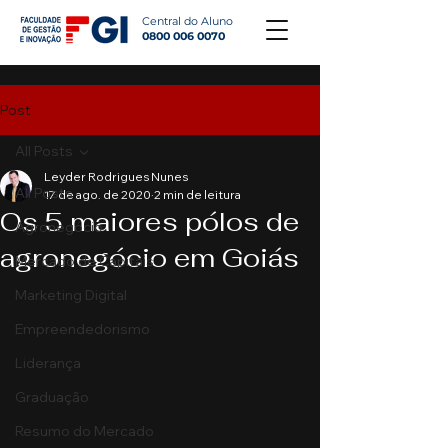
Central do Aluno
0800 006 0070
Post
All Posts
Leyder Rodrigues Nunes
All Posts
17 de ago. de 2020
2 min de leitura
Os 5 maiores pólos de
Agronegócio
agronegócio em Goiás
Mercado de Capitais
Marketing Digital
Empreendedorismo
Liderança
Graduação
Resumo do Mercado