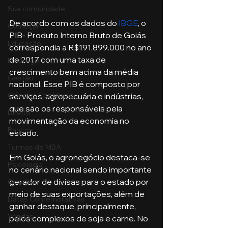
Sua comunidade
De acordo com os dados do 
IBGE
, o 
Começar
PIB- Produto Interno Bruto de Goiás 
Educação
correspondia a R$191.899.000 no ano 
de 2017 com uma taxa de 
Emprego
crescimento bem acima da média 
Gestão
nacional. Esse PIB é composto por 
Ciências Contábeis
serviços, agropecuária e indústrias, 
que são os responsáveis pela 
Direito
movimentação da economia no 
Bancos
estado. 
Turmas de MBA
Em Goiás, o agronegócio destaca-se 
Psicologia
no cenário nacional sendo importante 
gerador de divisas para o estado por 
Cidades
meio de suas exportações, além de 
Datas Comemorativas
ganhar destaque, principalmente, 
Vendas
pelos complexos de soja e carne. No 