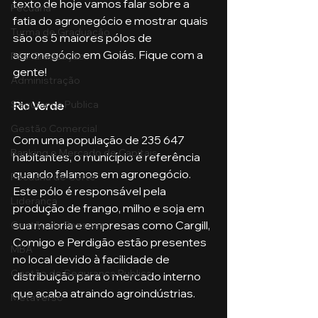
texto de hoje vamos falar sobre a 
Pecuária
fatia do agronegócio e mostrar quais 
Turma de Graduação
são os 5 maiores pólos de 
agronegócio em Goiás. Fique com a 
Pós-Graduação
gente!
Administração
Segurança Publica
Rio Verde
Gestão Comercial
Com uma população de 235 647 
Banking e Mercado de Capitais
habitantes, o município é referência 
quando falamos em agronegócio. 
Pecuária de Corte
Este pólo é responsável pela 
Liderança
produção de frango, milho e soja em 
sua maioria e empresas como Cargill, 
Gestão de Pessoas
Comigo e Perdigão estão presentes 
MBA
no local devido à facilidade de 
Gestão de Segurança Publica
distribuição para o mercado interno 
que acaba atraindo agroindústrias.
Metaverso