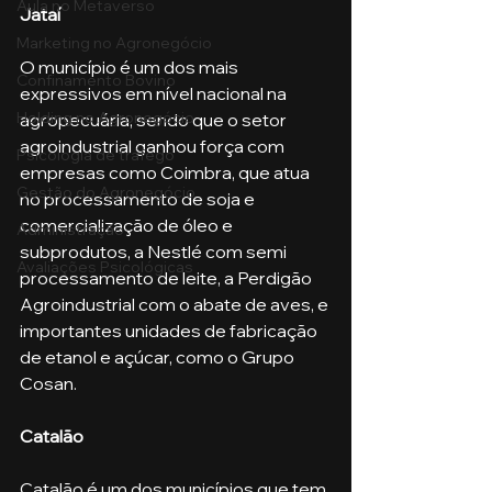
Aula no Metaverso
Jataí
Marketing no Agronegócio
O município é um dos mais 
Confinamento Bovino
expressivos em nível nacional na 
Holding no Agronegócio
agropecuária, sendo que o setor 
agroindustrial ganhou força com 
Psicologia de tráfego
empresas como Coimbra, que atua 
Gestão do Agronegócio
no processamento de soja e 
comercialização de óleo e 
Administração
subprodutos, a Nestlé com semi 
Avaliações Psicológicas
processamento de leite, a Perdigão 
Agroindustrial com o abate de aves, e 
importantes unidades de fabricação 
de etanol e açúcar, como o Grupo 
Cosan. 
Catalão
Catalão é um dos municípios que tem 