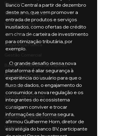
Pecuária
Banco Central a partir de dezembro 
deste ano, que vem promover a 
Turma de Graduação
entrada de produtos e serviços 
Pós-Graduação
inusitados, como ofertas de crédito 
em cima de carteira de investimento 
Administração
para otimização tributária, por 
Segurança Publica
exemplo.
Gestão Comercial
    O grande desafio dessa nova 
Banking e Mercado de Capitais
plataforma é aliar segurança à 
Pecuária de Corte
experiência do usuário para que o 
fluxo de dados, o engajamento do 
Liderança
consumidor, a nova regulação e os 
Gestão de Pessoas
integrantes do ecossistema 
MBA
consigam conviver e trocar 
informações de forma segura, 
Gestão de Segurança Publica
afirmou Guilherme Horn, diretor de 
Metaverso
estratégia do banco BV, participante 