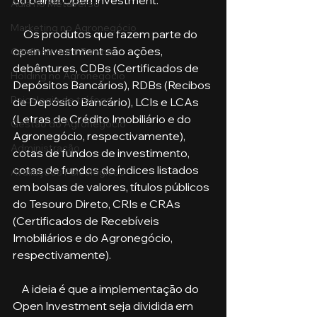
do painel Open Investment.
Aula no Metaverso
Marketing no Agronegócio
     Os produtos que fazem parte do 
open investment são ações, 
Confinamento Bovino
debêntures, CDBs (Certificados de 
Holding no Agronegócio
Depósitos Bancários), RDBs (Recibos 
Psicologia de tráfego
de Depósito Bancário), LCIs e LCAs 
(Letras de Crédito Imobiliário e do 
Gestão do Agronegócio
Agronegócio, respectivamente), 
Administração
cotas de fundos de investimento, 
cotas de fundos de índices listados 
Avaliações Psicológicas
em bolsas de valores, títulos públicos 
do Tesouro Direto, CRIs e CRAs 
(Certificados de Recebíveis 
Imobiliários e do Agronegócio, 
respectivamente).
    A ideia é que a implementação do 
Open Investment seja dividida em 