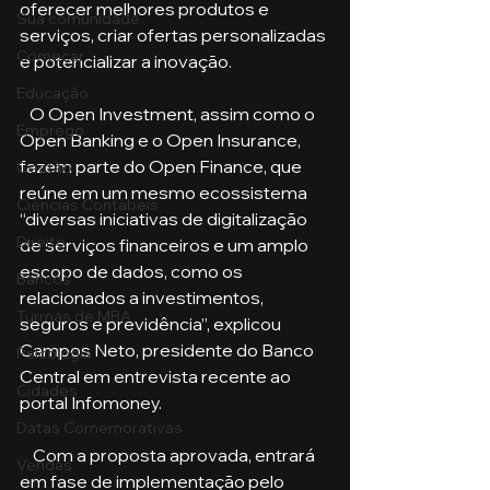
oferecer melhores produtos e 
Sua comunidade
serviços, criar ofertas personalizadas 
Começar
e potencializar a inovação.
Educação
   O Open Investment, assim como o 
Emprego
Open Banking e o Open Insurance, 
fazem parte do Open Finance, que 
Gestão
reúne em um mesmo ecossistema 
Ciências Contábeis
“diversas iniciativas de digitalização 
Direito
de serviços financeiros e um amplo 
escopo de dados, como os 
Bancos
relacionados a investimentos, 
Turmas de MBA
seguros e previdência”, explicou 
Campos Neto, presidente do Banco 
Psicologia
Central em entrevista recente ao 
Cidades
portal Infomoney.
Datas Comemorativas
    Com a proposta aprovada, entrará 
Vendas
em fase de implementação pelo 