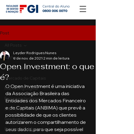
Central do Aluno
0800 006 0070
Post
All Posts
Leyder Rodrigues Nunes
All Posts
8 de nov. de 2021
2 min de leitura
Open Investment: o que
Agronegócio
é?
Mercado de Capitais
O Open Investment é uma iniciativa 
Marketing Digital
da Associação Brasileira das 
Empreendedorismo
Entidades dos Mercados Financeiro 
e de Capitais (ANBIMA) que prevê a 
Liderança
possibilidade de que os clientes 
Graduação
autorizarem o compartilhamento de 
Resumo do Mercado
seus dados, para que seja possível 