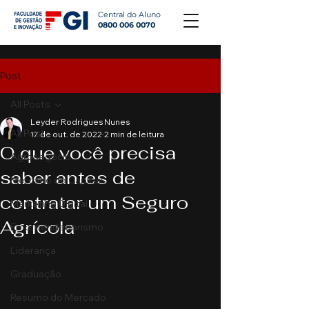
Central do Aluno
0800 006 0070
Post
All Posts
Leyder Rodrigues Nunes
All Posts
17 de out. de 2022
2 min de leitura
O que você precisa
Agronegócio
saber antes de
Mercado de Capitais
contratar um Seguro
Marketing Digital
Agrícola
Empreendedorismo
Liderança
Graduação
Resumo do Mercado