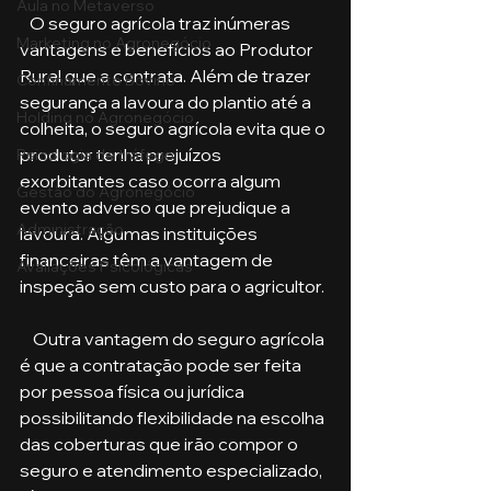
Aula no Metaverso
   O seguro agrícola traz inúmeras 
Marketing no Agronegócio
vantagens e benefícios ao Produtor 
Rural que a contrata. Além de trazer 
Confinamento Bovino
segurança a lavoura do plantio até a 
Holding no Agronegócio
colheita, o seguro agrícola evita que o 
produtor tenha prejuízos 
Psicologia de tráfego
exorbitantes caso ocorra algum 
Gestão do Agronegócio
evento adverso que prejudique a 
Administração
lavoura. Algumas instituições 
financeiras têm a vantagem de 
Avaliações Psicológicas
inspeção sem custo para o agricultor.
    Outra vantagem do seguro agrícola 
é que a contratação pode ser feita 
por pessoa física ou jurídica 
possibilitando flexibilidade na escolha 
das coberturas que irão compor o 
seguro e atendimento especializado, 