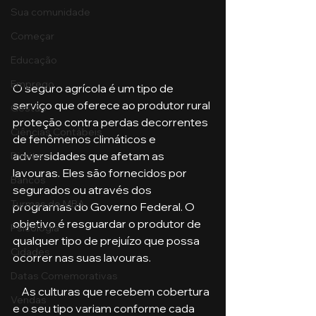
Sua comunidade
Começar
Educação
Emprego
O seguro agrícola é um tipo de 
serviço que oferece ao produtor rural 
Gestão
proteção contra perdas decorrentes 
Ciências Contábeis
de fenômenos climáticos e 
adversidades que afetam as 
Direito
lavouras. Eles são fornecidos por 
Bancos
segurados ou através dos 
Turmas de MBA
programas do Governo Federal. O 
objetivo é resguardar o produtor de 
Psicologia
qualquer tipo de prejuízo que possa 
Cidades
ocorrer nas suas lavouras.
Datas Comemorativas
    As culturas que recebem cobertura 
Vendas
e o seu tipo variam conforme cada 