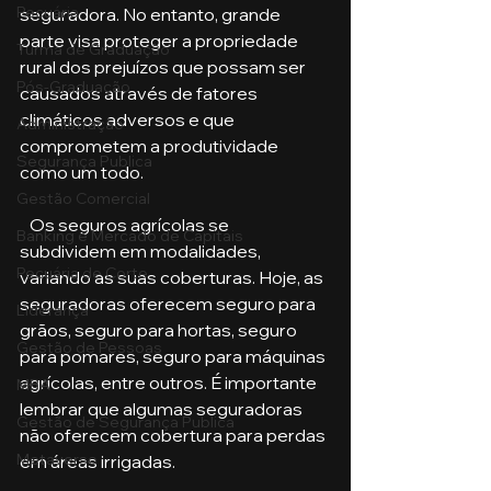
Pecuária
seguradora. No entanto, grande 
parte visa proteger a propriedade 
Turma de Graduação
rural dos prejuízos que possam ser 
Pós-Graduação
causados através de fatores 
climáticos adversos e que 
Administração
comprometem a produtividade 
Segurança Publica
como um todo.
Gestão Comercial
   Os seguros agrícolas se 
Banking e Mercado de Capitais
subdividem em modalidades, 
Pecuária de Corte
variando as suas coberturas. Hoje, as 
seguradoras oferecem seguro para 
Liderança
grãos, seguro para hortas, seguro 
Gestão de Pessoas
para pomares, seguro para máquinas 
agrícolas, entre outros. É importante 
MBA
lembrar que algumas seguradoras 
Gestão de Segurança Publica
não oferecem cobertura para perdas 
Metaverso
em áreas irrigadas.