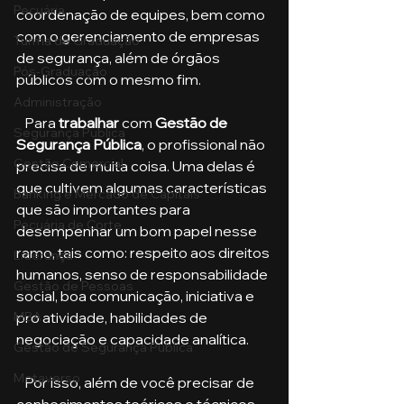
Pecuária
coordenação de equipes, bem como 
com o gerenciamento de empresas 
Turma de Graduação
de segurança, além de órgãos 
Pós-Graduação
públicos com o mesmo fim.
Administração
   Para 
trabalhar
 com 
Gestão de 
Segurança Publica
Segurança Pública
, o profissional não 
Gestão Comercial
precisa de muita coisa. Uma delas é 
que cultivem algumas características 
Banking e Mercado de Capitais
que são importantes para 
Pecuária de Corte
desempenhar um bom papel nesse 
ramo, tais como: respeito aos direitos 
Liderança
humanos, senso de responsabilidade 
Gestão de Pessoas
social, boa comunicação, iniciativa e 
MBA
pro atividade, habilidades de 
negociação e capacidade analítica.
Gestão de Segurança Publica
Metaverso
   Por isso, além de você precisar de 