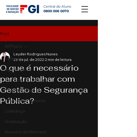
Central do Aluno
0800 006 0070
Post
All Posts
Leyder Rodrigues Nunes
All Posts
26 de jul. de 2022
2 min de leitura
O que é necessário
Agronegócio
para trabalhar com
Mercado de Capitais
Gestão de Segurança
Marketing Digital
Pública?
Empreendedorismo
Liderança
Graduação
Resumo do Mercado