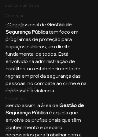
Sua comunidade
Começar
  O profissional de
 Gestão de 
Educação
Segurança Pública
 tem foco em 
Emprego
programas de proteção para 
espaços públicos, um direito 
Gestão
fundamental de todos. Está 
Ciências Contábeis
envolvido na administração de 
Direito
conflitos, no estabelecimento de 
regras em prol da segurança das 
Bancos
pessoas, no combate ao crime e na 
Turmas de MBA
repressão à violência.
Psicologia
Sendo assim, a área de 
Gestão de 
Cidades
Segurança Pública
 é aquela que 
Datas Comemorativas
envolve os profissionais que têm 
conhecimento e preparo 
Vendas
necessários para 
trabalhar
 com a 