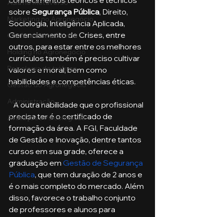
conhecimentos teóricos e técnicos 
Aula no Metaverso
sobre 
Segurança Pública
, Direito, 
Marketing no Agronegócio
Sociologia, Inteligência Aplicada, 
Gerenciamento de Crises, entre 
Confinamento Bovino
outros, para estar entre os melhores 
Holding no Agronegócio
currículos também é preciso cultivar 
Psicologia de tráfego
valores e moral, bem como 
habilidades e competências éticas.
Gestão do Agronegócio
Administração
   A outra habilidade que o profissional 
precisa ter é o certificado de 
Avaliações Psicológicas
formação da área. A FGI, Faculdade 
de Gestão e Inovação, dentre tantos 
cursos em sua grade, oferece a 
graduação em 
Gestão de Segurança 
Pública
, que tem duração de 2 anos e 
é o mais completo do mercado. Além 
disso, favorece o trabalho conjunto 
de professores e alunos para 